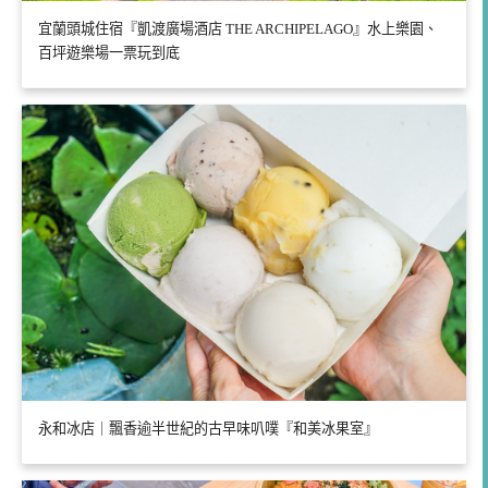
宜蘭頭城住宿『凱渡廣場酒店 THE ARCHIPELAGO』水上樂園、
百坪遊樂場一票玩到底
永和冰店｜飄香逾半世紀的古早味叭噗『和美冰果室』