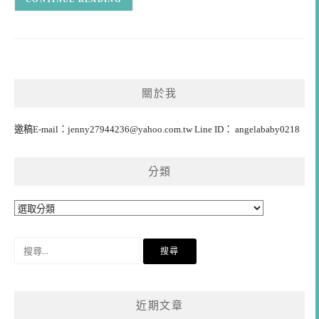
關於我
邀稿E-mail：
jenny27944236@yahoo.com.tw
Line ID： angelababy0218
分類
分
類
搜
尋
關
鍵
近期文章
字: