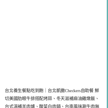
台北養生餐點吃到飽｜台北凱撒Checkers自助餐 鮮
切美國肋眼牛排搭配烤蒜、冬天滋補麻油雞燉飯、
台式溫補羊肉爐、酸菜白肉鍋、台南風味涮牛肉無