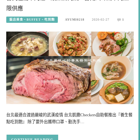
限供應
飯店美食、BUFFET、吃到飽
AYUMI0218
2020-02-27
1
台北最適合渡過嚴峻的武漢疫情 台北凱撒Checkers自助餐推出『養生餐
點吃到飽』 除了要外出攜帶口罩、勤洗手…
CONTINUE READING