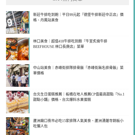
新莊牛排吃到飽｜平日99元起『德堡牛排新莊中正店』價
格、丹鳳站美食
林口美食｜超值418牛排吃到飽『牛室炙燒牛排
BEEFHOUSE 林口長庚店』菜單
中山站美食｜赤峰街排隊排骨飯『赤峰街無名排骨飯』菜
單價格
台北生日蛋糕推薦｜板橋在地人推薦CP值最高甜點『No.1
甜點小舖』價格、台北爆料水果蛋糕
蘆洲廟口夜市必吃15家排隊人氣美食、蘆洲湧蓮寺銅板小
吃懶人包