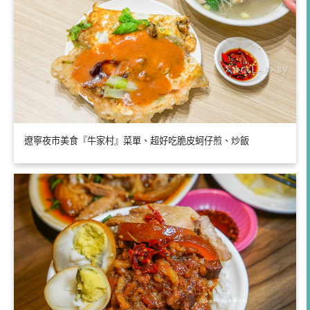
遼寧夜市美食『牛家村』菜單、超好吃脆皮蚵仔煎、炒飯