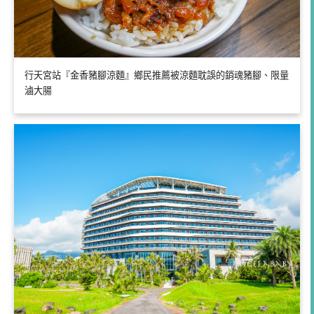
行天宮站『金香豬腳涼麵』鄉民推薦被涼麵耽誤的銷魂豬腳、限量
滷大腸