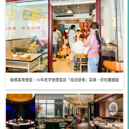
板橋美食便當｜30年老字號便當店『金冠排骨』菜單、好吃雞腿飯