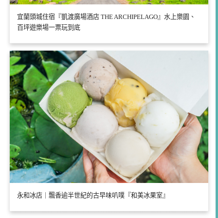
宜蘭頭城住宿『凱渡廣場酒店 THE ARCHIPELAGO』水上樂園、
百坪遊樂場一票玩到底
永和冰店｜飄香逾半世紀的古早味叭噗『和美冰果室』