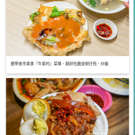
遼寧夜市美食『牛家村』菜單、超好吃脆皮蚵仔煎、炒飯