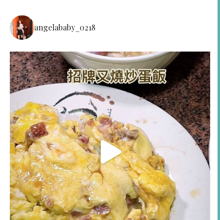
angelababy_0218