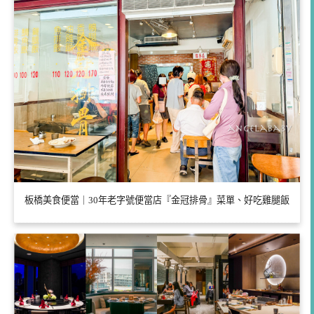
板橋美食便當｜30年老字號便當店『金冠排骨』菜單、好吃雞腿飯