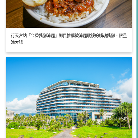
行天宮站『金香豬腳涼麵』鄉民推薦被涼麵耽誤的銷魂豬腳、限量
滷大腸