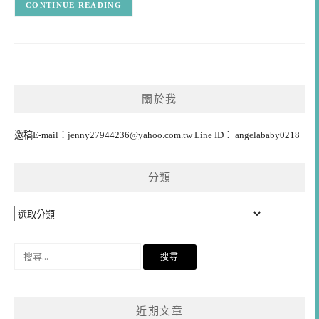
CONTINUE READING
關於我
邀稿E-mail：
jenny27944236@yahoo.com.tw
Line ID： angelababy0218
分類
分
類
搜
尋
關
鍵
近期文章
字: