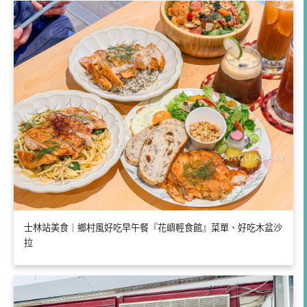
士林站美食｜鄉村風好吃早午餐『花嶼輕食館』菜單、好吃木盆沙
拉