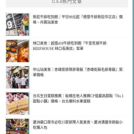
GA4熱門文章
新莊牛排吃到飽｜平日99元起『德堡牛排新莊中正店』價
格、丹鳳站美食
林口美食｜超值418牛排吃到飽『牛室炙燒牛排
BEEFHOUSE 林口長庚店』菜單
中山站美食｜赤峰街排隊排骨飯『赤峰街無名排骨飯』菜
單價格
台北生日蛋糕推薦｜板橋在地人推薦CP值最高甜點『No.1
甜點小舖』價格、台北爆料水果蛋糕
蘆洲廟口夜市必吃15家排隊人氣美食、蘆洲湧蓮寺銅板小
吃懶人包