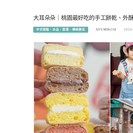
大耳朵朵｜桃園最好吃的手工餅乾、外
AYUMI0218
2024
中式甜點、冰品、甜湯、傳統餅店