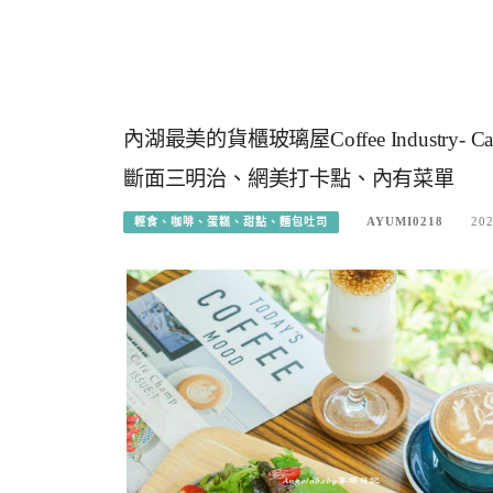
內湖最美的貨櫃玻璃屋Coffee Industr
斷面三明治、網美打卡點、內有菜單
AYUMI0218
202
輕食、咖啡、蛋糕、甜點、麵包吐司