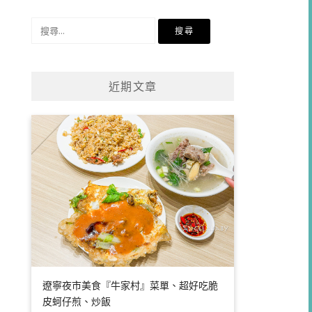
類
搜
尋
關
鍵
近期文章
字:
遼寧夜市美食『牛家村』菜單、超好吃脆
皮蚵仔煎、炒飯