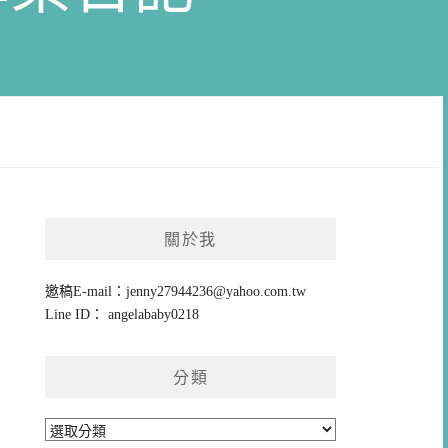
關於我
邀稿E-mail：
jenny27944236@yahoo.com.tw
Line ID： angelababy0218
分類
分