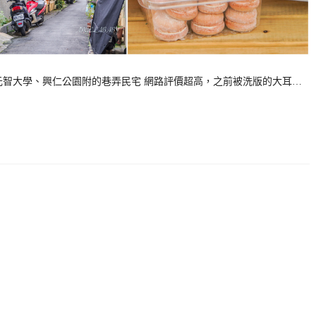
元智大學、興仁公園附的巷弄民宅 網路評價超高，之前被洗版的大耳…