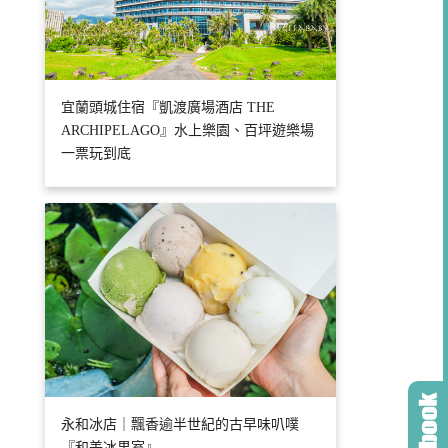
宜蘭頭城住宿『凱渡廣場酒店 THE
ARCHIPELAGO』水上樂園、百坪遊樂場
一票玩到底
永和冰店｜飄香逾半世紀的古早味叭噗
『和美冰果室』