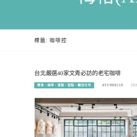
標籤:
咖啡控
台北嚴選40家文青必訪的老宅咖啡
AYUMI0218
202
輕食、咖啡、蛋糕、甜點、麵包吐司