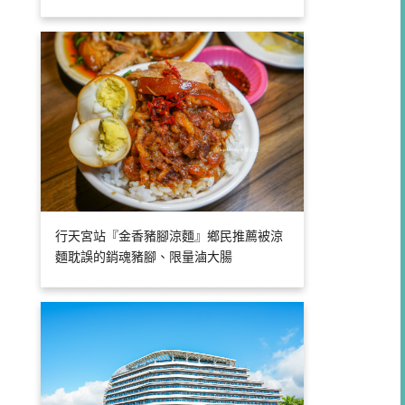
行天宮站『金香豬腳涼麵』鄉民推薦被涼
麵耽誤的銷魂豬腳、限量滷大腸