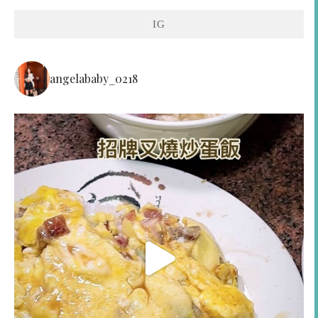
IG
angelababy_0218