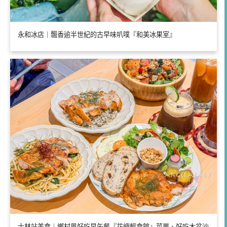
永和冰店｜飄香逾半世紀的古早味叭噗『和美冰果室』
士林站美食｜鄉村風好吃早午餐『花嶼輕食館』菜單、好吃木盆沙