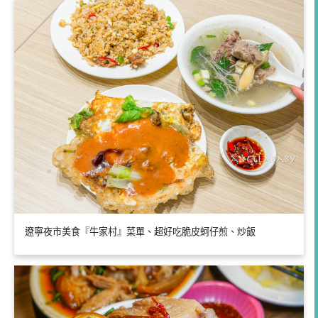
遼寧夜市美食『牛家村』菜單、超好吃脆皮蚵仔煎、炒飯