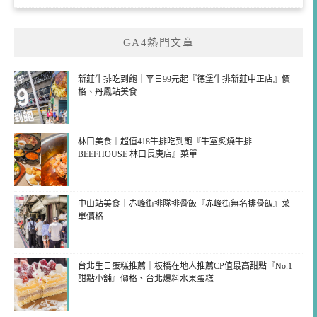
GA4熱門文章
新莊牛排吃到飽｜平日99元起『德堡牛排新莊中正店』價
格、丹鳳站美食
林口美食｜超值418牛排吃到飽『牛室炙燒牛排
BEEFHOUSE 林口長庚店』菜單
中山站美食｜赤峰街排隊排骨飯『赤峰街無名排骨飯』菜
單價格
台北生日蛋糕推薦｜板橋在地人推薦CP值最高甜點『No.1
甜點小舖』價格、台北爆料水果蛋糕