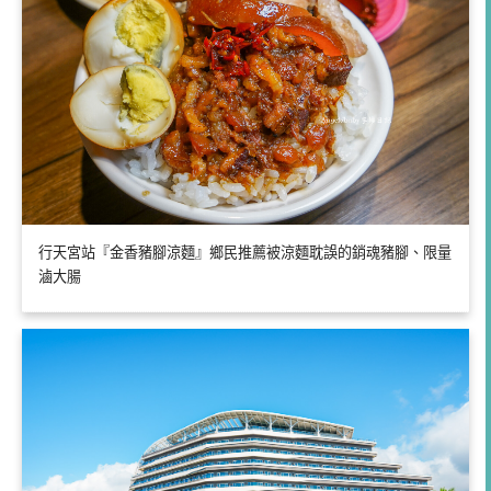
行天宮站『金香豬腳涼麵』鄉民推薦被涼麵耽誤的銷魂豬腳、限量
滷大腸