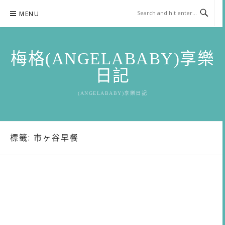
Skip
MENU
to
content
梅格(ANGELABABY)享樂
日記
(ANGELABABY)享樂日記
標籤:
市ヶ谷早餐