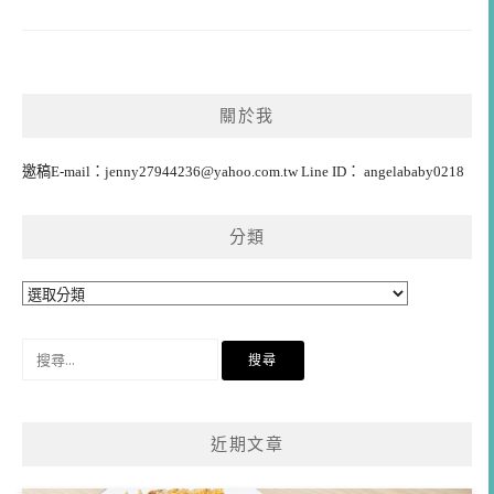
關於我
邀稿E-mail：
jenny27944236@yahoo.com.tw
Line ID： angelababy0218
分類
分
類
搜
尋
關
鍵
近期文章
字: