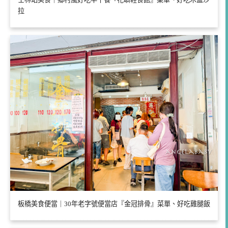
拉
板橋美食便當｜30年老字號便當店『金冠排骨』菜單、好吃雞腿飯