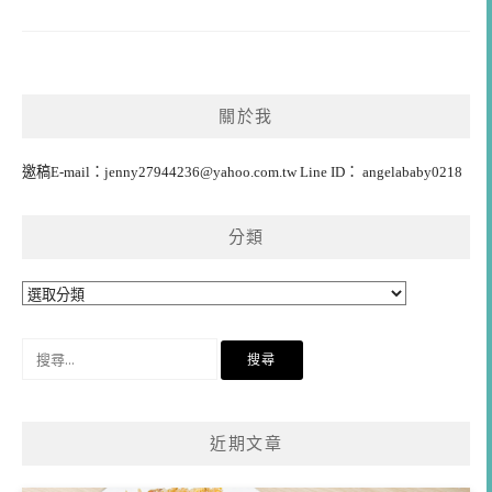
關於我
邀稿E-mail：
jenny27944236@yahoo.com.tw
Line ID： angelababy0218
分類
分
類
搜
尋
關
鍵
近期文章
字: