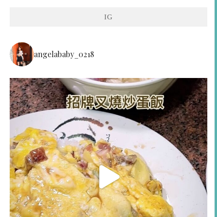
IG
angelababy_0218