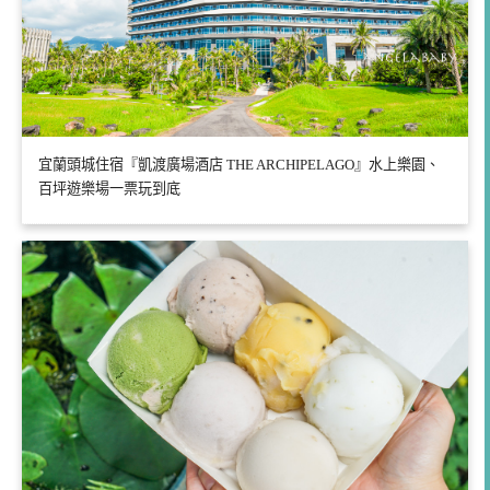
宜蘭頭城住宿『凱渡廣場酒店 THE ARCHIPELAGO』水上樂園、
百坪遊樂場一票玩到底