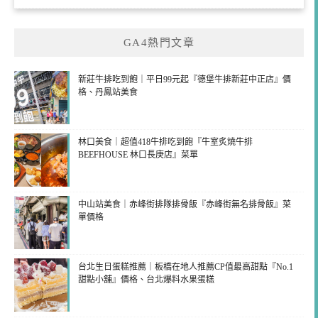
GA4熱門文章
新莊牛排吃到飽｜平日99元起『德堡牛排新莊中正店』價
格、丹鳳站美食
林口美食｜超值418牛排吃到飽『牛室炙燒牛排
BEEFHOUSE 林口長庚店』菜單
中山站美食｜赤峰街排隊排骨飯『赤峰街無名排骨飯』菜
單價格
台北生日蛋糕推薦｜板橋在地人推薦CP值最高甜點『No.1
甜點小舖』價格、台北爆料水果蛋糕