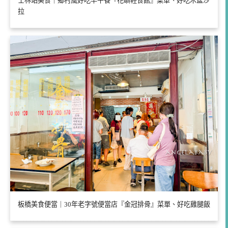
士林站美食｜鄉村風好吃早午餐『花嶼輕食館』菜單、好吃木盆沙
拉
板橋美食便當｜30年老字號便當店『金冠排骨』菜單、好吃雞腿飯