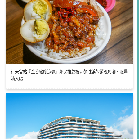
行天宮站『金香豬腳涼麵』鄉民推薦被涼麵耽誤的銷魂豬腳、限量
滷大腸