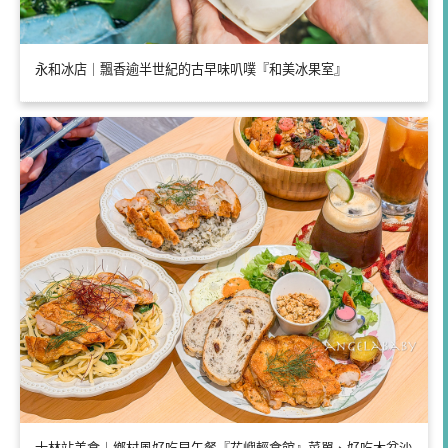
永和冰店｜飄香逾半世紀的古早味叭噗『和美冰果室』