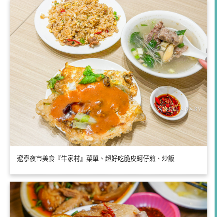
遼寧夜市美食『牛家村』菜單、超好吃脆皮蚵仔煎、炒飯