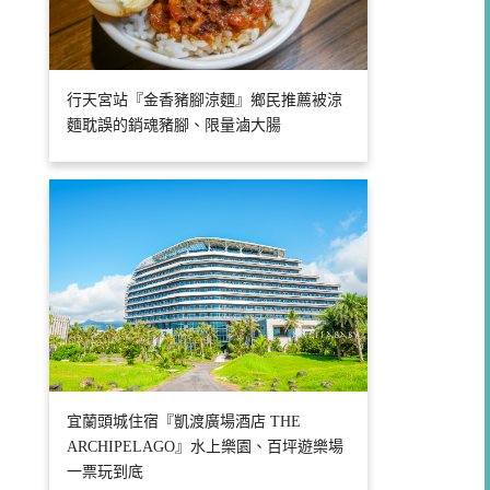
行天宮站『金香豬腳涼麵』鄉民推薦被涼
麵耽誤的銷魂豬腳、限量滷大腸
宜蘭頭城住宿『凱渡廣場酒店 THE
ARCHIPELAGO』水上樂園、百坪遊樂場
一票玩到底