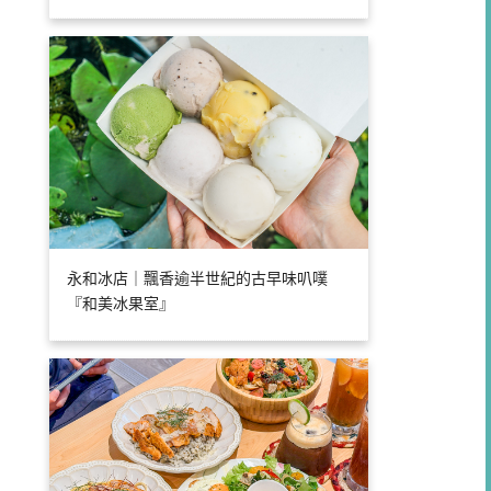
永和冰店｜飄香逾半世紀的古早味叭噗
『和美冰果室』