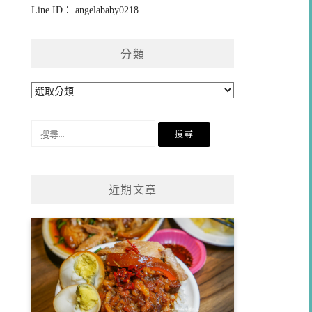
Line ID： angelababy0218
分類
分
類
搜
尋
關
鍵
近期文章
字: