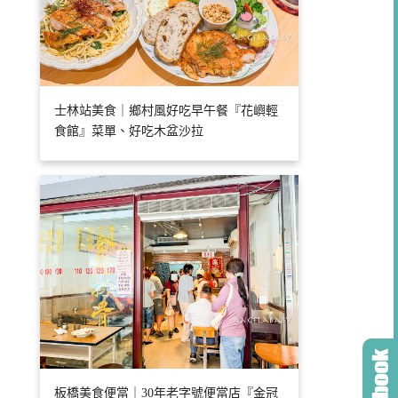
士林站美食｜鄉村風好吃早午餐『花嶼輕
食館』菜單、好吃木盆沙拉
板橋美食便當｜30年老字號便當店『金冠