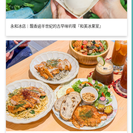
永和冰店｜飄香逾半世紀的古早味叭噗『和美冰果室』