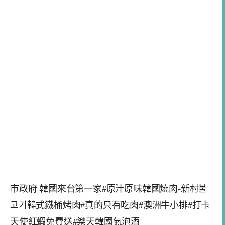
市政府 韓國來台第一家#原汁原味韓國燒肉-新村불
고기韓式鐵桶烤肉#真的只有吃肉#澳洲牛小排#打卡
天使紅蝦免費送#樂天韓國氣泡酒