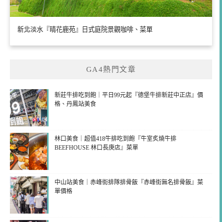
新北淡水『晴花鹿苑』日式庭院景觀咖啡、菜單
GA4熱門文章
新莊牛排吃到飽｜平日99元起『德堡牛排新莊中正店』價
格、丹鳳站美食
林口美食｜超值418牛排吃到飽『牛室炙燒牛排
BEEFHOUSE 林口長庚店』菜單
中山站美食｜赤峰街排隊排骨飯『赤峰街無名排骨飯』菜
單價格