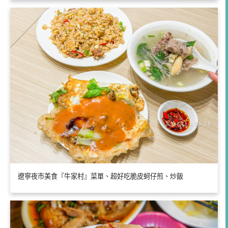
遼寧夜市美食『牛家村』菜單、超好吃脆皮蚵仔煎、炒飯