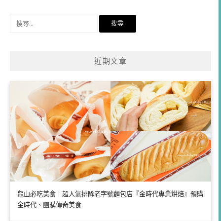
類
搜
尋
關
鍵
近期文章
字:
龜山必吃美食｜超人氣排隊老字號麵包店『金時代專業烘焙』預購
金時代、團購傳奇美食