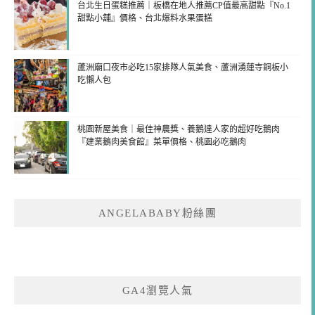
台北生日蛋糕推薦｜板橋在地人推薦CP值最高甜點『No.1
甜點小舖』價格、台北爆料水果蛋糕
蘆洲廟口夜市必吃15家排隊人氣美食、蘆洲湧蓮寺銅板小
吃懶人包
桃園新屋美食｜最佳神農獎、養鵝達人家的超好吃鵝肉
『建業鵝肉美食館』菜單價格、桃園必吃鵝肉
ANGELABABY粉絲團
GA4瀏覽人氣