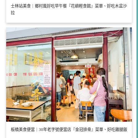
士林站美食｜鄉村風好吃早午餐『花嶼輕食館』菜單、好吃木盆沙
拉
板橋美食便當｜30年老字號便當店『金冠排骨』菜單、好吃雞腿飯