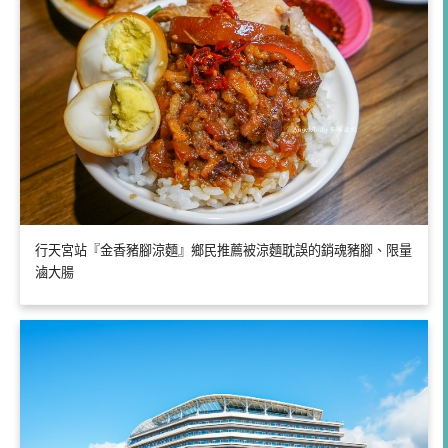
行天宮站『金香豬腳涼麵』鄉民推薦被涼麵耽誤的銷魂豬腳、限量
滷大腸