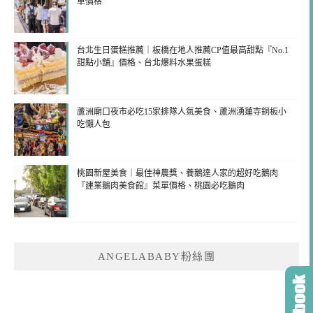
單價格
台北生日蛋糕推薦｜板橋在地人推薦CP值最高甜點『No.1
甜點小舖』價格、台北爆料水果蛋糕
蘆洲廟口夜市必吃15家排隊人氣美食、蘆洲湧蓮寺銅板小
吃懶人包
桃園新屋美食｜最佳神農獎、養鵝達人家的超好吃鵝肉
『建業鵝肉美食館』菜單價格、桃園必吃鵝肉
ANGELABABY粉絲團