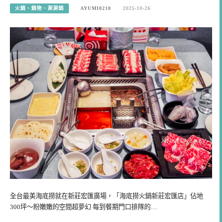
火鍋、鍋物、涮涮鍋
AYUMI0218
2025-10-26
全台最美海底撈就在新莊宏匯廣場，「海底撈火鍋新莊宏匯店」佔地
300坪～粉嫩嫩的空間超夢幻 每到餐期門口排隊的…