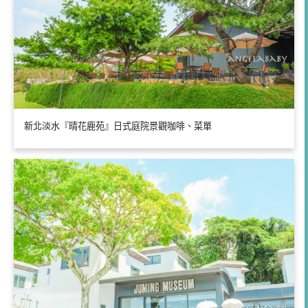
新北淡水『晴花鹿苑』日式庭院景觀咖啡、菜單