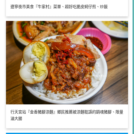
遼寧夜市美食『牛家村』菜單、超好吃脆皮蚵仔煎、炒飯
行天宮站『金香豬腳涼麵』鄉民推薦被涼麵耽誤的銷魂豬腳、限量
滷大腸