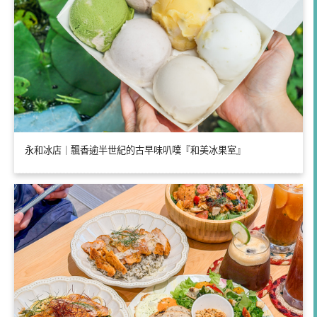
永和冰店｜飄香逾半世紀的古早味叭噗『和美冰果室』