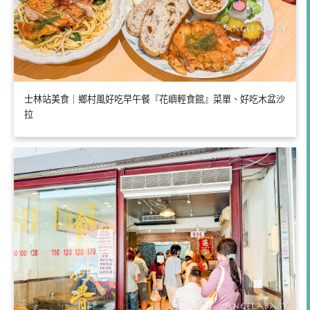
士林站美食｜鄉村風好吃早午餐『花嶼輕食館』菜單、好吃木盆沙
拉