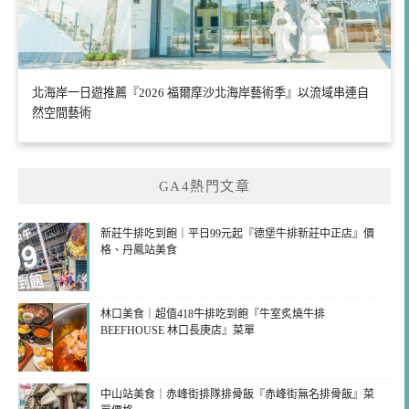
北海岸一日遊推薦『2026 福爾摩沙北海岸藝術季』以流域串連自
然空間藝術
GA4熱門文章
新莊牛排吃到飽｜平日99元起『德堡牛排新莊中正店』價
格、丹鳳站美食
林口美食｜超值418牛排吃到飽『牛室炙燒牛排
BEEFHOUSE 林口長庚店』菜單
中山站美食｜赤峰街排隊排骨飯『赤峰街無名排骨飯』菜