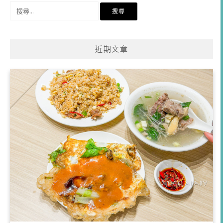
搜
尋
關
鍵
近期文章
字: