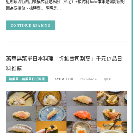
近期最流行的用餐模式就是私廚（私宅）+預約制 babe本來是蠻討厭的,
因為要搶位、搶時間….明明是…
CONTINUE READING
萬華無菜單日本料理「忻鮨壽司割烹」千元17品日
料推薦
無菜單、無菜單日式料理
AYUMI0218
2021-04-14
0