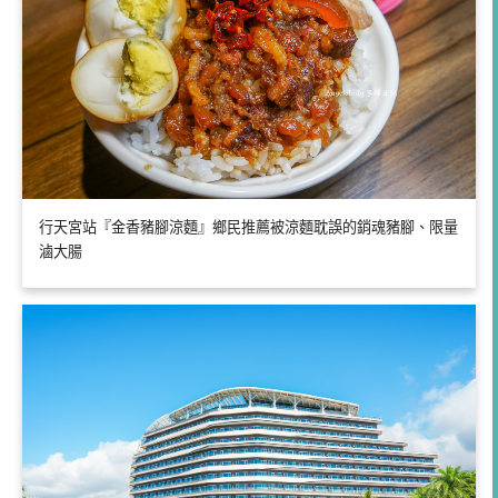
行天宮站『金香豬腳涼麵』鄉民推薦被涼麵耽誤的銷魂豬腳、限量
滷大腸