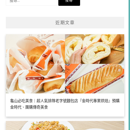
尋
關
鍵
近期文章
字:
龜山必吃美食｜超人氣排隊老字號麵包店『金時代專業烘焙』預購
金時代、團購傳奇美食