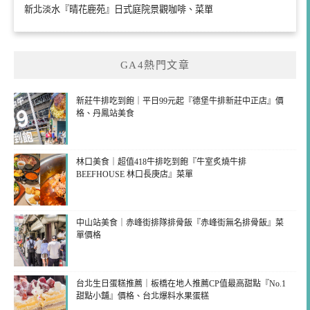
新北淡水『晴花鹿苑』日式庭院景觀咖啡、菜單
GA4熱門文章
新莊牛排吃到飽｜平日99元起『德堡牛排新莊中正店』價
格、丹鳳站美食
林口美食｜超值418牛排吃到飽『牛室炙燒牛排
BEEFHOUSE 林口長庚店』菜單
中山站美食｜赤峰街排隊排骨飯『赤峰街無名排骨飯』菜
單價格
台北生日蛋糕推薦｜板橋在地人推薦CP值最高甜點『No.1
甜點小舖』價格、台北爆料水果蛋糕