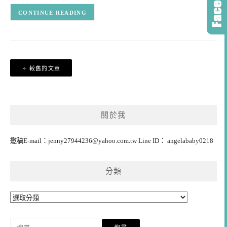
CONTINUE READING
文
較舊的文章
章
導
覽
關於我
邀稿E-mail：
jenny27944236@yahoo.com.tw
Line ID： angelababy0218
分類
分
類
搜