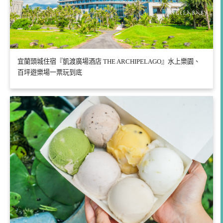
宜蘭頭城住宿『凱渡廣場酒店 THE ARCHIPELAGO』水上樂園、
百坪遊樂場一票玩到底