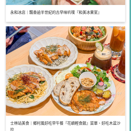
永和冰店｜飄香逾半世紀的古早味叭噗『和美冰果室』
士林站美食｜鄉村風好吃早午餐『花嶼輕食館』菜單、好吃木盆沙
拉