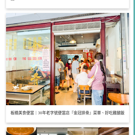
板橋美食便當｜30年老字號便當店『金冠排骨』菜單、好吃雞腿飯