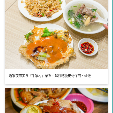
遼寧夜市美食『牛家村』菜單、超好吃脆皮蚵仔煎、炒飯