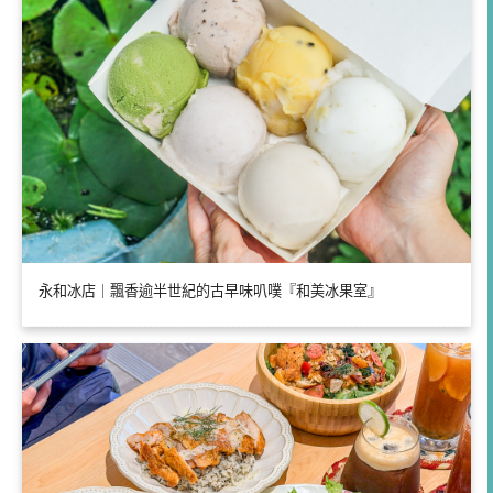
永和冰店｜飄香逾半世紀的古早味叭噗『和美冰果室』