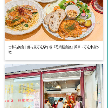
士林站美食｜鄉村風好吃早午餐『花嶼輕食館』菜單、好吃木盆沙
拉