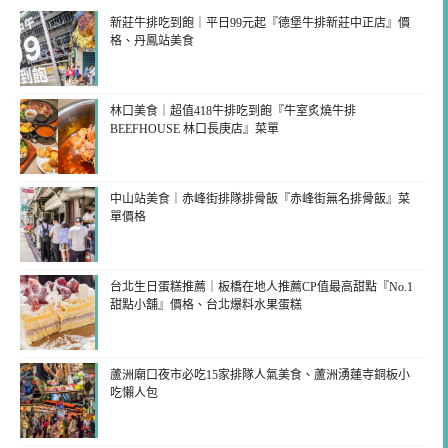
新莊牛排吃到飽｜平日99元起『德堡牛排新莊中正店』價
格、丹鳳站美食
林口美食｜超值418牛排吃到飽『牛室炙燒牛排
BEEFHOUSE 林口長庚店』菜單
中山站美食｜赤峰街排隊排骨飯『赤峰街無名排骨飯』菜
單價格
台北生日蛋糕推薦｜板橋在地人推薦CP值最高甜點『No.1
甜點小舖』價格、台北爆料水果蛋糕
蘆洲廟口夜市必吃15家排隊人氣美食、蘆洲湧蓮寺銅板小
吃懶人包