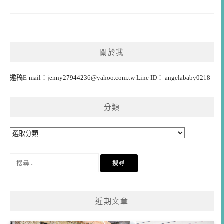
關於我
邀稿E-mail：
jenny27944236@yahoo.com.tw
Line ID： angelababy0218
分類
分
類
搜
尋
關
鍵
近期文章
字: