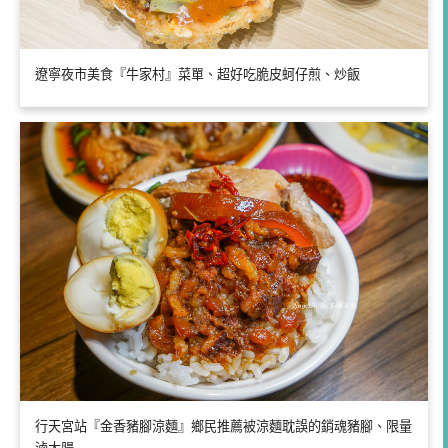
遼寧夜市美食『牛家村』菜單、超好吃脆皮蚵仔煎、炒飯
行天宮站『金香豬腳涼麵』鄉民推薦被涼麵耽誤的銷魂豬腳、限量