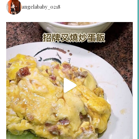
angelababy_0218