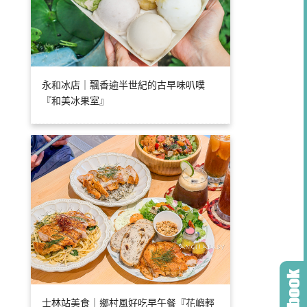
永和冰店｜飄香逾半世紀的古早味叭噗
『和美冰果室』
士林站美食｜鄉村風好吃早午餐『花嶼輕