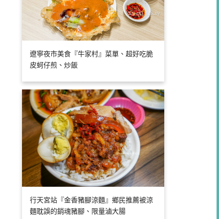
遼寧夜市美食『牛家村』菜單、超好吃脆
皮蚵仔煎、炒飯
行天宮站『金香豬腳涼麵』鄉民推薦被涼
麵耽誤的銷魂豬腳、限量滷大腸