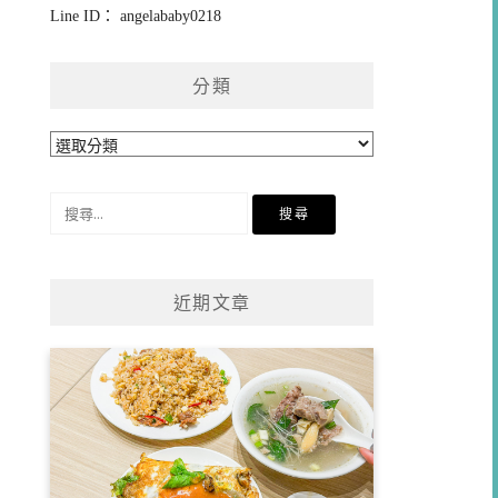
Line ID： angelababy0218
分類
分
類
搜
尋
關
鍵
近期文章
字: