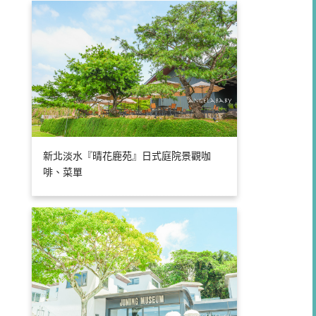
新北淡水『晴花鹿苑』日式庭院景觀咖
啡、菜單