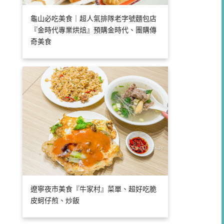
龜山必吃美食｜超人氣排隊老字號麵包店
『金時代專業烘焙』預購金時代、團購傳
奇美食
遼寧夜市美食『牛家村』菜單、超好吃脆
皮蚵仔煎、炒飯