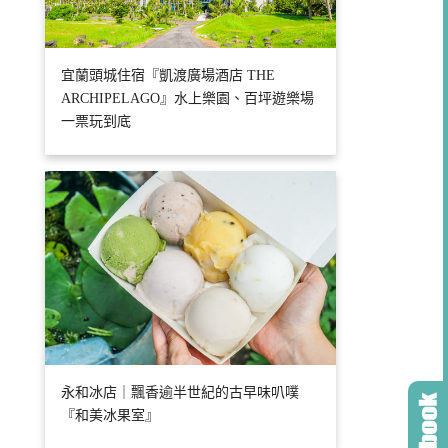
宜蘭頭城住宿『凱渡廣場酒店 THE
ARCHIPELAGO』水上樂園、百坪遊樂場
一票玩到底
永和冰店｜飄香逾半世紀的古早味叭噗
『和美冰果室』