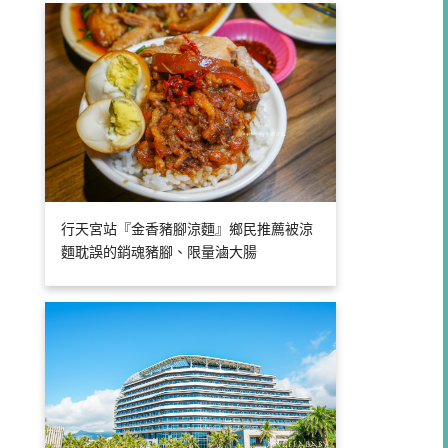
行天宮站『金香豬腳涼麵』鄉民推薦被涼
麵耽誤的銷魂豬腳、限量滷大腸