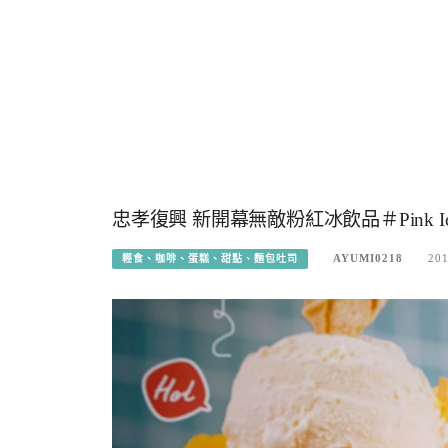
忠孝復興 新開幕無敵粉紅冰飲品＃Pink
AYUMI0218
201
輕食、咖啡、蛋糕、甜點、麵包吐司