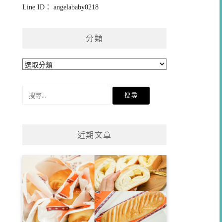
Line ID： angelababy0218
分類
分
類
搜
尋
關
鍵
近期文章
字: