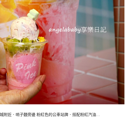
好名店城附近．哨子麵旁邊 粉紅色的公車站牌．搭配粉紅汽油…