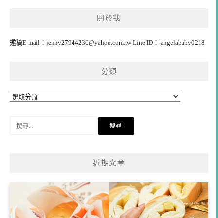
關於我
邀稿E-mail：
jenny27944236@yahoo.com.tw
Line ID： angelababy0218
分類
分
類
搜
尋
關
鍵
近期文章
字: