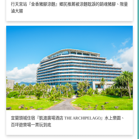
行天宮站『金香豬腳涼麵』鄉民推薦被涼麵耽誤的銷魂豬腳、限量
滷大腸
宜蘭頭城住宿『凱渡廣場酒店 THE ARCHIPELAGO』水上樂園、
百坪遊樂場一票玩到底