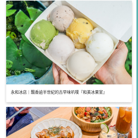
永和冰店｜飄香逾半世紀的古早味叭噗『和美冰果室』