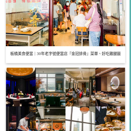
板橋美食便當｜30年老字號便當店『金冠排骨』菜單、好吃雞腿飯