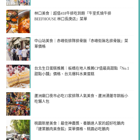
林口美食｜超值418牛排吃到飽『牛室炙燒牛排
BEEFHOUSE 林口長庚店』菜單
中山站美食｜赤峰街排隊排骨飯『赤峰街無名排骨飯』菜
單價格
台北生日蛋糕推薦｜板橋在地人推薦CP值最高甜點『No.1
甜點小舖』價格、台北爆料水果蛋糕
蘆洲廟口夜市必吃15家排隊人氣美食、蘆洲湧蓮寺銅板小
吃懶人包
桃園新屋美食｜最佳神農獎、養鵝達人家的超好吃鵝肉
『建業鵝肉美食館』菜單價格、桃園必吃鵝肉