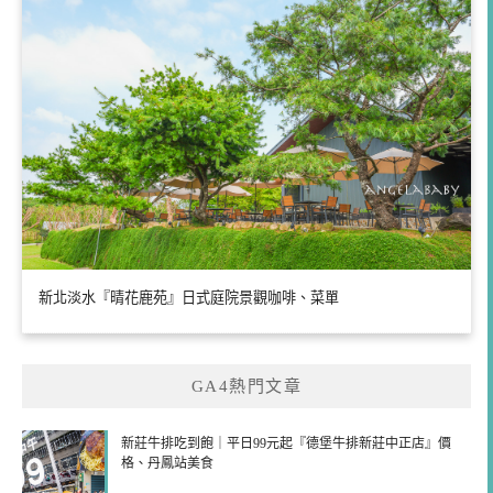
新北淡水『晴花鹿苑』日式庭院景觀咖啡、菜單
GA4熱門文章
新莊牛排吃到飽｜平日99元起『德堡牛排新莊中正店』價
格、丹鳳站美食