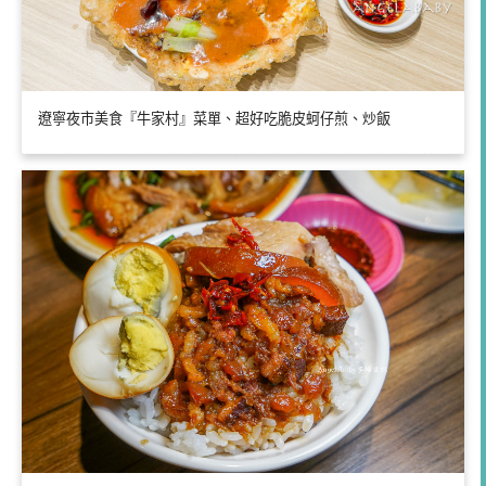
遼寧夜市美食『牛家村』菜單、超好吃脆皮蚵仔煎、炒飯