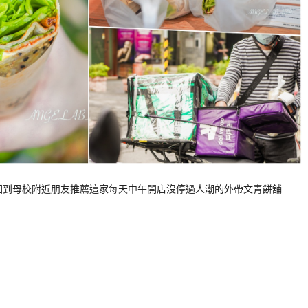
回到母校附近朋友推薦這家每天中午開店沒停過人潮的外帶文青餅舖 …