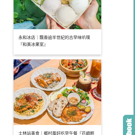
永和冰店｜飄香逾半世紀的古早味叭噗
『和美冰果室』
士林站美食｜鄉村風好吃早午餐『花嶼輕