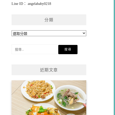
Line ID： angelababy0218
分類
分
類
搜
尋
關
鍵
近期文章
字: