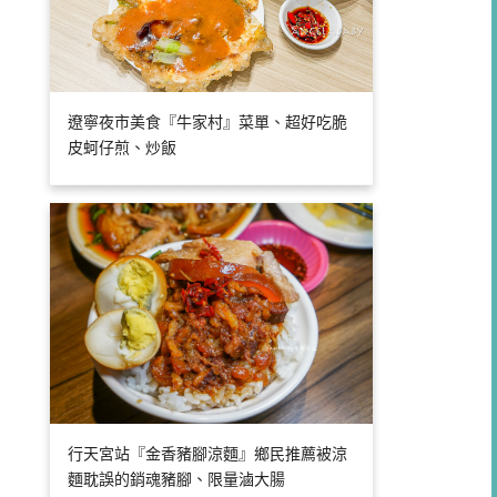
遼寧夜市美食『牛家村』菜單、超好吃脆
皮蚵仔煎、炒飯
行天宮站『金香豬腳涼麵』鄉民推薦被涼
麵耽誤的銷魂豬腳、限量滷大腸