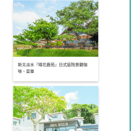
新北淡水『晴花鹿苑』日式庭院景觀咖
啡、菜單