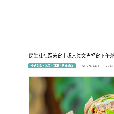
民生社社區美食｜超人氣文青輕食下午
AYUMI0218
2023
中式甜點、冰品、甜湯、傳統餅店