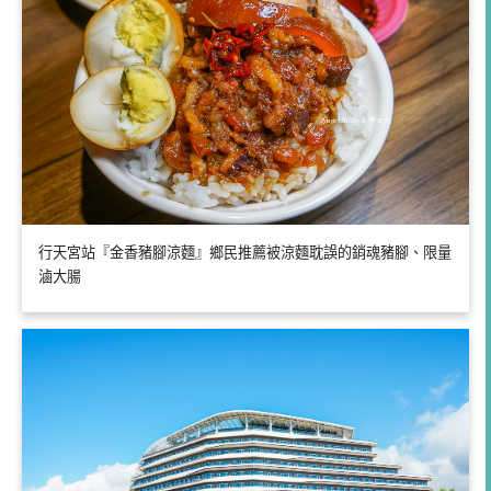
行天宮站『金香豬腳涼麵』鄉民推薦被涼麵耽誤的銷魂豬腳、限量
滷大腸