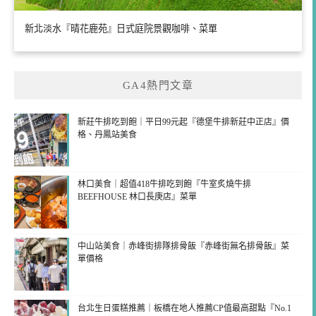
新北淡水『晴花鹿苑』日式庭院景觀咖啡、菜單
GA4熱門文章
新莊牛排吃到飽｜平日99元起『德堡牛排新莊中正店』價
格、丹鳳站美食
林口美食｜超值418牛排吃到飽『牛室炙燒牛排
BEEFHOUSE 林口長庚店』菜單
中山站美食｜赤峰街排隊排骨飯『赤峰街無名排骨飯』菜
單價格
台北生日蛋糕推薦｜板橋在地人推薦CP值最高甜點『No.1