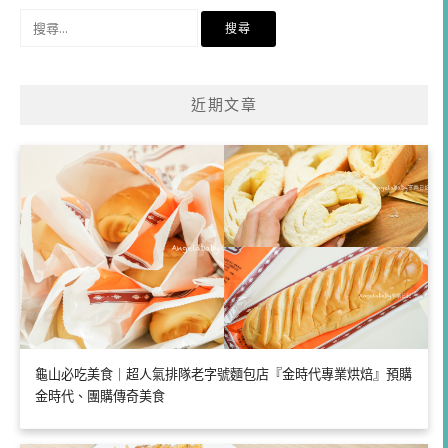
搜
尋
關
鍵
近期文章
字:
龜山必吃美食｜超人氣排隊老字號麵包店『金時代專業烘焙』預購
金時代、團購傳奇美食