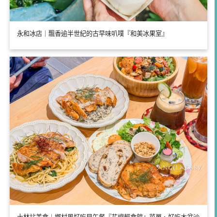
永和冰店｜飄香逾半世紀的古早味叭噗『和美冰果室』