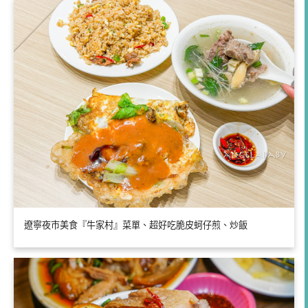
遼寧夜市美食『牛家村』菜單、超好吃脆皮蚵仔煎、炒飯