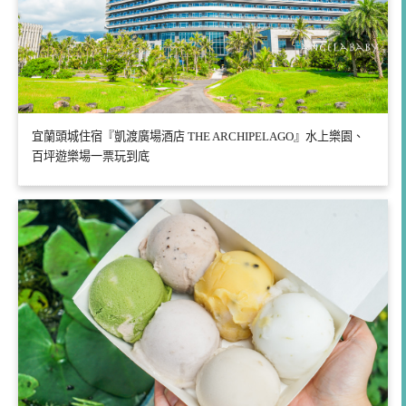
宜蘭頭城住宿『凱渡廣場酒店 THE ARCHIPELAGO』水上樂園、
百坪遊樂場一票玩到底