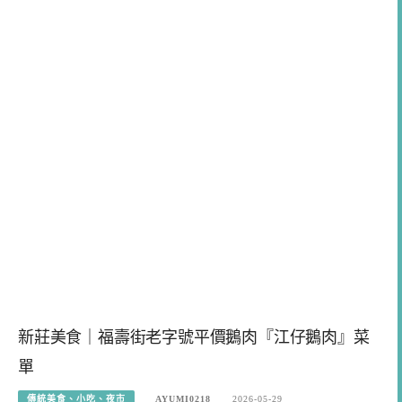
新莊美食｜福壽街老字號平價鵝肉『江仔鵝肉』菜
單
傳統美食、小吃、夜市
AYUMI0218
2026-05-29