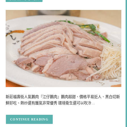
新莊福壽街人氣鵝肉『江仔鵝肉』鵝肉超甜、價格平易近人、黑白切新
鮮好吃、熱炒還有鑊氣非常優秀 環境衛生還可以吹冷…
CONTINUE READING