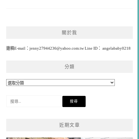
關於我
邀稿E-mail：
jenny27944236@yahoo.com.tw
Line ID： angelababy0218
分類
分
類
搜
尋
關
鍵
近期文章
字: