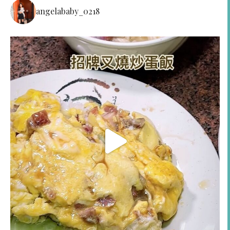
angelababy_0218