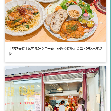
士林站美食｜鄉村風好吃早午餐『花嶼輕食館』菜單、好吃木盆沙
拉