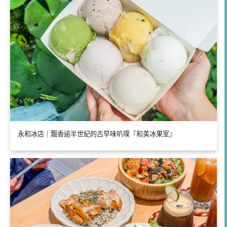
永和冰店｜飄香逾半世紀的古早味叭噗『和美冰果室』