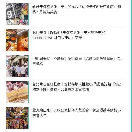
新莊牛排吃到飽｜平日99元起『德堡牛排新莊中正店』價
格、丹鳳站美食
林口美食｜超值418牛排吃到飽『牛室炙燒牛排
BEEFHOUSE 林口長庚店』菜單
中山站美食｜赤峰街排隊排骨飯『赤峰街無名排骨飯』菜
單價格
台北生日蛋糕推薦｜板橋在地人推薦CP值最高甜點『No.1
甜點小舖』價格、台北爆料水果蛋糕
蘆洲廟口夜市必吃15家排隊人氣美食、蘆洲湧蓮寺銅板小
吃懶人包