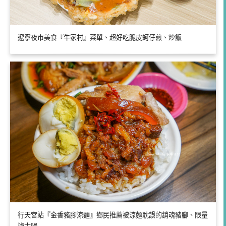
遼寧夜市美食『牛家村』菜單、超好吃脆皮蚵仔煎、炒飯
行天宮站『金香豬腳涼麵』鄉民推薦被涼麵耽誤的銷魂豬腳、限量