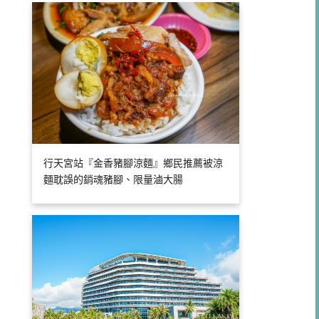
行天宮站『金香豬腳涼麵』鄉民推薦被涼
麵耽誤的銷魂豬腳、限量滷大腸