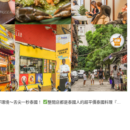
吃好環境～舌尖一秒泰國！
整間店都是泰國人的超平價泰國料理『…