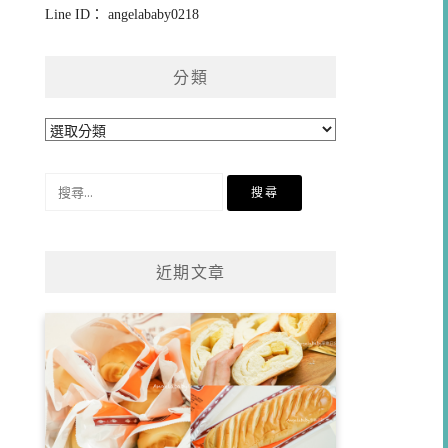
Line ID： angelababy0218
分類
分
類
搜
尋
關
鍵
近期文章
字: