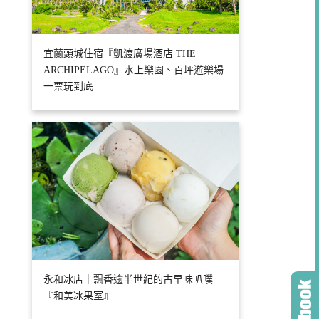
宜蘭頭城住宿『凱渡廣場酒店 THE
ARCHIPELAGO』水上樂園、百坪遊樂場
一票玩到底
永和冰店｜飄香逾半世紀的古早味叭噗
『和美冰果室』