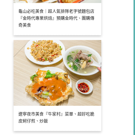
龜山必吃美食｜超人氣排隊老字號麵包店
『金時代專業烘焙』預購金時代、團購傳
奇美食
遼寧夜市美食『牛家村』菜單、超好吃脆
皮蚵仔煎、炒飯