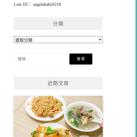
Line ID： angelababy0218
分類
分
類
搜
尋
關
鍵
近期文章
字: