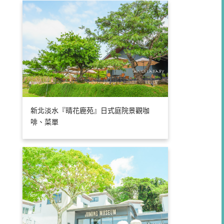
新北淡水『晴花鹿苑』日式庭院景觀咖
啡、菜單