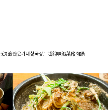
ga’s清麴酱윤가네청국장』超夠味泡菜豬肉鍋