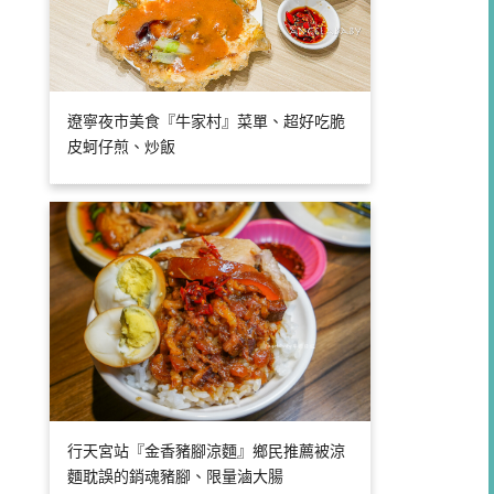
遼寧夜市美食『牛家村』菜單、超好吃脆
皮蚵仔煎、炒飯
行天宮站『金香豬腳涼麵』鄉民推薦被涼
麵耽誤的銷魂豬腳、限量滷大腸