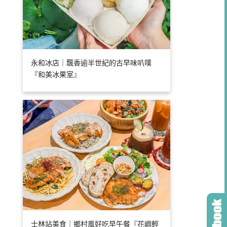
永和冰店｜飄香逾半世紀的古早味叭噗
『和美冰果室』
士林站美食｜鄉村風好吃早午餐『花嶼輕