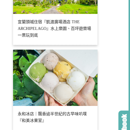
宜蘭頭城住宿『凱渡廣場酒店 THE
ARCHIPELAGO』水上樂園、百坪遊樂場
一票玩到底
永和冰店｜飄香逾半世紀的古早味叭噗
『和美冰果室』