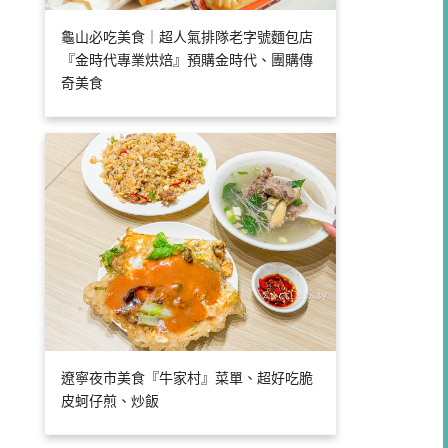
龜山必吃美食｜超人氣排隊老字號麵包店
『金時代專業烘焙』預購金時代、團購傳
奇美食
遼寧夜市美食『牛家村』菜單、超好吃脆
皮蚵仔煎、炒飯