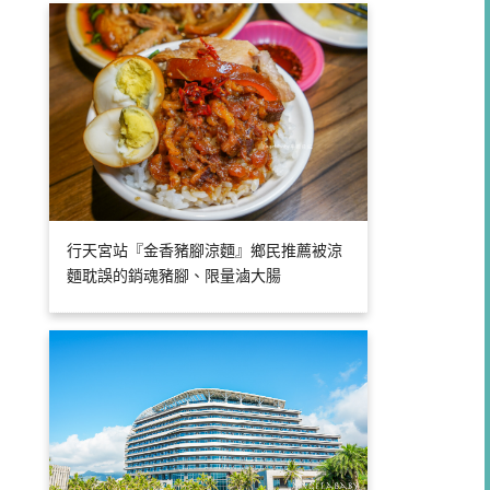
行天宮站『金香豬腳涼麵』鄉民推薦被涼
麵耽誤的銷魂豬腳、限量滷大腸