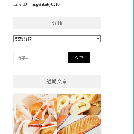
Line ID： angelababy0218
分類
分
類
搜
尋
關
鍵
近期文章
字: