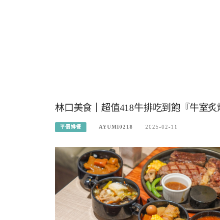
林口美食｜超值418牛排吃到飽『牛室炙燒
AYUMI0218
2025-02-11
平價排餐