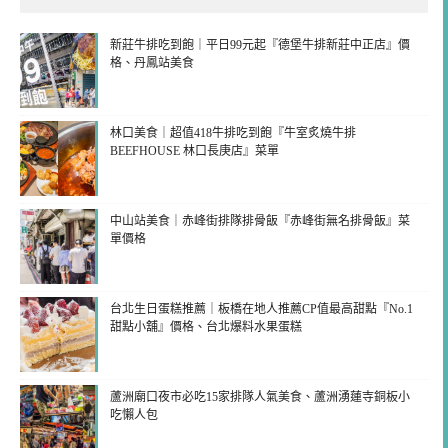
新莊牛排吃到飽｜平日99元起『德堡牛排新莊中正店』價
格、丹鳳站美食
林口美食｜超值418牛排吃到飽『牛室炙燒牛排
BEEFHOUSE 林口長庚店』菜單
中山站美食｜赤峰街排隊排骨飯『赤峰街無名排骨飯』菜
單價格
台北生日蛋糕推薦｜板橋在地人推薦CP值最高甜點『No.1
甜點小舖』價格、台北爆料水果蛋糕
蘆洲廟口夜市必吃15家排隊人氣美食、蘆洲湧蓮寺銅板小
吃懶人包