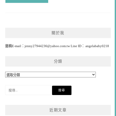
關於我
邀稿E-mail：
jenny27944236@yahoo.com.tw
Line ID： angelababy0218
分類
分
類
搜
尋
關
鍵
近期文章
字: