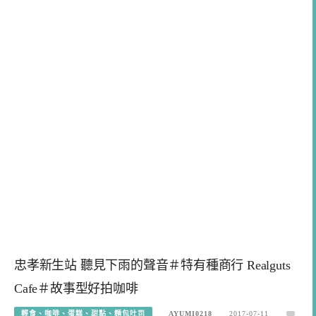
忠孝新生站 聽見下雨的聲音＃特有種商行 Realguts
Cafe＃故事型好拍咖啡
輕食、咖啡、蛋糕、甜點、麵包吐司
AYUMI0218
2017-07-11