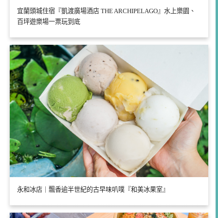
宜蘭頭城住宿『凱渡廣場酒店 THE ARCHIPELAGO』水上樂園、
百坪遊樂場一票玩到底
永和冰店｜飄香逾半世紀的古早味叭噗『和美冰果室』