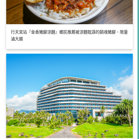
行天宮站『金香豬腳涼麵』鄉民推薦被涼麵耽誤的銷魂豬腳、限量
滷大腸