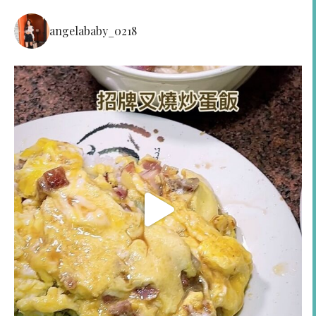
angelababy_0218