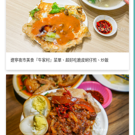
遼寧夜市美食『牛家村』菜單、超好吃脆皮蚵仔煎、炒飯