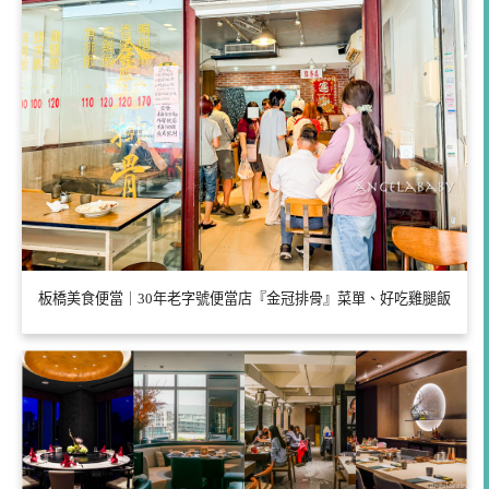
板橋美食便當｜30年老字號便當店『金冠排骨』菜單、好吃雞腿飯