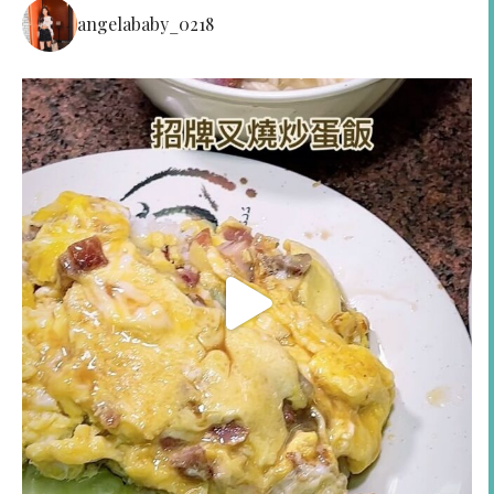
angelababy_0218