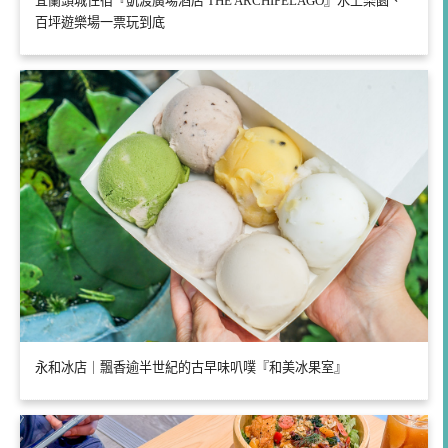
宜蘭頭城住宿『凱渡廣場酒店 THE ARCHIPELAGO』水上樂園、
百坪遊樂場一票玩到底
永和冰店｜飄香逾半世紀的古早味叭噗『和美冰果室』