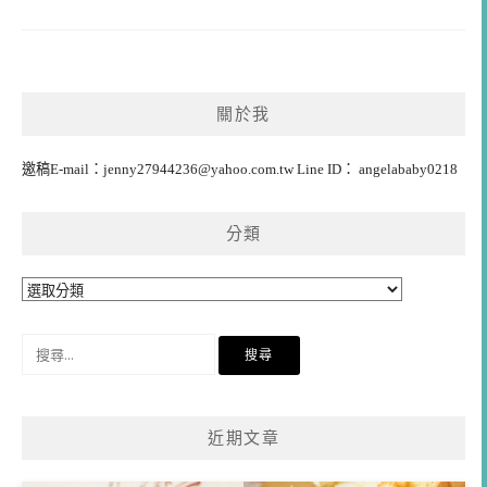
關於我
邀稿E-mail：
jenny27944236@yahoo.com.tw
Line ID： angelababy0218
分類
分
類
搜
尋
關
鍵
近期文章
字: