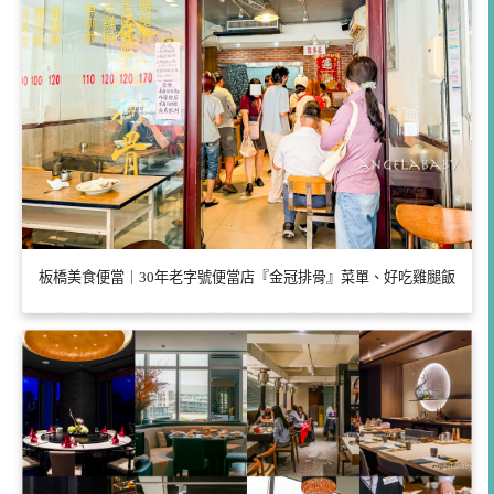
板橋美食便當｜30年老字號便當店『金冠排骨』菜單、好吃雞腿飯