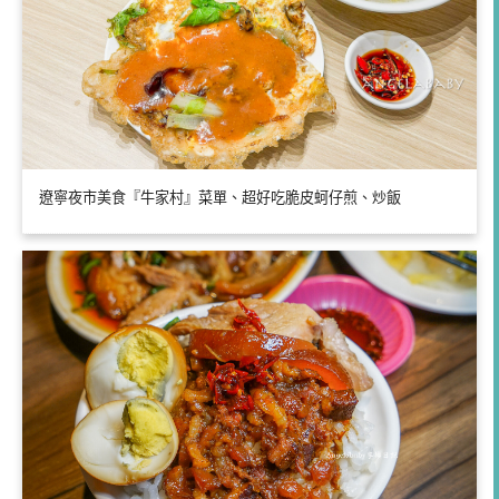
遼寧夜市美食『牛家村』菜單、超好吃脆皮蚵仔煎、炒飯