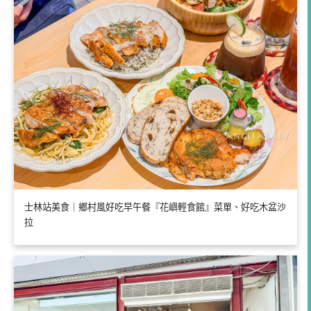
士林站美食｜鄉村風好吃早午餐『花嶼輕食館』菜單、好吃木盆沙
拉