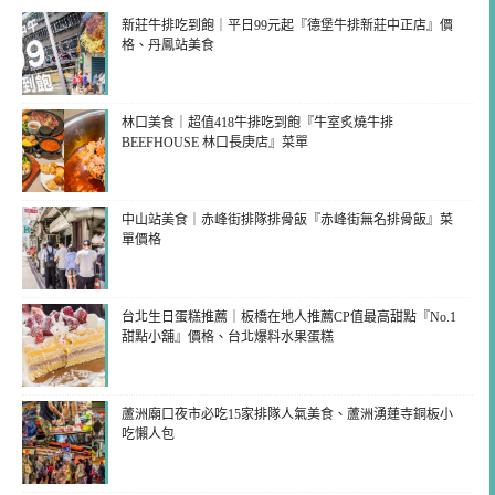
新莊牛排吃到飽｜平日99元起『德堡牛排新莊中正店』價
格、丹鳳站美食
林口美食｜超值418牛排吃到飽『牛室炙燒牛排
BEEFHOUSE 林口長庚店』菜單
中山站美食｜赤峰街排隊排骨飯『赤峰街無名排骨飯』菜
單價格
台北生日蛋糕推薦｜板橋在地人推薦CP值最高甜點『No.1
甜點小舖』價格、台北爆料水果蛋糕
蘆洲廟口夜市必吃15家排隊人氣美食、蘆洲湧蓮寺銅板小
吃懶人包