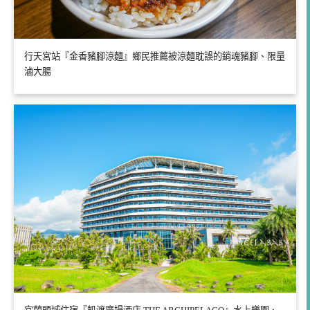
行天宮站『金香豬腳涼麵』鄉民推薦被涼麵耽誤的銷魂豬腳、限量
滷大腸