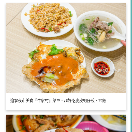
遼寧夜市美食『牛家村』菜單、超好吃脆皮蚵仔煎、炒飯