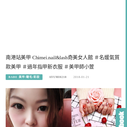
南港站美甲 Chimei.nail&lash奇美女人館 ＃名媛氣質
款美甲 ＃過年指甲新衣服 ＃美甲師小萱
BABE 美甲/睫毛/彩妝
AYUMI0218
2018-01-21