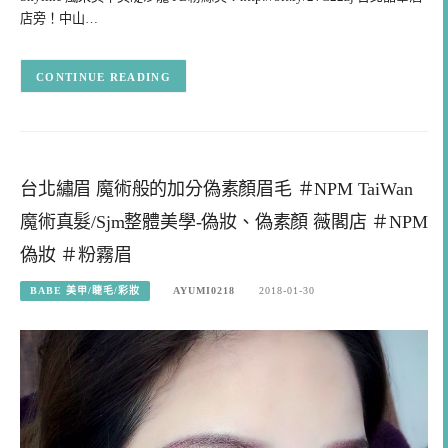
店旁！中山…
CONTINUE READING
台北繡眉 魔術般的加分偽素顏眉毛 ＃NPM TaiWan
魔術真髮/Sjm整體美學-偽妝、偽素顏 薇閣店 ＃NPM
偽妝 ＃粉霧眉
BABE 美甲/睫毛/彩妝
AYUMI0218
2018-01-30