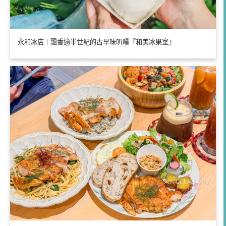
永和冰店｜飄香逾半世紀的古早味叭噗『和美冰果室』