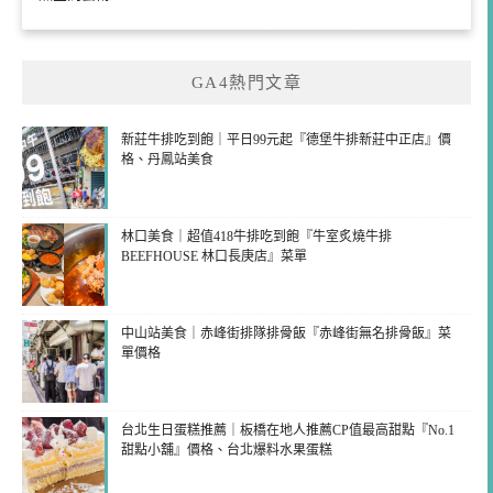
GA4熱門文章
新莊牛排吃到飽｜平日99元起『德堡牛排新莊中正店』價
格、丹鳳站美食
林口美食｜超值418牛排吃到飽『牛室炙燒牛排
BEEFHOUSE 林口長庚店』菜單
中山站美食｜赤峰街排隊排骨飯『赤峰街無名排骨飯』菜
單價格
台北生日蛋糕推薦｜板橋在地人推薦CP值最高甜點『No.1
甜點小舖』價格、台北爆料水果蛋糕