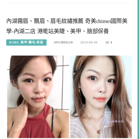
內湖霧眉、飄眉、眉毛紋繡推薦 奇美chimei國際美
學-內湖二店 港墘站美睫、美甲、臉部保養
BABE 美甲/睫毛/彩妝
AYUMI0218
2019-06-09
4