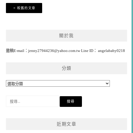
文
較舊的文章
章
導
覽
關於我
邀稿E-mail：
jenny27944236@yahoo.com.tw
Line ID： angelababy0218
分類
分
類
搜
尋
關
鍵
近期文章
字: