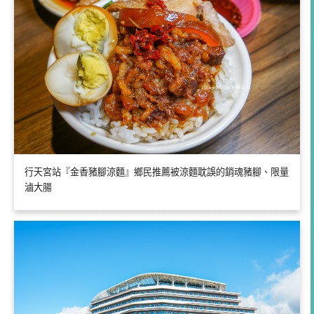
行天宮站『金香豬腳涼麵』鄉民推薦被涼麵耽誤的銷魂豬腳、限量
滷大腸