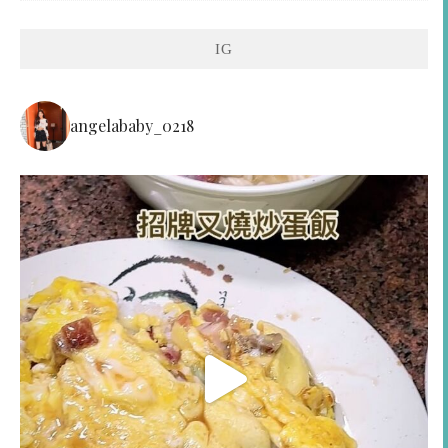
IG
angelababy_0218