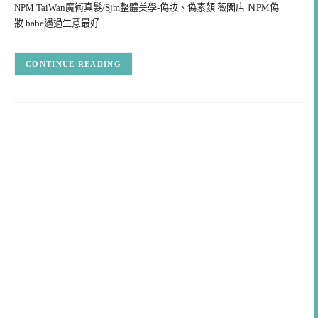
NPM TaiWan魔術真髮/Sjm整體美學-偽妝、偽素顏 薇閣店 ＮPM偽
妝 babe遇過生意最好…
CONTINUE READING