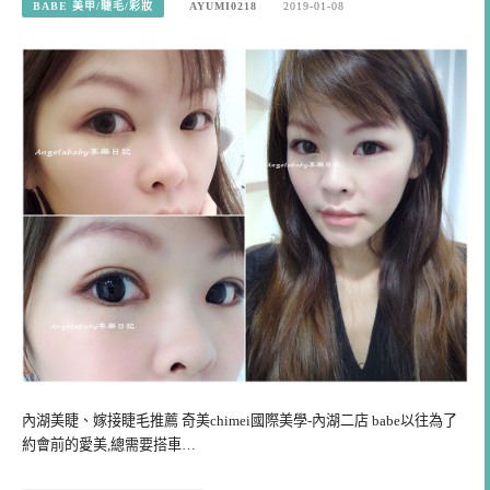
BABE 美甲/睫毛/彩妝
AYUMI0218
2019-01-08
內湖美睫、嫁接睫毛推薦 奇美chimei國際美學-內湖二店 babe以往為了
約會前的愛美,總需要搭車…