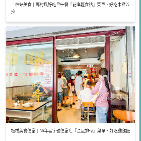
士林站美食｜鄉村風好吃早午餐『花嶼輕食館』菜單、好吃木盆沙
拉
板橋美食便當｜30年老字號便當店『金冠排骨』菜單、好吃雞腿飯