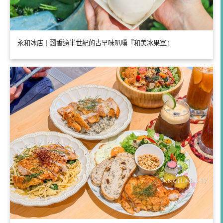
永和冰店｜飄香逾半世紀的古早味叭噗『和美冰果室』