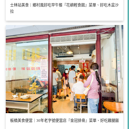
士林站美食｜鄉村風好吃早午餐『花嶼輕食館』菜單、好吃木盆沙
拉
板橋美食便當｜30年老字號便當店『金冠排骨』菜單、好吃雞腿飯