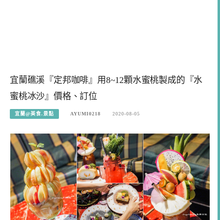
宜蘭礁溪『定邦咖啡』用8~12顆水蜜桃製成的『水
蜜桃冰沙』價格、訂位
宜蘭@美食.景點
AYUMI0218
2020-08-05