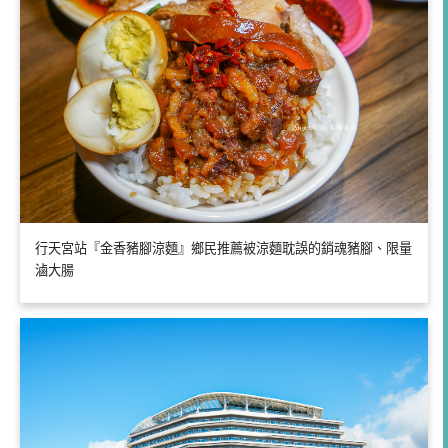
行天宮站『金香豬腳涼麵』鄉民推薦被涼麵耽誤的銷魂豬腳、限量
滷大腸