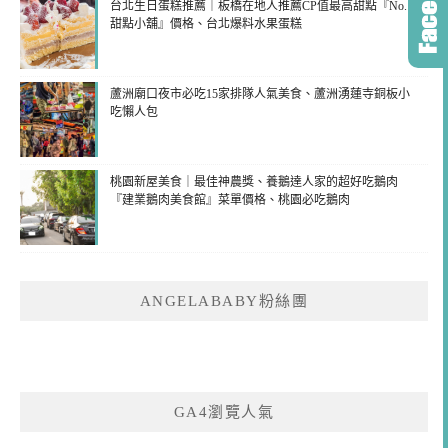
台北生日蛋糕推薦｜板橋在地人推薦CP值最高甜點『No.1
甜點小舖』價格、台北爆料水果蛋糕
蘆洲廟口夜市必吃15家排隊人氣美食、蘆洲湧蓮寺銅板小
吃懶人包
桃園新屋美食｜最佳神農獎、養鵝達人家的超好吃鵝肉
『建業鵝肉美食館』菜單價格、桃園必吃鵝肉
ANGELABABY粉絲團
GA4瀏覽人氣