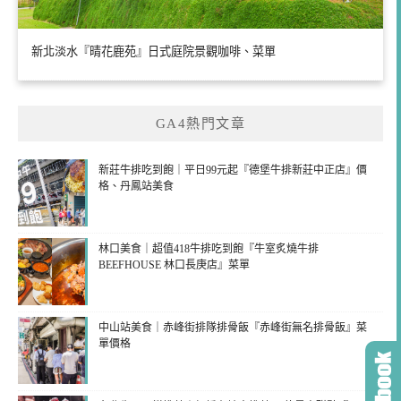
新北淡水『晴花鹿苑』日式庭院景觀咖啡、菜單
GA4熱門文章
新莊牛排吃到飽｜平日99元起『德堡牛排新莊中正店』價
格、丹鳳站美食
林口美食｜超值418牛排吃到飽『牛室炙燒牛排
BEEFHOUSE 林口長庚店』菜單
中山站美食｜赤峰街排隊排骨飯『赤峰街無名排骨飯』菜
單價格