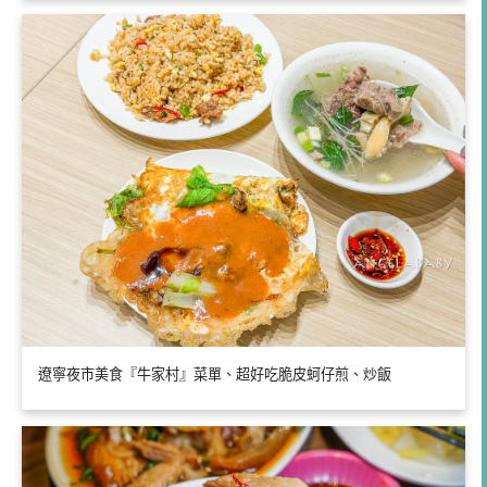
遼寧夜市美食『牛家村』菜單、超好吃脆皮蚵仔煎、炒飯