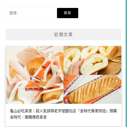
類
搜
尋
關
鍵
近期文章
字:
龜山必吃美食｜超人氣排隊老字號麵包店『金時代專業烘焙』預購
金時代、團購傳奇美食