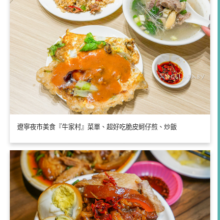
遼寧夜市美食『牛家村』菜單、超好吃脆皮蚵仔煎、炒飯