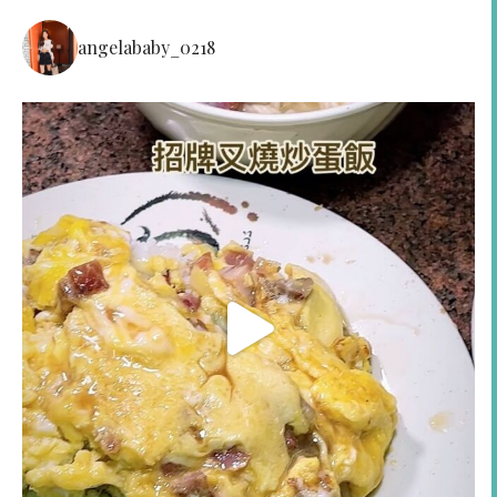
angelababy_0218