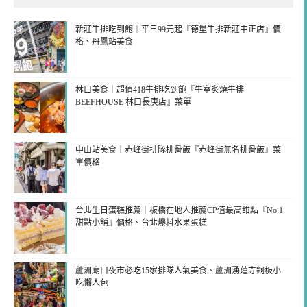
新莊牛排吃到飽｜平日99元起『德堡牛排新莊中正店』價
格、丹鳳站美食
林口美食｜超值418牛排吃到飽『牛室炙燒牛排
BEEFHOUSE 林口長庚店』菜單
中山站美食｜赤峰街排隊排骨飯『赤峰街無名排骨飯』菜
單價格
台北生日蛋糕推薦｜板橋在地人推薦CP值最高甜點『No.1
甜點小舖』價格、台北爆料水果蛋糕
蘆洲廟口夜市必吃15家排隊人氣美食、蘆洲湧蓮寺銅板小
吃懶人包