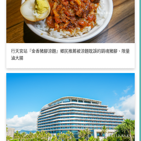
行天宮站『金香豬腳涼麵』鄉民推薦被涼麵耽誤的銷魂豬腳、限量
滷大腸