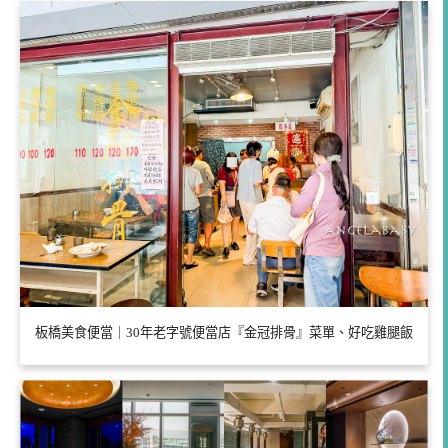
板橋美食便當｜30年老字號便當店『金冠排骨』菜單、好吃雞腿飯