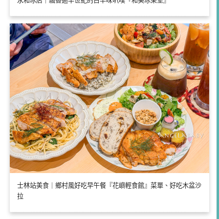
永和冰店｜飄香逾半世紀的古早味叭噗『和美冰果室』
士林站美食｜鄉村風好吃早午餐『花嶼輕食館』菜單、好吃木盆沙
拉