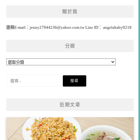
關於我
邀稿E-mail：
jenny27944236@yahoo.com.tw
Line ID： angelababy0218
分類
分
類
搜
尋
關
鍵
近期文章
字: