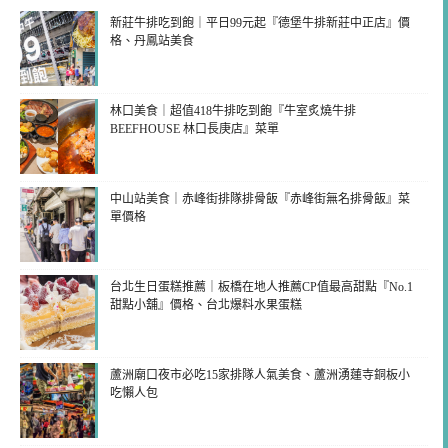
新莊牛排吃到飽｜平日99元起『德堡牛排新莊中正店』價
格、丹鳳站美食
林口美食｜超值418牛排吃到飽『牛室炙燒牛排
BEEFHOUSE 林口長庚店』菜單
中山站美食｜赤峰街排隊排骨飯『赤峰街無名排骨飯』菜
單價格
台北生日蛋糕推薦｜板橋在地人推薦CP值最高甜點『No.1
甜點小舖』價格、台北爆料水果蛋糕
蘆洲廟口夜市必吃15家排隊人氣美食、蘆洲湧蓮寺銅板小
吃懶人包