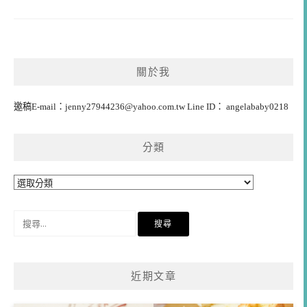
關於我
邀稿E-mail：
jenny27944236@yahoo.com.tw
Line ID： angelababy0218
分類
分
類
搜
尋
關
鍵
近期文章
字: