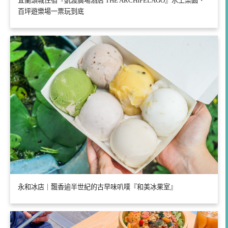
宜蘭頭城住宿『凱渡廣場酒店 THE ARCHIPELAGO』水上樂園、
百坪遊樂場一票玩到底
永和冰店｜飄香逾半世紀的古早味叭噗『和美冰果室』