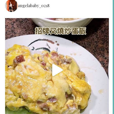
angelababy_0218