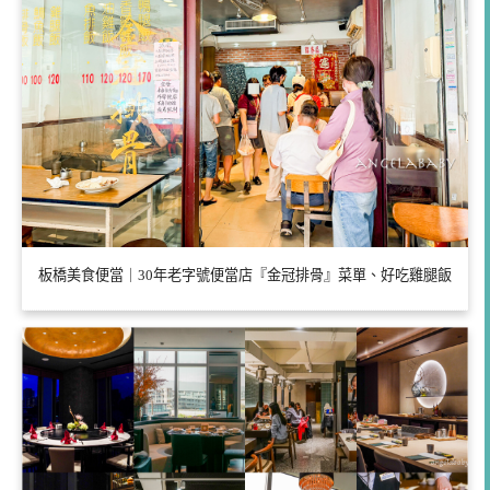
板橋美食便當｜30年老字號便當店『金冠排骨』菜單、好吃雞腿飯