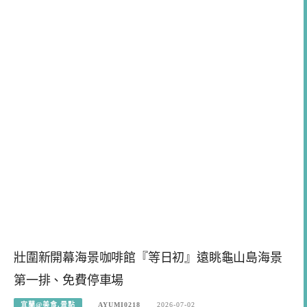
壯圍新開幕海景咖啡館『等日初』遠眺龜山島海景
第一排、免費停車場
宜蘭@美食.景點
AYUMI0218
2026-07-02