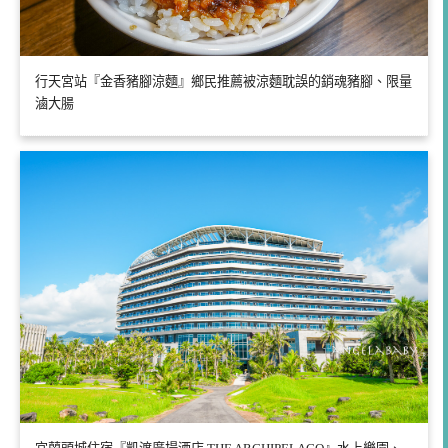
行天宮站『金香豬腳涼麵』鄉民推薦被涼麵耽誤的銷魂豬腳、限量
滷大腸