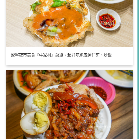
遼寧夜市美食『牛家村』菜單、超好吃脆皮蚵仔煎、炒飯