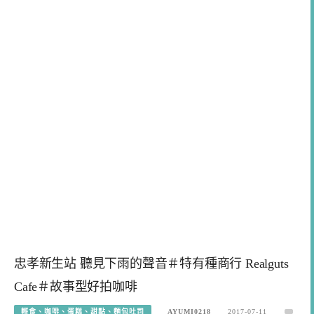
忠孝新生站 聽見下雨的聲音＃特有種商行 Realguts
Cafe＃故事型好拍咖啡
輕食、咖啡、蛋糕、甜點、麵包吐司
AYUMI0218
2017-07-11