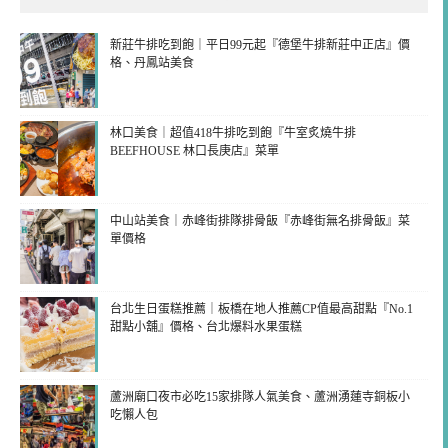
新莊牛排吃到飽｜平日99元起『德堡牛排新莊中正店』價
格、丹鳳站美食
林口美食｜超值418牛排吃到飽『牛室炙燒牛排
BEEFHOUSE 林口長庚店』菜單
中山站美食｜赤峰街排隊排骨飯『赤峰街無名排骨飯』菜
單價格
台北生日蛋糕推薦｜板橋在地人推薦CP值最高甜點『No.1
甜點小舖』價格、台北爆料水果蛋糕
蘆洲廟口夜市必吃15家排隊人氣美食、蘆洲湧蓮寺銅板小
吃懶人包