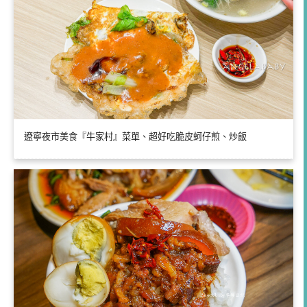
遼寧夜市美食『牛家村』菜單、超好吃脆皮蚵仔煎、炒飯