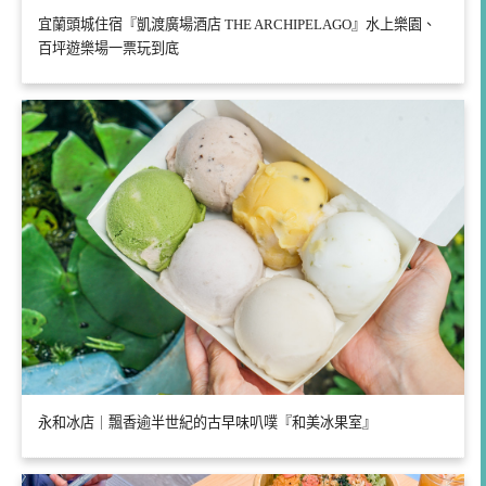
宜蘭頭城住宿『凱渡廣場酒店 THE ARCHIPELAGO』水上樂園、
百坪遊樂場一票玩到底
永和冰店｜飄香逾半世紀的古早味叭噗『和美冰果室』