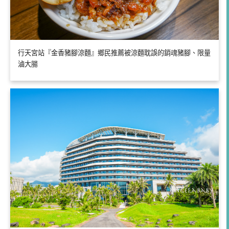
行天宮站『金香豬腳涼麵』鄉民推薦被涼麵耽誤的銷魂豬腳、限量
滷大腸