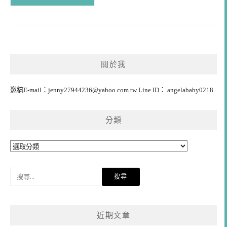
關於我
邀稿E-mail：
jenny27944236@yahoo.com.tw
Line ID： angelababy0218
分類
分
類
搜
尋
關
鍵
近期文章
字: