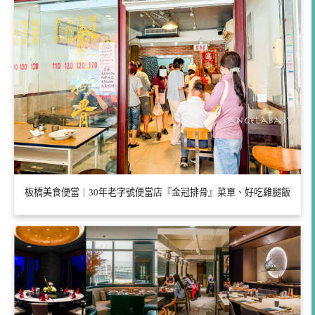
板橋美食便當｜30年老字號便當店『金冠排骨』菜單、好吃雞腿飯