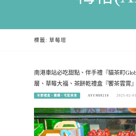
標籤:
草莓塔
南港車站必吃甜點、伴手禮『貓茶町Glob
層、草莓大福、茶餅乾禮盒『饗茶雲霄
AYUMI0218
2025-02-0
年節禮盒、團購、宅配美食