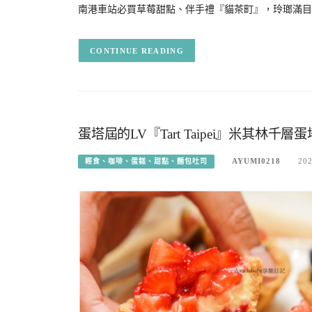
南港車站必買草莓甜點、伴手禮『貓茶町』，玲瑯滿目
CONTINUE READING
蛋塔屆的LV『Tart Taipei』米其林千
AYUMI0218
202
輕食、咖啡、蛋糕、甜點、麵包吐司