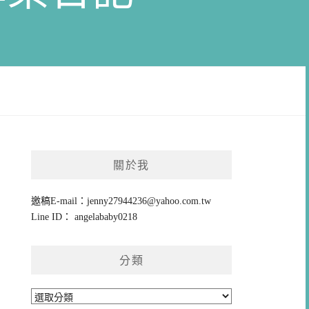
關於我
邀稿E-mail：
jenny27944236@yahoo.com.tw
Line ID： angelababy0218
分類
分