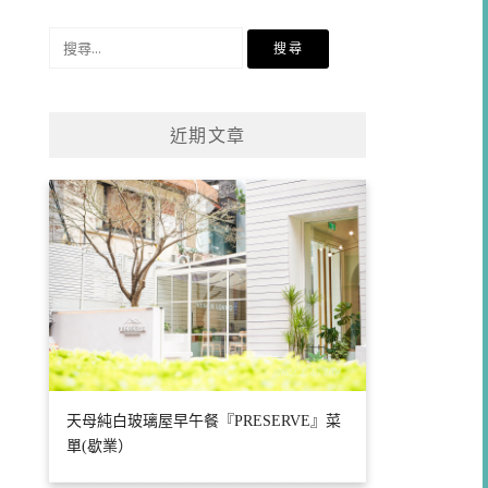
類
搜
尋
關
鍵
近期文章
字:
天母純白玻璃屋早午餐『PRESERVE』菜
單(歇業）