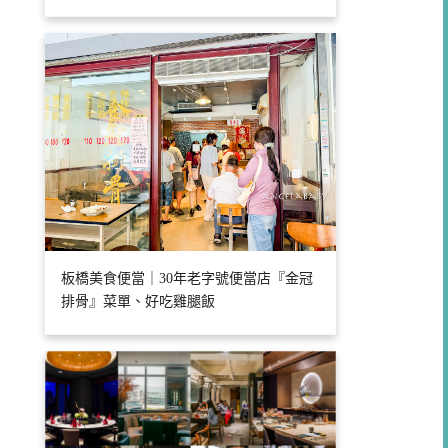
板橋美食便當｜30年老字號便當店『金冠
排骨』菜單、好吃雞腿飯