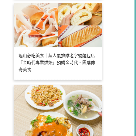
龜山必吃美食｜超人氣排隊老字號麵包店
『金時代專業烘焙』預購金時代、團購傳
奇美食