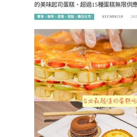
的美味起司蛋糕、超過15種蛋糕無限供
AYUMI0218
202
輕食、咖啡、蛋糕、甜點、麵包吐司