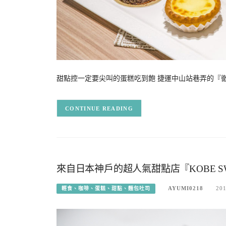
甜點控一定要尖叫的蛋糕吃到飽 捷運中山站巷弄的『徹思叔叔Uncl
CONTINUE READING
來自日本神戶的超人氣甜點店『KOBE SW
AYUMI0218
201
輕食、咖啡、蛋糕、甜點、麵包吐司