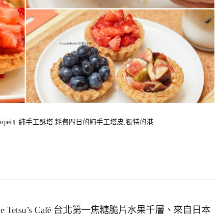
aipei』純手工酥塔 耗費四日的純手工塔皮,獨特的港…
Tetsu’s Café 台北第一焦糖脆片水果千層、來自日本