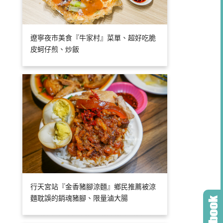
遼寧夜市美食『牛家村』菜單、超好吃脆
皮蚵仔煎、炒飯
行天宮站『金香豬腳涼麵』鄉民推薦被涼
麵耽誤的銷魂豬腳、限量滷大腸