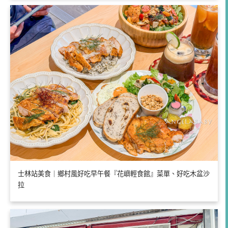
士林站美食｜鄉村風好吃早午餐『花嶼輕食館』菜單、好吃木盆沙
拉