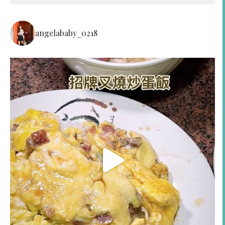
angelababy_0218