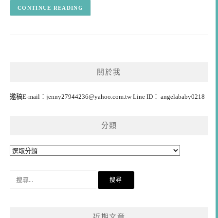
CONTINUE READING
關於我
邀稿E-mail：
jenny27944236@yahoo.com.tw
Line ID： angelababy0218
分類
分
類
搜
尋
關
鍵
近期文章
字: