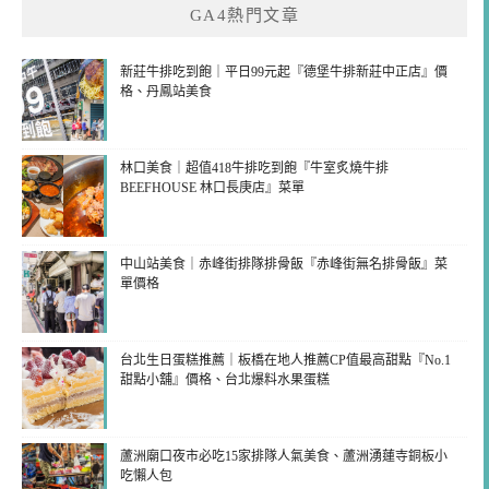
GA4熱門文章
新莊牛排吃到飽｜平日99元起『德堡牛排新莊中正店』價
格、丹鳳站美食
林口美食｜超值418牛排吃到飽『牛室炙燒牛排
BEEFHOUSE 林口長庚店』菜單
中山站美食｜赤峰街排隊排骨飯『赤峰街無名排骨飯』菜
單價格
台北生日蛋糕推薦｜板橋在地人推薦CP值最高甜點『No.1
甜點小舖』價格、台北爆料水果蛋糕
蘆洲廟口夜市必吃15家排隊人氣美食、蘆洲湧蓮寺銅板小
吃懶人包