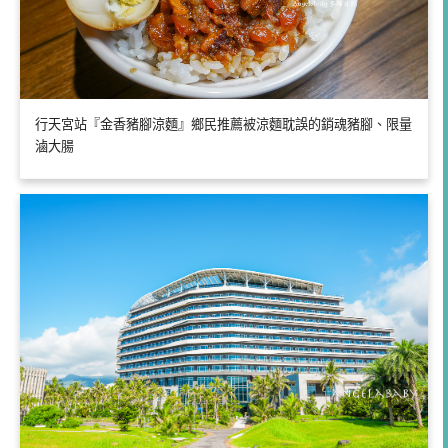
行天宮站『金香豬腳涼麵』鄉民推薦被涼麵耽誤的銷魂豬腳、限量
滷大腸