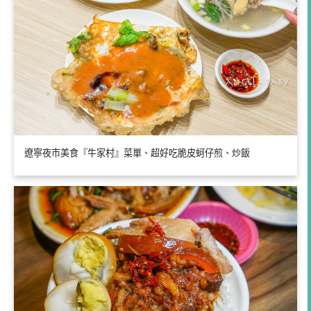
遼寧夜市美食『牛家村』菜單、超好吃脆皮蚵仔煎、炒飯