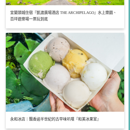
宜蘭頭城住宿『凱渡廣場酒店 THE ARCHIPELAGO』水上樂園、
百坪遊樂場一票玩到底
永和冰店｜飄香逾半世紀的古早味叭噗『和美冰果室』