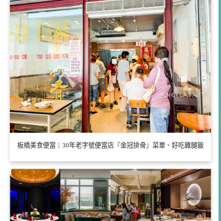
板橋美食便當｜30年老字號便當店『金冠排骨』菜單、好吃雞腿飯