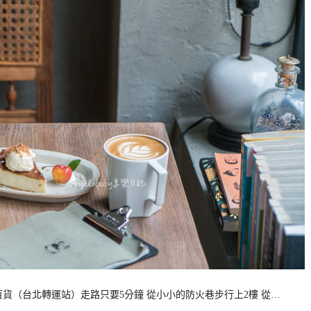
貨（台北轉運站）走路只要5分鐘 從小小的防火巷步行上2樓 從…