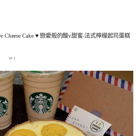
 Cheese Cake ♥ 戀愛般的酸v甜蜜-法式檸檬起司蛋糕
4
1