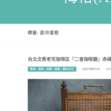
標籤:
起司蛋糕
台北文青老宅咖啡店『二會咖啡廳』赤
AYUMI0218
202
輕食、咖啡、蛋糕、甜點、麵包吐司