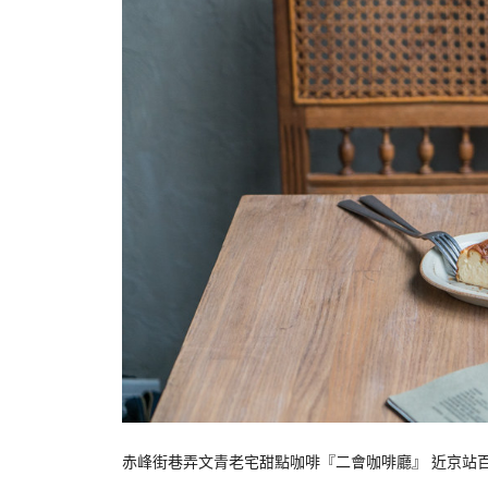
赤峰街巷弄文青老宅甜點咖啡『二會咖啡廳』 近京站百