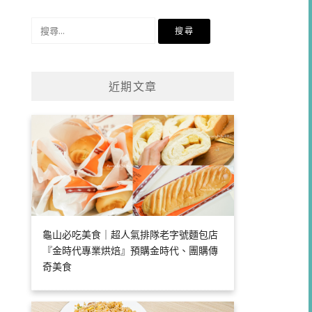
類
搜
尋
關
鍵
近期文章
字:
龜山必吃美食｜超人氣排隊老字號麵包店
『金時代專業烘焙』預購金時代、團購傳
奇美食