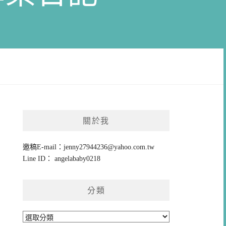
關於我
邀稿E-mail：
jenny27944236@yahoo.com.tw
Line ID： angelababy0218
分類
分