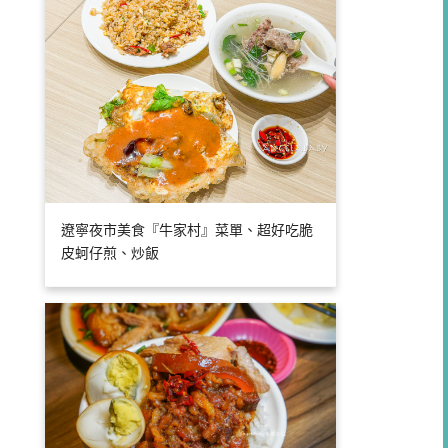
遼寧夜市美食『牛家村』菜單、超好吃脆
皮蚵仔煎、炒飯