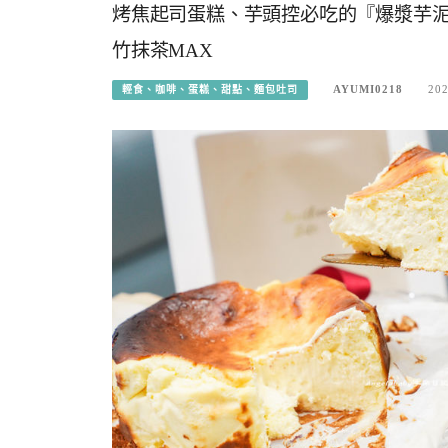
烤焦起司蛋糕、芋頭控必吃的『爆漿芋泥
竹抹茶MAX
AYUMI0218
202
輕食、咖啡、蛋糕、甜點、麵包吐司