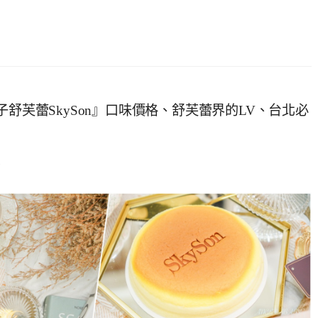
舒芙蕾SkySon』口味價格、舒芙蕾界的LV、台北必
8