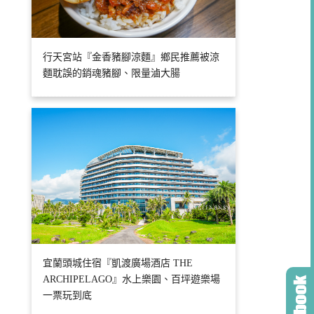
行天宮站『金香豬腳涼麵』鄉民推薦被涼
麵耽誤的銷魂豬腳、限量滷大腸
宜蘭頭城住宿『凱渡廣場酒店 THE
ARCHIPELAGO』水上樂園、百坪遊樂場
一票玩到底