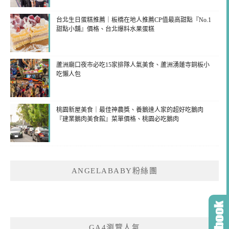
台北生日蛋糕推薦｜板橋在地人推薦CP值最高甜點『No.1
甜點小舖』價格、台北爆料水果蛋糕
蘆洲廟口夜市必吃15家排隊人氣美食、蘆洲湧蓮寺銅板小
吃懶人包
桃園新屋美食｜最佳神農獎、養鵝達人家的超好吃鵝肉
『建業鵝肉美食館』菜單價格、桃園必吃鵝肉
ANGELABABY粉絲團
GA4瀏覽人氣