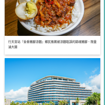
行天宮站『金香豬腳涼麵』鄉民推薦被涼麵耽誤的銷魂豬腳、限量
滷大腸