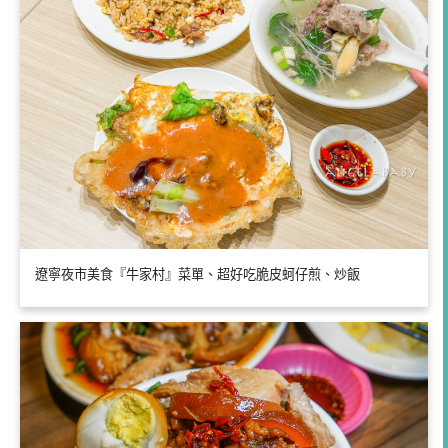
遼寧夜市美食『牛家村』菜單、超好吃脆皮蚵仔煎、炒飯