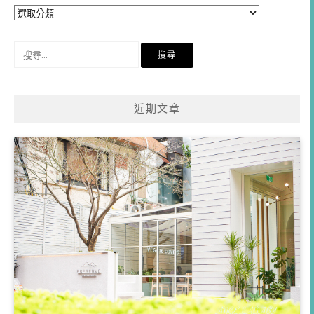
分
類
搜
尋
關
鍵
近期文章
字: