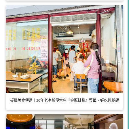
板橋美食便當｜30年老字號便當店『金冠排骨』菜單、好吃雞腿飯