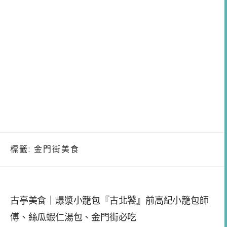
標籤:
金門街美食
古亭美食｜爆漿小籠包『古北饕』前高紀小籠包師
傅、絲瓜蝦仁湯包、金門街必吃