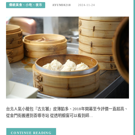
傳統美食、小吃、夜市
AYUMI0218
2024-11-24
台北人氣小籠包『古北饕』皮薄餡多、2018年開幕至今評價一直超高、
從金門街搬遷到善導寺站 從透明櫥窗可以看到師…
CONTINUE READING