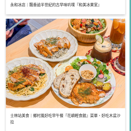
永和冰店｜飄香逾半世紀的古早味叭噗『和美冰果室』
士林站美食｜鄉村風好吃早午餐『花嶼輕食館』菜單、好吃木盆沙
拉