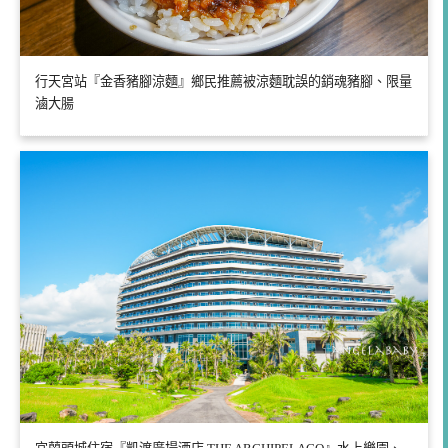
行天宮站『金香豬腳涼麵』鄉民推薦被涼麵耽誤的銷魂豬腳、限量
滷大腸