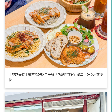
士林站美食｜鄉村風好吃早午餐『花嶼輕食館』菜單、好吃木盆沙
拉