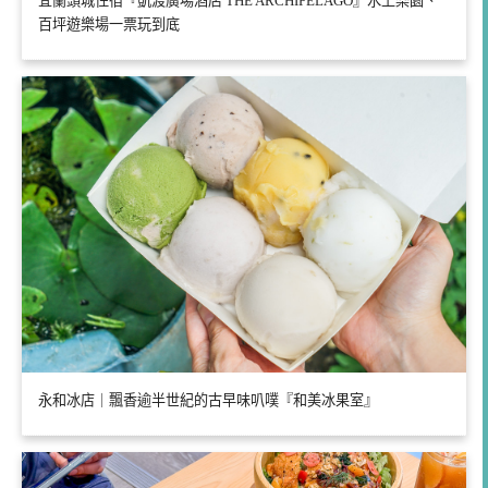
宜蘭頭城住宿『凱渡廣場酒店 THE ARCHIPELAGO』水上樂園、
百坪遊樂場一票玩到底
永和冰店｜飄香逾半世紀的古早味叭噗『和美冰果室』