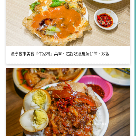
遼寧夜市美食『牛家村』菜單、超好吃脆皮蚵仔煎、炒飯