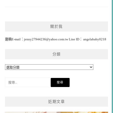
關於我
邀稿E-mail：
jenny27944236@yahoo.com.tw
Line ID： angelababy0218
分類
分
類
搜
尋
關
鍵
近期文章
字: