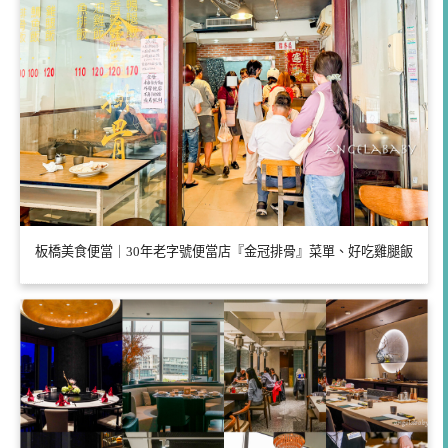
板橋美食便當｜30年老字號便當店『金冠排骨』菜單、好吃雞腿飯