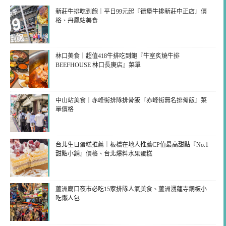
新莊牛排吃到飽｜平日99元起『德堡牛排新莊中正店』價
格、丹鳳站美食
林口美食｜超值418牛排吃到飽『牛室炙燒牛排
BEEFHOUSE 林口長庚店』菜單
中山站美食｜赤峰街排隊排骨飯『赤峰街無名排骨飯』菜
單價格
台北生日蛋糕推薦｜板橋在地人推薦CP值最高甜點『No.1
甜點小舖』價格、台北爆料水果蛋糕
蘆洲廟口夜市必吃15家排隊人氣美食、蘆洲湧蓮寺銅板小
吃懶人包