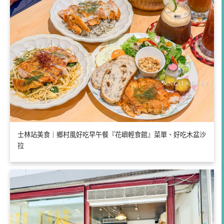
士林站美食｜鄉村風好吃早午餐『花嶼輕食館』菜單、好吃木盆沙
拉