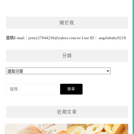
關於我
邀稿E-mail：
jenny27944236@yahoo.com.tw
Line ID： angelababy0218
分類
分
類
搜
尋
關
鍵
近期文章
字: