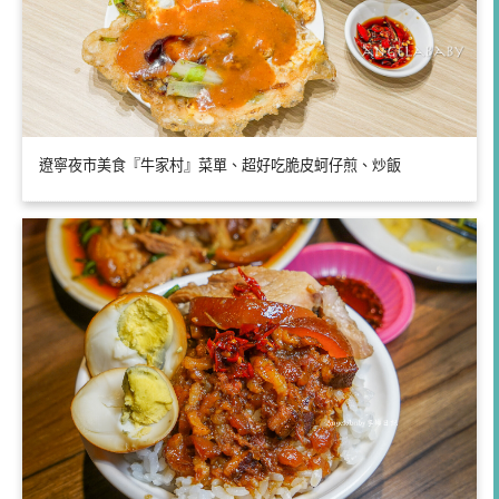
遼寧夜市美食『牛家村』菜單、超好吃脆皮蚵仔煎、炒飯