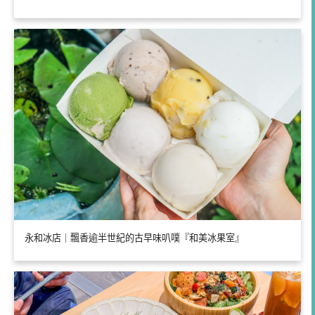
永和冰店｜飄香逾半世紀的古早味叭噗『和美冰果室』