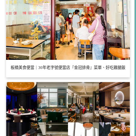
板橋美食便當｜30年老字號便當店『金冠排骨』菜單、好吃雞腿飯