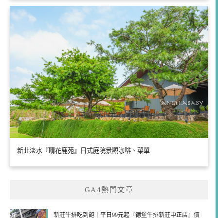
新北淡水『晴花鹿苑』日式庭院景觀咖啡、菜單
GA4熱門文章
新莊牛排吃到飽｜平日99元起『德堡牛排新莊中正店』價