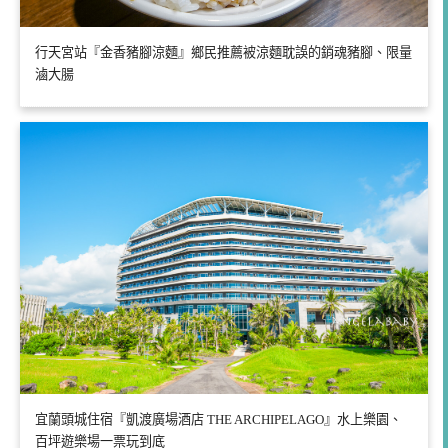
行天宮站『金香豬腳涼麵』鄉民推薦被涼麵耽誤的銷魂豬腳、限量
滷大腸
宜蘭頭城住宿『凱渡廣場酒店 THE ARCHIPELAGO』水上樂園、
百坪遊樂場一票玩到底