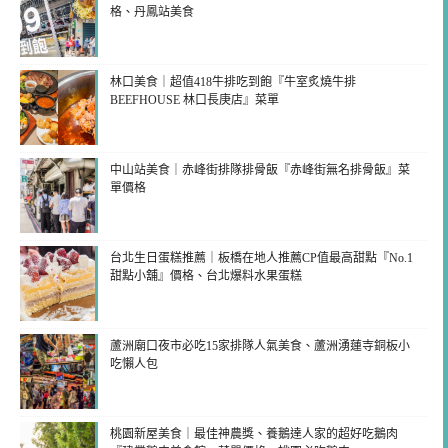
格、丹鳳站美食
林口美食｜超值418牛排吃到飽『牛室炙燒牛排
BEEFHOUSE 林口長庚店』菜單
中山站美食｜赤峰街排隊排骨飯『赤峰街無名排骨飯』菜
單價格
台北生日蛋糕推薦｜板橋在地人推薦CP值最高甜點『No.1
甜點小舖』價格、台北爆料水果蛋糕
蘆洲廟口夜市必吃15家排隊人氣美食、蘆洲湧蓮寺銅板小
吃懶人包
桃園新屋美食｜最佳神農獎、養鵝達人家的超好吃鵝肉