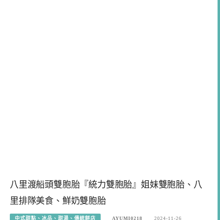
八里渡船頭雙胞胎『統力雙胞胎』姐妹雙胞胎、八
里排隊美食、鮮奶雙胞胎
中式甜點、冰品、甜湯、傳統餅店
AYUMI0218
2024-11-26