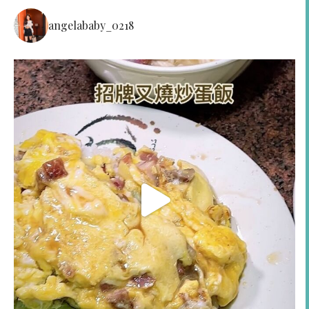
angelababy_0218