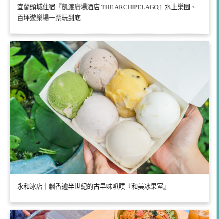
宜蘭頭城住宿『凱渡廣場酒店 THE ARCHIPELAGO』水上樂園、
百坪遊樂場一票玩到底
永和冰店｜飄香逾半世紀的古早味叭噗『和美冰果室』