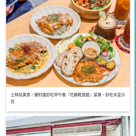
士林站美食｜鄉村風好吃早午餐『花嶼輕食館』菜單、好吃木盆沙
拉