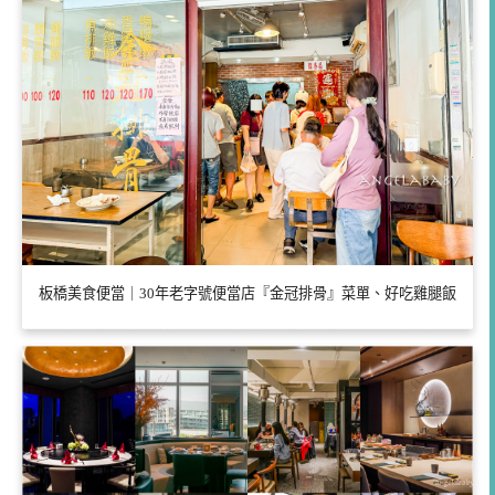
板橋美食便當｜30年老字號便當店『金冠排骨』菜單、好吃雞腿飯