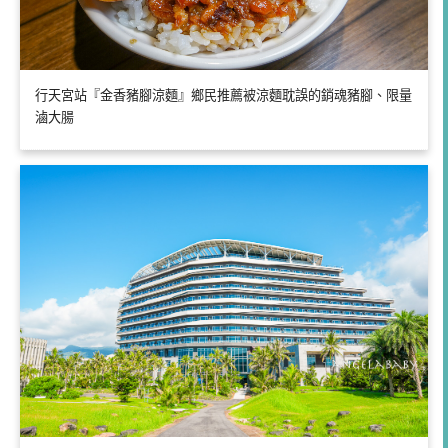
行天宮站『金香豬腳涼麵』鄉民推薦被涼麵耽誤的銷魂豬腳、限量
滷大腸