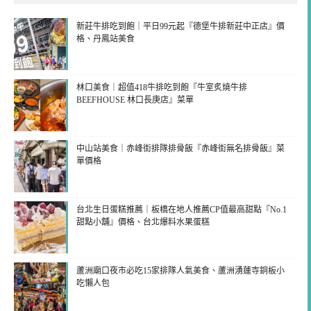
新莊牛排吃到飽｜平日99元起『德堡牛排新莊中正店』價
格、丹鳳站美食
林口美食｜超值418牛排吃到飽『牛室炙燒牛排
BEEFHOUSE 林口長庚店』菜單
中山站美食｜赤峰街排隊排骨飯『赤峰街無名排骨飯』菜
單價格
台北生日蛋糕推薦｜板橋在地人推薦CP值最高甜點『No.1
甜點小舖』價格、台北爆料水果蛋糕
蘆洲廟口夜市必吃15家排隊人氣美食、蘆洲湧蓮寺銅板小
吃懶人包