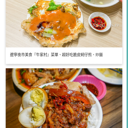
遼寧夜市美食『牛家村』菜單、超好吃脆皮蚵仔煎、炒飯