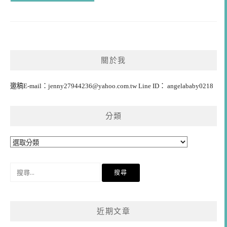
關於我
邀稿E-mail：
jenny27944236@yahoo.com.tw
Line ID： angelababy0218
分類
分
類
搜
尋
關
鍵
近期文章
字: