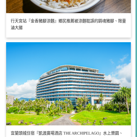
行天宮站『金香豬腳涼麵』鄉民推薦被涼麵耽誤的銷魂豬腳、限量
滷大腸
宜蘭頭城住宿『凱渡廣場酒店 THE ARCHIPELAGO』水上樂園、