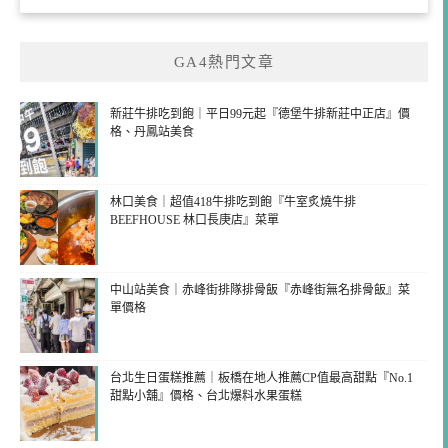
GA4熱門文章
新莊牛排吃到飽｜平日99元起『德堡牛排新莊中正店』價
格、丹鳳站美食
林口美食｜超值418牛排吃到飽『牛室炙燒牛排
BEEFHOUSE 林口長庚店』菜單
中山站美食｜赤峰街排隊排骨飯『赤峰街無名排骨飯』菜
單價格
台北生日蛋糕推薦｜板橋在地人推薦CP值最高甜點『No.1
甜點小舖』價格、台北爆料水果蛋糕