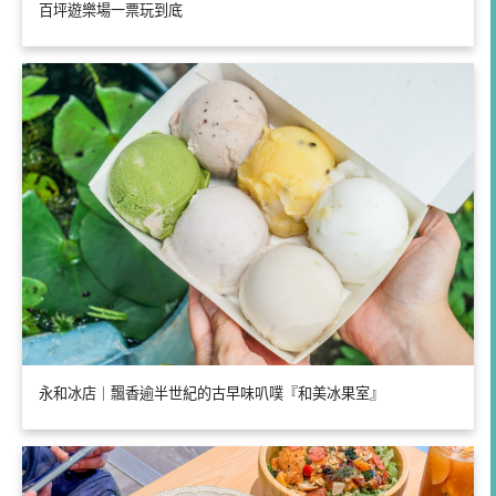
百坪遊樂場一票玩到底
永和冰店｜飄香逾半世紀的古早味叭噗『和美冰果室』