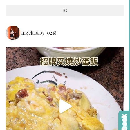
IG
angelababy_0218