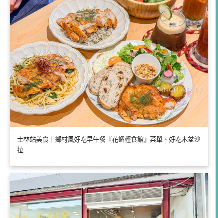
士林站美食｜鄉村風好吃早午餐『花嶼輕食館』菜單、好吃木盆沙
拉