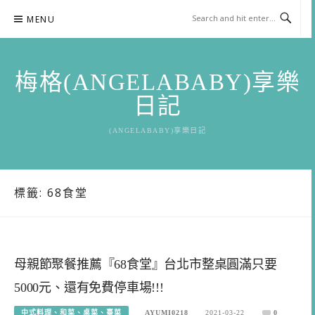
Skip
MENU
to
content
梅格(ANGELABABY)享樂
日記
(ANGELABABY)享樂日記
標籤:
68食堂
母親節聚餐推薦『68食堂』台北市整桌圓滿只要
5000元、還有免費停車場!!!
中式料理、和菜、桌菜、臺菜
AYUMI0218
2021-03-22
0