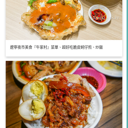
遼寧夜市美食『牛家村』菜單、超好吃脆皮蚵仔煎、炒飯