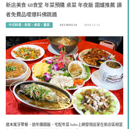
新店美食 68食堂 年菜預購 桌菜 年夜飯 圍爐推薦 讀
者免費品嚐爆料佛跳牆
中式料理、和菜、桌菜、臺菜
AYUMI0218
2018-12-21
歲末尾牙聚餐、過年團圓飯、宅配年菜 babe上網發現這家在新店區相當