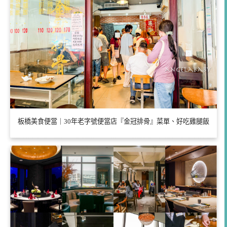
板橋美食便當｜30年老字號便當店『金冠排骨』菜單、好吃雞腿飯