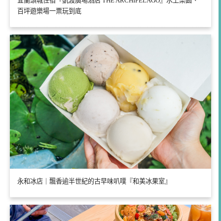
宜蘭頭城住宿『凱渡廣場酒店 THE ARCHIPELAGO』水上樂園、
百坪遊樂場一票玩到底
永和冰店｜飄香逾半世紀的古早味叭噗『和美冰果室』