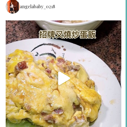
angelababy_0218