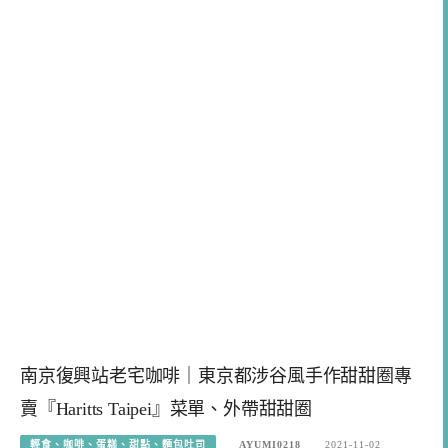
南京復興站老宅咖啡｜東京都涉谷風手作甜甜圈專
賣『Haritts Taipei』菜單、外帶甜甜圈
輕食、咖啡、蛋糕、甜點、麵包吐司
AYUMI0218
2021-11-02