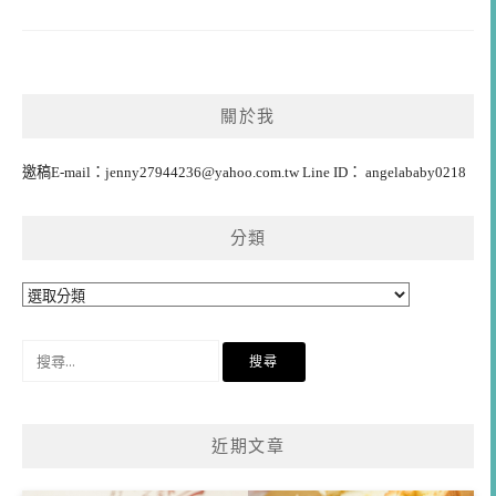
關於我
邀稿E-mail：
jenny27944236@yahoo.com.tw
Line ID： angelababy0218
分類
分
類
搜
尋
關
鍵
近期文章
字: