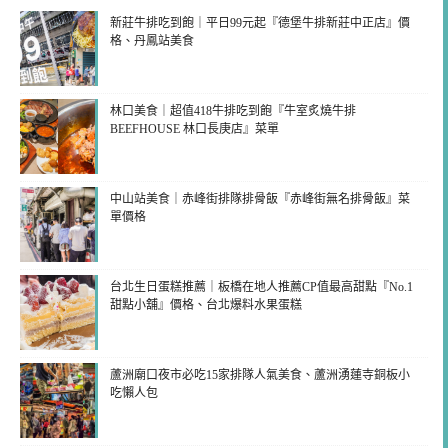
新莊牛排吃到飽｜平日99元起『德堡牛排新莊中正店』價
格、丹鳳站美食
林口美食｜超值418牛排吃到飽『牛室炙燒牛排
BEEFHOUSE 林口長庚店』菜單
中山站美食｜赤峰街排隊排骨飯『赤峰街無名排骨飯』菜
單價格
台北生日蛋糕推薦｜板橋在地人推薦CP值最高甜點『No.1
甜點小舖』價格、台北爆料水果蛋糕
蘆洲廟口夜市必吃15家排隊人氣美食、蘆洲湧蓮寺銅板小
吃懶人包