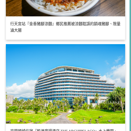
行天宮站『金香豬腳涼麵』鄉民推薦被涼麵耽誤的銷魂豬腳、限量
滷大腸