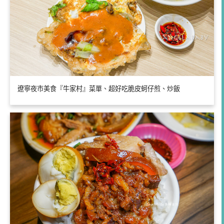
遼寧夜市美食『牛家村』菜單、超好吃脆皮蚵仔煎、炒飯