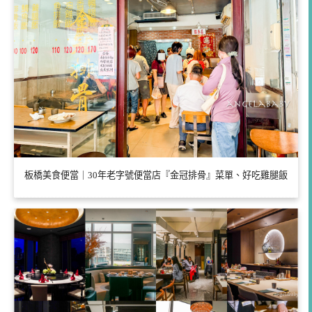
板橋美食便當｜30年老字號便當店『金冠排骨』菜單、好吃雞腿飯