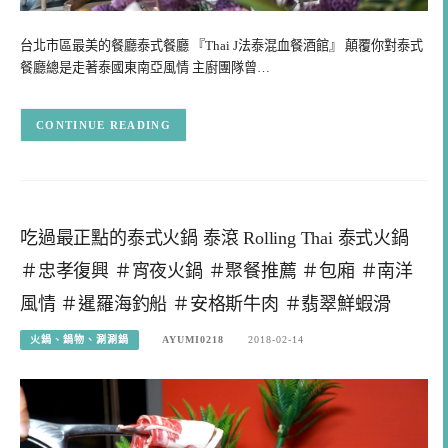
台北市區最美的餐廳泰式餐廳 『Thai J法泰混血餐酒館』 顛覆你對泰式
餐廳總是走著泰國東南亞風情 主廚團隊曾…
CONTINUE READING
吃過最正點的泰式火鍋 泰滾 Rolling Thai 泰式火鍋
＃忠孝復興 ＃宵夜火鍋 ＃聚餐推薦 ＃包廂 ＃南洋
風情 ＃暹羅海釣船 ＃安格斯牛肉 ＃翡翠鮮蝦滑
火鍋、鍋物、涮涮鍋
AYUMI0218
2018-02-14