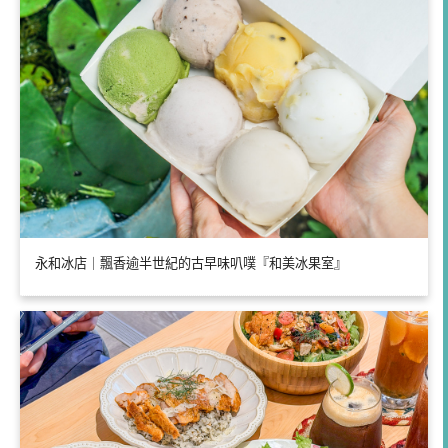
永和冰店｜飄香逾半世紀的古早味叭噗『和美冰果室』