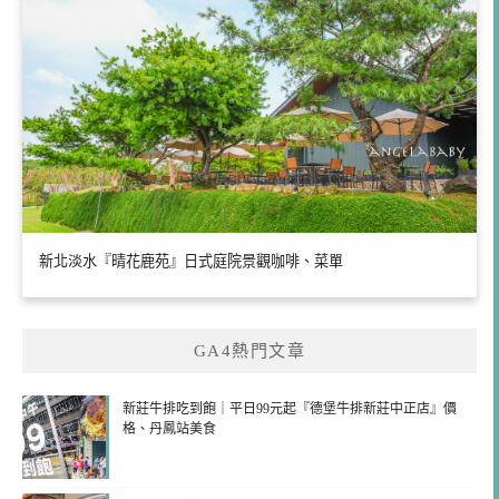
新北淡水『晴花鹿苑』日式庭院景觀咖啡、菜單
GA4熱門文章
新莊牛排吃到飽｜平日99元起『德堡牛排新莊中正店』價
格、丹鳳站美食