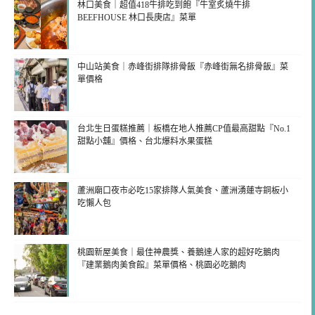
林口美食｜超值418牛排吃到飽『牛室炙燒牛排
BEEFHOUSE 林口長庚店』菜單
中山站美食｜赤峰街排隊排骨飯『赤峰街無名排骨飯』菜
單價格
台北生日蛋糕推薦｜板橋在地人推薦CP值最高甜點『No.1
甜點小舖』價格、台北爆料水果蛋糕
蘆洲廟口夜市必吃15家排隊人氣美食、蘆洲湧蓮寺銅板小
吃懶人包
桃園新屋美食｜最佳神農獎、養鵝達人家的超好吃鵝肉
『建業鵝肉美食館』菜單價格、桃園必吃鵝肉