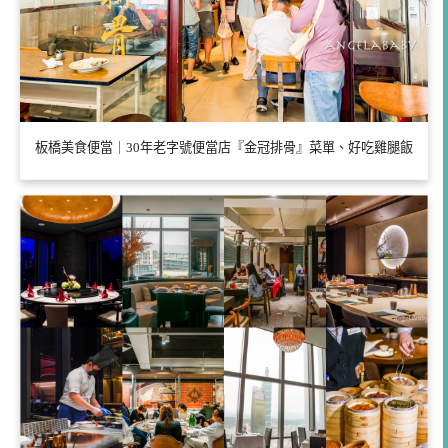
板橋美食便當｜30年老字號便當店『金冠排骨』菜單、好吃雞腿飯