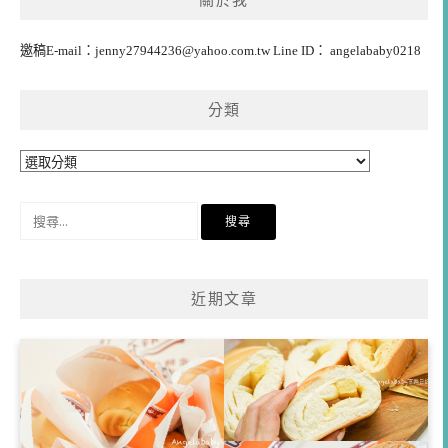
關於我
邀稿E-mail：
jenny27944236@yahoo.com.tw
Line ID： angelababy0218
分類
分
類
搜
尋
關
鍵
近期文章
字: