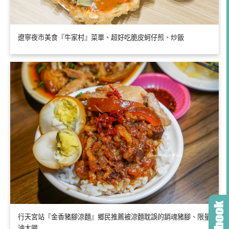
遼寧夜市美食『牛家村』菜單、超好吃脆皮蚵仔煎、炒飯
行天宮站『金香豬腳涼麵』鄉民推薦被涼麵耽誤的銷魂豬腳、限量
滷大腸