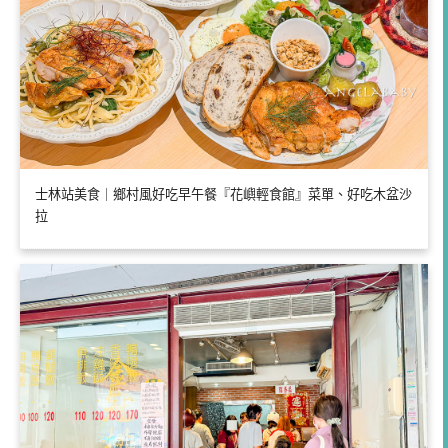
士林站美食｜鄉村風好吃早午餐『花嶼輕食館』菜單、好吃木盆沙
拉