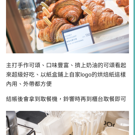
主打手作可頌、口味豐富、擠上奶油的可頌看起
來超級好吃、以紙盒鋪上自家logo的烘焙紙這樣
內用、外帶都方便
結帳後會拿到取餐機，鈴響時再到櫃台取餐即可