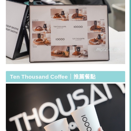
Ten Thousand Coffee｜推薦餐點