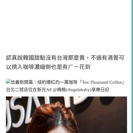
認真說韓國甜點沒有台灣那麼貴，不過有滴管可
以擠入咖啡濃縮倒也是有ㄏㄧ花到