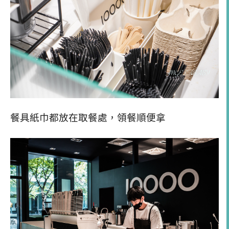
餐具紙巾都放在取餐處，領餐順便拿