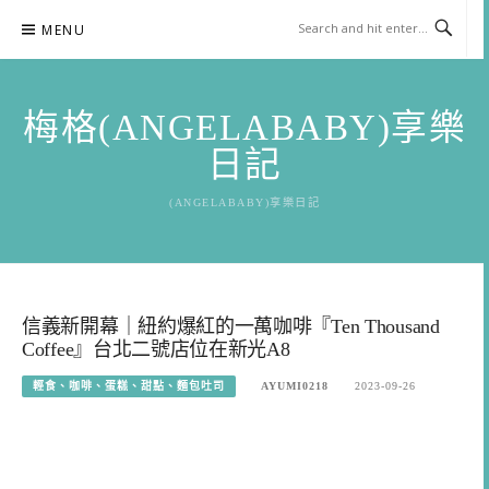
Skip
MENU
to
content
梅格(ANGELABABY)享樂
日記
(ANGELABABY)享樂日記
信義新開幕｜紐約爆紅的一萬咖啡『Ten Thousand
Coffee』台北二號店位在新光A8
輕食、咖啡、蛋糕、甜點、麵包吐司
AYUMI0218
2023-09-26