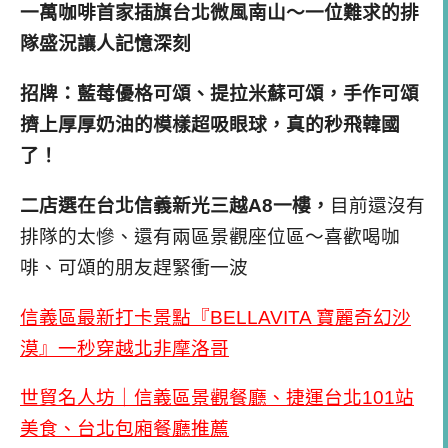
一萬咖啡首家插旗台北微風南山～一位難求的排
隊盛況讓人記憶深刻
招牌：藍莓優格可頌、提拉米蘇可頌，手作可頌
擠上厚厚奶油的模樣超吸眼球，真的秒飛韓國
了！
二店選在台北信義新光三越A8一樓，
目前還沒有
排隊的太慘、還有兩區景觀座位區～喜歡喝咖
啡、可頌的朋友趕緊衝一波
信義區最新打卡景點『BELLAVITA 寶麗奇幻沙
漠』一秒穿越北非摩洛哥
世貿名人坊｜信義區景觀餐廳、捷運台北101站
美食、台北包廂餐廳推薦