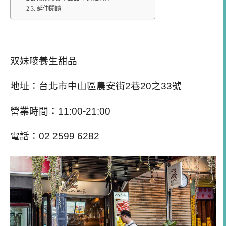
延伸閱讀
双妹嘜養生甜品
｜交通方式＆停車資訊
双妹嘜養生甜品
地址：台北市中山區農安街
2
巷
20
之
33
號
營業時間：
11:00-21:00
電話：
02 2599 6282