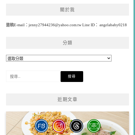
關於我
邀稿E-mail：
jenny27944236@yahoo.com.tw
Line ID： angelababy0218
分類
分
類
搜
尋
關
鍵
近期文章
字: