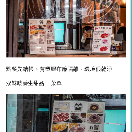
點餐先結帳、有塑膠布簾隔離、環境很乾淨
双妹嘜養生甜品
｜菜單