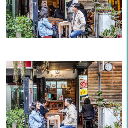
双妹嘜養生甜品
｜用餐環境