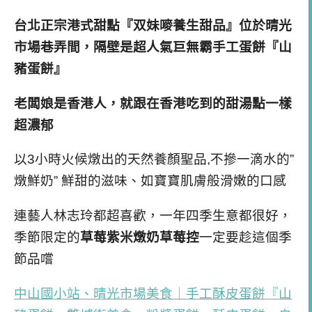
台北正宗港式甜點『双妹嘜養生甜品』位於晴光
市場巷弄間，隔壁是超人氣巨無霸手工蛋餅『山
豬蛋餅』
老闆娘是香港人，就跟在香港吃到的甜湯點一樣
超濃郁
以
3
小時火候燉出的天然養顏聖品
,
不摻一滴水的
”
燉鮮奶
”
鮮甜的滋味、如寶寶肌膚般滑嫩的口感
連藝人林志玲都超喜歡，一年四季生意都很好，
季節限定的
草莓紫米燉奶草莓控
一定要趁這個季
節品嚐
中山國小站、晴光市場美食｜手工酥皮蛋餅『山