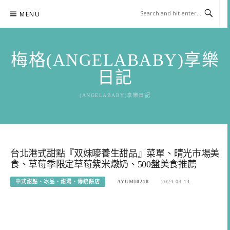
Skip
MENU
to
content
梅格(ANGELABABY)享樂
日記
(ANGELABABY)享樂日記
台北港式甜點『双妹嘜養生甜品』菜單、晴光市場美
食、草莓季限定草莓紫米燉奶、500盤美食推薦
中式甜點、冰品、甜湯、傳統餅店
AYUMI0218
2024-03-14