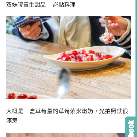
双妹
嘜養生甜品
｜必點料理
大概是一盒草莓量的草莓紫米燉奶，光拍照就很
滿意