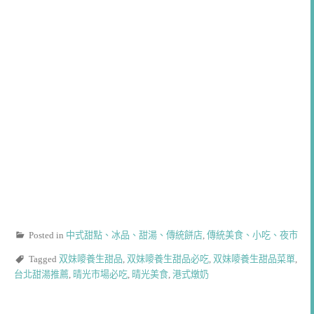
Posted in
中式甜點、冰品、甜湯、傳統餅店
,
傳統美食、小吃、夜市
Tagged
双妹嘜養生甜品
,
双妹嘜養生甜品必吃
,
双妹嘜養生甜品菜單
,
台北甜湯推薦
,
晴光市場必吃
,
晴光美食
,
港式燉奶