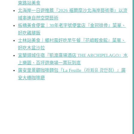
東路站美食
北海岸一日遊推薦『2026 福爾摩沙北海岸藝術季』以流
域串連自然空間藝術
板橋美食便當｜30年老字號便當店『金冠排骨』菜單、
好吃雞腿飯
士林站美食｜鄉村風好吃早午餐『花嶼輕食館』菜單、
好吃木盆沙拉
宜蘭頭城住宿『凱渡廣場酒店 THE ARCHIPELAGO』水
上樂園、百坪遊樂場一票玩到底
廣安里景觀咖啡麵包『La Feuille（라푀유 광안점）』廣
安大橋咖啡廳