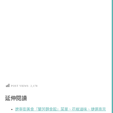
POST VIEWS:
2,178
延伸閱讀
遼寧街美食『蘭芳麵食館』菜單、花椒滷味、捷運南京