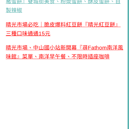
豬蛋餅』雙城街美食、粉漿蛋餅、酥皮蛋餅、自
製辣椒
晴光市場必吃｜脆皮爆料紅豆餅『晴光紅豆餅』
三種口味通通
15
元
晴光市場、中山國小站新開幕『尋
Fathom
南洋風
味館』菜單、南洋早午餐、不限時插座咖啡