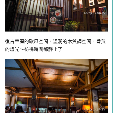
復古華麗的歐風空間，溫潤的木質調空間，昏黃
的燈光～彷彿時間都靜止了