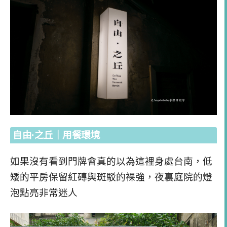
自由·之丘｜用餐環境
如果沒有看到門牌會真的以為這裡身處台南，低
矮的平房保留紅磚與斑駁的裸強，夜裏庭院的燈
泡點亮非常迷人