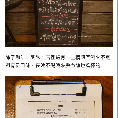
除了咖啡、調飲，店裡還有一些精釀啤酒＊不定
期有新口味、夜晚不喝酒來點微醺也挺棒的