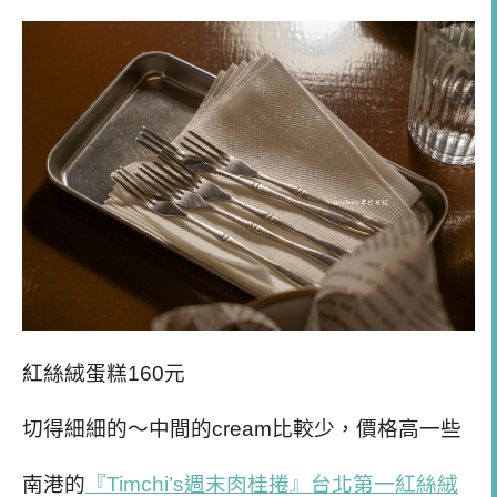
紅絲絨蛋糕160元
切得細細的～中間的cream比較少，價格高一些
南港的
『Timchi’s週末肉桂捲』台北第一紅絲絨