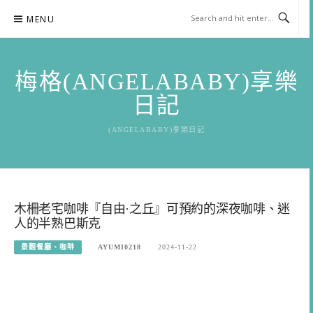
Skip
MENU
to
content
梅格(ANGELABABY)享樂
日記
(ANGELABABY)享樂日記
木柵老宅咖啡『自由·之丘』可預約的深夜咖啡、迷
人的半熟巴斯克
景觀餐廳、咖啡
AYUMI0218
2024-11-22