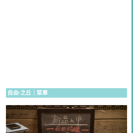
自由·之丘｜菜單