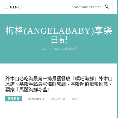
Skip
MENU
to
content
梅格(ANGELABABY)享樂
日記
(ANGELABABY)享樂日記
外木山必吃海景第一排景觀餐廳『喫吧海鮮』外木山
冰店、基隆手藝最強海鮮餐廳、基隆超值聚餐推薦、
獨家『馬薩海鮮冰盆』
基隆美食
AYUMI0218
2021-04-25
5