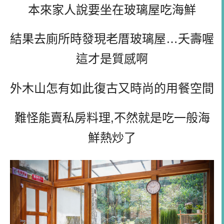
本來家人說要坐在玻璃屋吃海鮮
結果去廁所時發現老厝玻璃屋…夭壽喔
這才是質感啊
外木山怎有如此復古又時尚的用餐空間
難怪能賣私房料理,不然就是吃一般海
鮮熱炒了