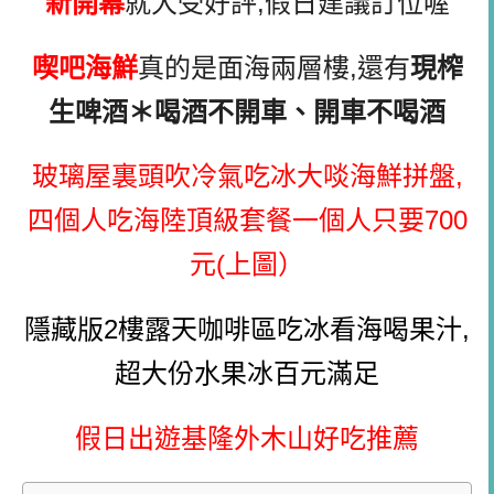
新開幕
就大受好評,假日建議訂位喔
喫吧海鮮
真的是面海兩層樓,還有
現榨
生啤酒＊喝酒不開車、開車不喝酒
玻璃屋裏頭吹冷氣吃冰大啖海鮮拼盤,
四個人吃海陸頂級套餐一個人只要700
元(上圖）
隱藏版2樓露天咖啡區吃冰看海喝果汁,
超大份水果冰百元滿足
假日出遊基隆外木山好吃推薦