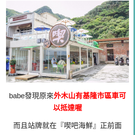
babe
發現原來
外木山有基隆市區車可
以抵達喔
而且站牌就在『喫吧海鮮』正前面