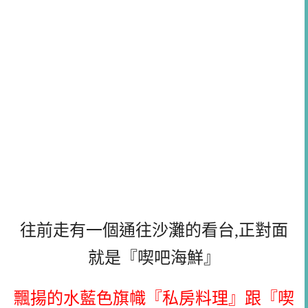
往前走有一個通往沙灘的看台,正對面
就是『喫吧海鮮』
飄揚的水藍色旗幟『私房料理』跟『喫