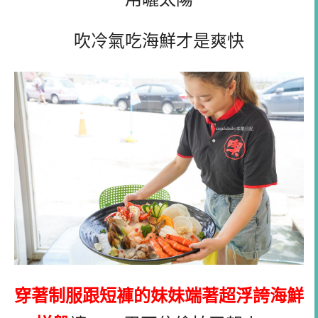
吹冷氣吃海鮮才是爽快
穿著制服跟短褲的妹妹端著超浮誇海鮮