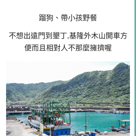
蹓狗、帶小孩野餐
不想出遠門到墾丁,基隆外木山開車方
便而且相對人不那麼擁擠喔