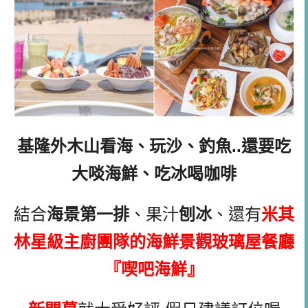
基隆外木山看海、玩沙、釣魚..還要吃
大啖海鮮、吃冰喝咖啡
結合
海景第一排
、果汁
刨冰
、還有
米其
林星級主廚團隊的海鮮景觀玻璃屋餐廳
『喫吧海鮮』