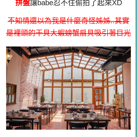
拼盤
讓babe
忍不住偷拍了起來XD
不知情還以為我是什麼奇怪姊姊..其實
是裡頭的干貝大蝦螃蟹扇貝吸引著目光