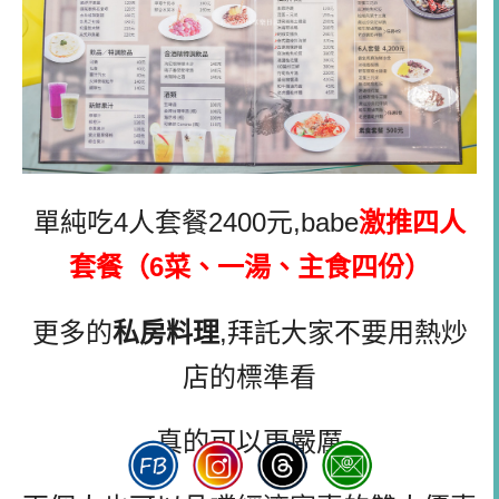
單純吃4人套餐2400元,babe
激推
四人
套餐（6菜、一湯、主食四份）
更多的
私房料理
,拜託大家不要用熱炒
店的標準看
真的可以更嚴厲