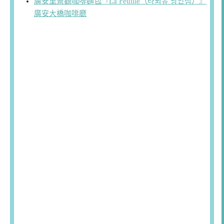
廣安里景觀咖啡麵包『La Feuille（라푀유 광안점）』
廣安大橋咖啡廳