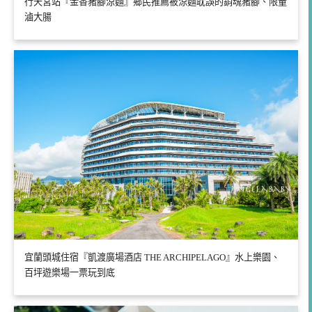
行天宮站『金香豬腳涼麵』鄉民推薦被涼麵耽誤的銷魂豬腳、限量
滷大腸
宜蘭頭城住宿『凱渡廣場酒店 THE ARCHIPELAGO』水上樂園、
百坪遊樂場一票玩到底