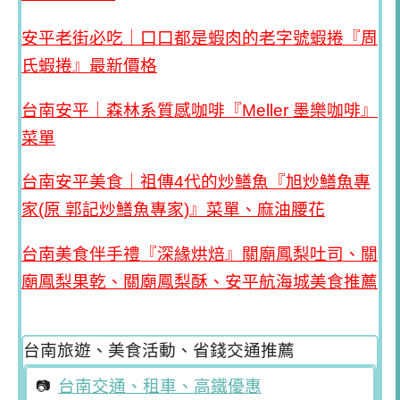
安平老街必吃｜口口都是蝦肉的老字號蝦捲『周
氏蝦捲』最新價格
台南安平｜森林系質感咖啡『Meller 墨樂咖啡』
菜單
台南安平美食｜祖傳4代的炒鱔魚『旭炒鱔魚專
家(原 郭記炒鱔魚專家)』菜單、麻油腰花
台南美食伴手禮『深緣烘焙』關廟鳳梨吐司、關
廟鳳梨果乾、關廟鳳梨酥、安平航海城美食推薦
台南旅遊、美食活動、省錢交通推薦
台南交通、租車、高鐵優惠