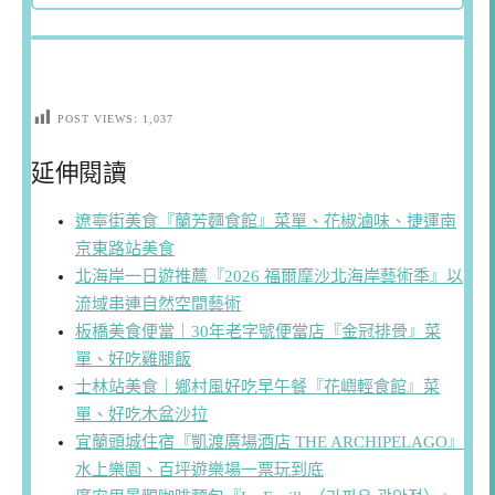
POST VIEWS:
1,037
延伸閱讀
遼寧街美食『蘭芳麵食館』菜單、花椒滷味、捷運南
京東路站美食
北海岸一日遊推薦『2026 福爾摩沙北海岸藝術季』以
流域串連自然空間藝術
板橋美食便當｜30年老字號便當店『金冠排骨』菜
單、好吃雞腿飯
士林站美食｜鄉村風好吃早午餐『花嶼輕食館』菜
單、好吃木盆沙拉
宜蘭頭城住宿『凱渡廣場酒店 THE ARCHIPELAGO』
水上樂園、百坪遊樂場一票玩到底