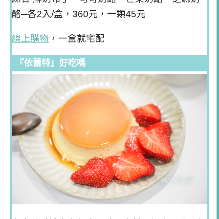
酪─各2入/盒，360元，一顆45元
線上購物
，一盒就宅配
『依蕾特』好吃嗎