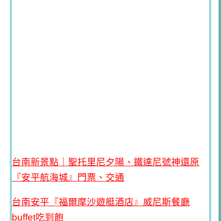
台南新景點｜聖托里尼夕陽、鐵達尼號神還原
『安平航海城』門票、交通
台南安平『福爾摩沙遊艇酒店』威尼斯餐廳
buffet吃到飽