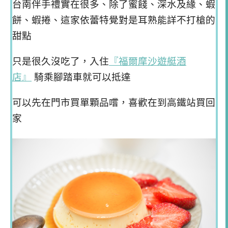
台南伴手禮實在很多、除了蜜餞、深水及緣、蝦
餅、蝦捲、這家依蕾特覺對是耳熟能詳不打槍的
甜點
只是很久沒吃了，入住
『福爾摩沙遊艇酒
店』
騎乘腳踏車就可以抵達
可以先在門市買單顆品嚐，喜歡在到高鐵站買回
家