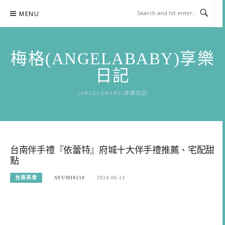
Skip
MENU
to
content
梅格(ANGELABABY)享樂
日記
(ANGELABABY)享樂日記
台南伴手禮『依蕾特』府城十大伴手禮推薦、宅配甜
點
台南美食
AYUMI0218
2024-06-13