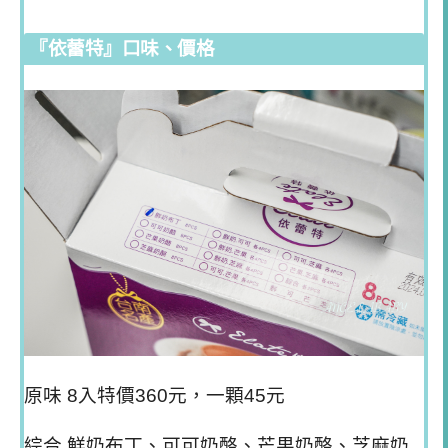
『依蕾特』口味、價格
原味 8入特價360元，一顆45元
綜合 鮮奶布丁、可可奶酪、芒果奶酪、芝麻奶