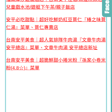
兒童戲水池/遊艇下午茶/親子飯店
安平必吃甜點｜超好吃鮮奶紅豆薏仁『椿之味薏
仁湯』菜單、薏仁專賣店
台南安平美食｜超人氣排隊牛肉湯『文章牛肉湯
安平總店』菜單、文章牛肉湯 安平總店新址
台南安平美食｜超脆鮮甜小捲米粉『孫家小卷米
粉(4.8☆)』菜單