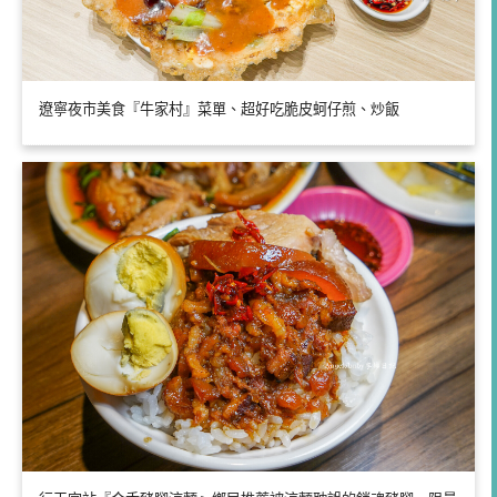
遼寧夜市美食『牛家村』菜單、超好吃脆皮蚵仔煎、炒飯