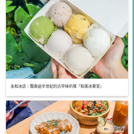
永和冰店｜飄香逾半世紀的古早味叭噗『和美冰果室』