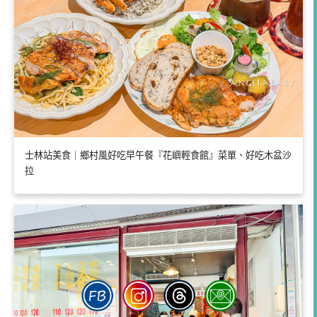
士林站美食｜鄉村風好吃早午餐『花嶼輕食館』菜單、好吃木盆沙
拉