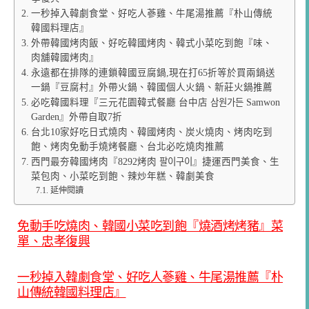
一秒掉入韓劇食堂、好吃人蔘雞、牛尾湯推薦『朴山傳統
韓國料理店』
外帶韓國烤肉飯、好吃韓國烤肉、韓式小菜吃到飽『味、
肉舖韓國烤肉』
永遠都在排隊的連鎖韓國豆腐鍋,現在打65折等於買兩鍋送
一鍋『豆腐村』外帶火鍋、韓國個人火鍋、新莊火鍋推薦
必吃韓國料理『三元花園韓式餐廳 台中店 삼원가든 Samwon
Garden』外帶自取7折
台北10家好吃日式燒肉、韓國烤肉、炭火燒肉、烤肉吃到
飽、烤肉免動手燒烤餐廳、台北必吃燒肉推薦
西門最夯韓國烤肉『8292烤肉 팔이구이』捷運西門美食、生
菜包肉、小菜吃到飽、辣炒年糕、韓劇美食
延伸閱讀
免動手吃燒肉、韓國小菜吃到飽『燒酒烤烤豬』菜
單、忠孝復興
一秒掉入韓劇食堂、好吃人蔘雞、牛尾湯推薦『朴
山傳統韓國料理店』