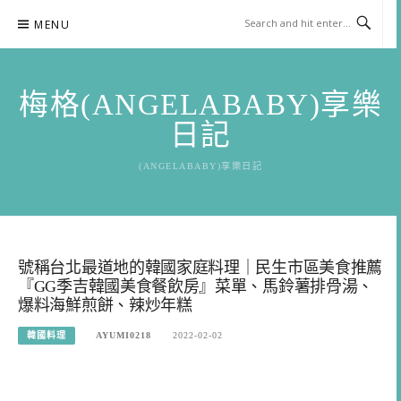
Skip
MENU
to
content
梅格(ANGELABABY)享樂
日記
(ANGELABABY)享樂日記
號稱台北最道地的韓國家庭料理｜民生市區美食推薦
『GG季吉韓國美食餐飲房』菜單、馬鈴薯排骨湯、
爆料海鮮煎餅、辣炒年糕
韓國料理
AYUMI0218
2022-02-02