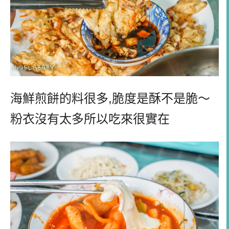
海鮮煎餅的料很多,脆度是酥不是脆～
粉衣沒有太多所以吃來很實在