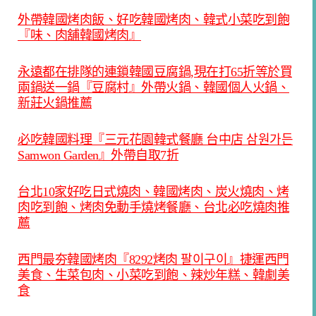
外帶韓國烤肉飯、好吃韓國烤肉、韓式小菜吃到飽
『味、肉舖韓國烤肉』
永遠都在排隊的連鎖韓國豆腐鍋,現在打65折等於買
兩鍋送一鍋『豆腐村』外帶火鍋、韓國個人火鍋、
新莊火鍋推薦
必吃韓國料理『三元花園韓式餐廳 台中店 삼원가든
Samwon Garden』外帶自取7折
台北10家好吃日式燒肉、韓國烤肉、炭火燒肉、烤
肉吃到飽、烤肉免動手燒烤餐廳、台北必吃燒肉推
薦
西門最夯韓國烤肉『8292烤肉 팔이구이』捷運西門
美食、生菜包肉、小菜吃到飽、辣炒年糕、韓劇美
食