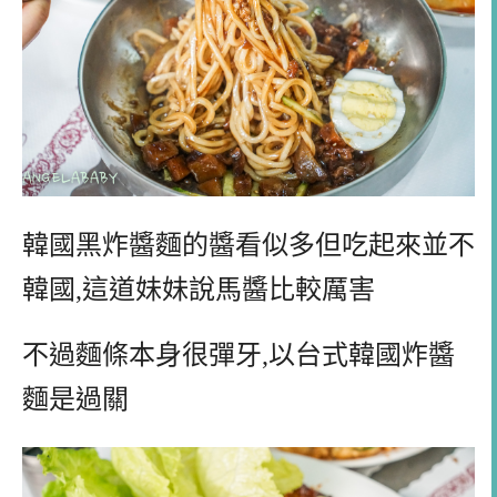
韓國黑炸醬麵的醬看似多但吃起來並不
韓國,這道妹妹說馬醬比較厲害
不過麵條本身很彈牙,以台式韓國炸醬
麵是過關