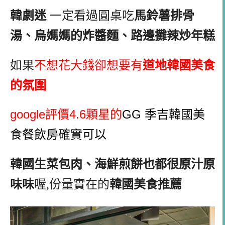
韓劇迷
一定看過圓桌吃
馬鈴薯排骨
湯、烏媽媽的炸醬麵、路邊攤辣炒年糕
如果
不想花大錢卻想要有
道地韓國美食
的氛圍
google評價4.6顆星的
GG 季吉韓國美
食餐飲房確實可以
韓國生菜包肉、海鮮煎餅也都很原汁原
味味
喔,份量實在的
韓國美食推薦