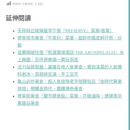
POST VIEWS:
1,501
延伸閱讀
天母純白玻璃屋早午餐『PRESERVE』菜單(歇業）
遼寧夜市美食『牛家村』菜單、超好吃脆皮蚵仔煎、炒
飯
宜蘭頭城住宿『凱渡廣場酒店 THE ARCHIPELAGO』水
上樂園、百坪遊樂場一票玩到底
活力站蒟蒻屋｜基隆在地人氣美食，賣到凌晨的人氣爆
料剉冰、蒟蒻綠豆湯、手工豆花
龜山必吃美食｜超人氣排隊老字號麵包店『金時代專業
烘焙』預購金時代、團購傳奇美食
遼寧街美食『蘭芳麵食館』菜單、花椒滷味、捷運南京
東路站美食