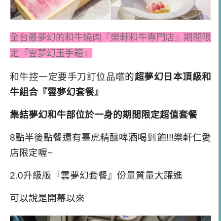
和牛控
一定要
手刀訂位品嚐的
超夢幻日本頂級和
牛組合『雲夢幻套餐』
集結夢幻和牛部位於一身的
期間限定超值套餐
8
點半後點餐還有臺
虎精釀啤酒喝到飽
!!!
樂軒仁愛
店限定喔
~
2.0
升級版『雲夢幻套餐』份量質量大躍進
可以說是開幕以來