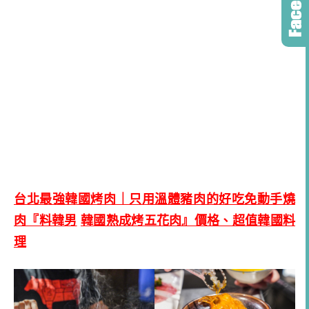
台北最強韓國烤肉｜只用溫體豬肉的好吃免動手燒
肉『料韓男
韓國熟成烤五花肉』價格、超值韓國料
理