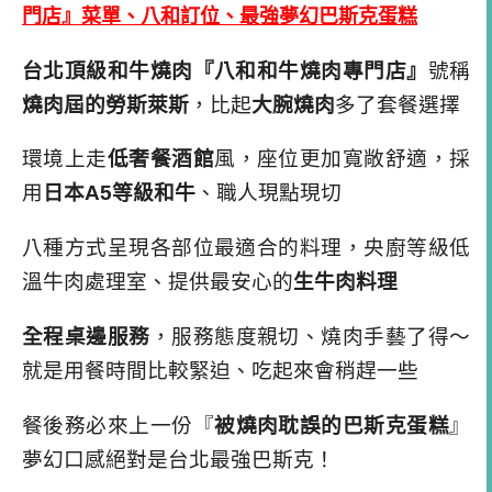
門店』菜單、八和訂位、最強夢幻巴斯克蛋糕
台北頂級和牛燒肉『八和和牛燒肉專門店』
號稱
燒肉屆的勞斯萊斯
，比起
大腕燒肉
多了套餐選擇
環境上走
低奢餐酒館
風，座位更加寬敞舒適，採
用
日本
A5
等級和牛
、職人現點現切
八種方式呈現各部位最適合的料理，央廚等級低
溫牛肉處理室、提供最安心的
生牛肉料理
全程桌邊服務
，服務態度親切、燒肉手藝了得～
就是用餐時間比較緊迫、吃起來會稍趕一些
餐後務必來上一份『
被
燒肉耽誤的巴斯克蛋糕
』
夢幻口感絕對是台北最強巴斯克！