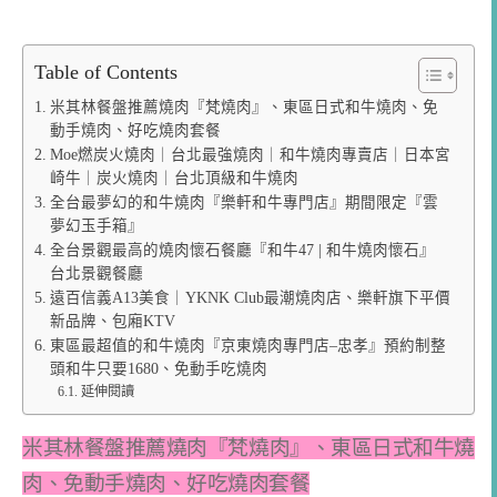
Moe燃炭火燒肉｜台北最強燒肉｜和牛燒肉專賣店｜日本宮
崎牛｜炭火燒肉｜台北頂級和牛燒肉
全台最夢幻的和牛燒肉『樂軒和牛專門店』期間限定『雲
夢幻玉手箱』
全台景觀最高的燒肉懷石餐廳『和牛47 | 和牛燒肉懷石』
台北景觀餐廳
遠百信義A13美食｜YKNK Club最潮燒肉店、樂軒旗下平價
新品牌、包廂KTV
東區最超值的和牛燒肉『京東燒肉專門店–忠孝』預約制整
頭和牛只要1680、免動手吃燒肉
延伸閱讀
米其林餐盤推薦燒肉『梵燒肉』、東區日式和牛燒
肉、免動手燒肉、好吃燒肉套餐
日本金獎燒肉名店『よろにく』
聯手台北唯一米
其林燒肉店大腕前料理長
,
可以想見手藝與正統日
式燒肉風格