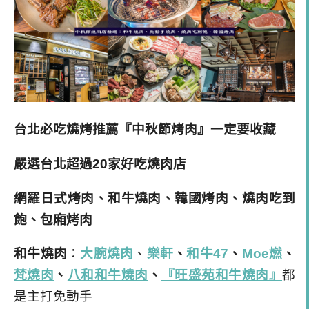
台北必吃燒烤推薦
『中秋節烤肉』一定要收藏
嚴選台北超過
20
家好吃燒肉店
網羅日式烤肉、和牛燒肉、韓國烤肉、燒肉吃到
飽、包廂烤肉
和牛燒肉
：
大腕燒肉
、
樂軒
、
和牛
47
、
Moe
燃
、
梵燒肉
、
八和和牛燒肉
、
『旺盛苑和牛燒肉』
都
是主打免動手