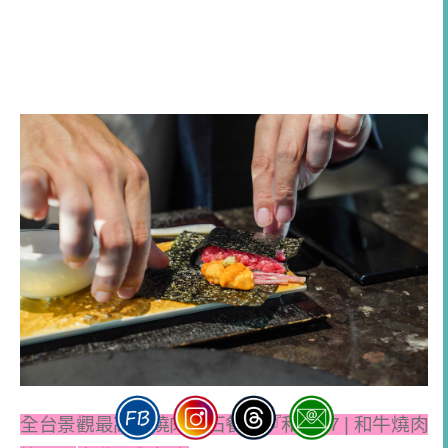
全台景觀最高的燒肉懷石餐廳『和牛
47 |
和牛燒肉
懷石』
台北景觀餐廳
和牛
47
坐擁
俯瞰台北
101
絕美景色
傍晚用餐可以從夕陽一值欣賞到
台北信義區百萬
夜景