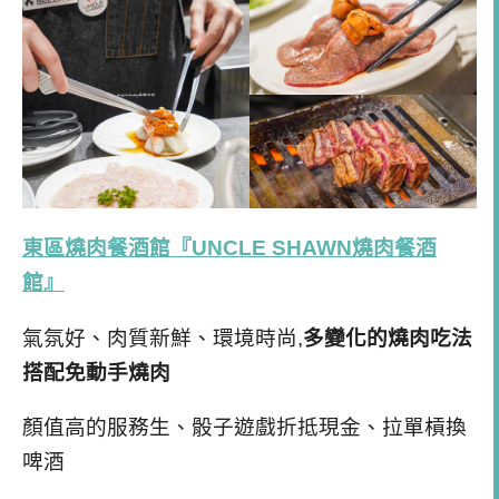
東區燒肉餐酒館『UNCLE SHAWN燒肉餐酒
館』
氣氛好、肉質新鮮、環境時尚,
多變化的燒肉吃法
搭配免動手燒肉
顏值高的服務生、骰子遊戲折抵現金、拉單槓換
啤酒
視覺超魅力的『干貝漢堡佐海膽』
趁著假日前夕跟著姐妹淘一起喝酒吃肉超爽快
喝酒不開車、開車不喝酒、未成年請勿飲酒