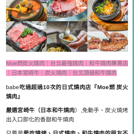
Moe
燃
炭火燒肉｜台北最強燒肉｜和牛燒肉專賣店
｜日本宮崎牛｜炭火燒肉｜台北頂級和牛燒肉
babe
吃過超過
10
次的
日式燒肉店『
Moe
燃
炭火
燒肉』
嚴選
宮崎牛（日本和牛燒肉
）
,
免動手、炭火燒烤
出入口即化的香甜和牛燒肉
只要是
愛吃燒烤、日式燒肉、和牛燒肉
的朋友不
容錯過
中秋烤肉、朋友聚餐