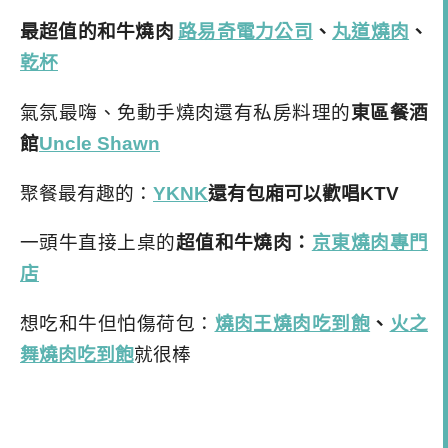
最超值的和牛燒肉
路易奇電力公司
、
丸道燒肉
、
乾杯
氣氛最嗨、免動手燒肉還有私房料理的
東區餐酒
館
Uncle Shawn
聚餐最有趣的：
YKNK
還有包廂可以歡唱
KTV
一頭牛直接上桌的
超值和牛燒肉：
京東燒肉專門
店
想吃和牛但怕傷荷包：
燒肉王燒肉吃到飽
、
火之
舞燒肉吃到飽
就很棒