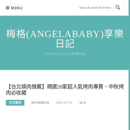
Skip
MENU
to
content
梅格(ANGELABABY)享樂
日記
(ANGELABABY)享樂日記
【台北燒肉推薦】精選20家超人氣烤肉專賣、中秋烤
肉必收藏
日式燒肉
AYUMI0218
2025-07-21
0