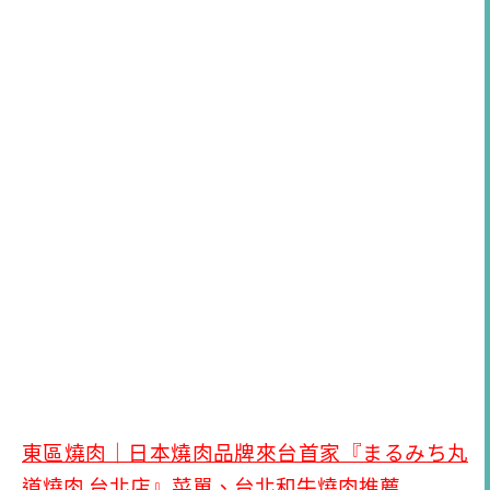
東區燒肉｜日本燒肉品牌來台首家『まるみち丸
道燒肉
台北店』菜單、台北和牛燒肉推薦