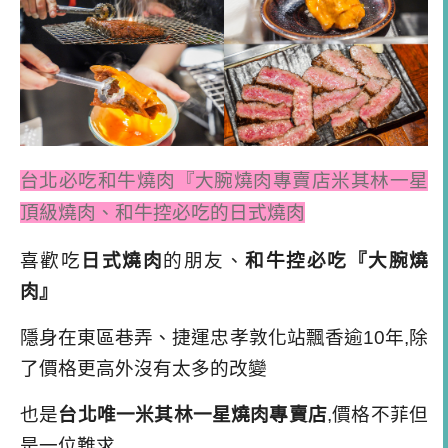
台北必吃和牛燒肉『大腕燒肉專賣店米其林一星
頂級燒肉、和牛控必吃的日式燒肉
喜歡吃
日式燒肉
的朋友、
和牛控必吃『大腕燒
肉』
隱身在東區巷弄、
捷運忠孝敦化站
飄香逾
10
年
,
除
了價格更高外沒有太多的改變
也是
台北唯一米其林一星燒肉專賣店
,
價格不菲但
是一位難求
限量部位
與
獨門燒肉醬
配上
炭火燒烤的香氣
,
確實
是一吃圈粉
美味度打趴許多
和牛燒肉店
,
價格也是最不可愛的