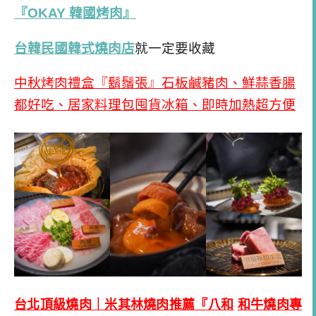
『
OKAY
韓國烤肉』
台韓民國
韓式燒肉店
就一定要收藏
中秋烤肉禮盒『鬍鬚張』石板鹹豬肉、鮮蒜香腸
都好吃、居家料理包囤貨冰箱、即時加熱超方便
台北頂級燒肉｜米其林燒肉推薦『八和
和牛燒肉專