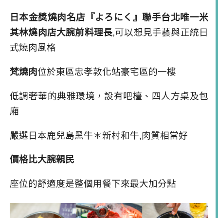
梵燒肉
位於東區忠孝敦化站豪宅區的一樓
低調奢華的典雅環境，設有吧檯、四人方桌及包
廂
嚴選日本鹿兒島黑牛＊新村和牛
,
肉質相當好
價格比大腕親民
座位的舒適度是整個用餐下來最大加分點