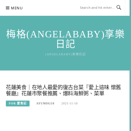
Skip
MENU
to
content
梅格(ANGELABABY)享樂
日記
(ANGELABABY)享樂日記
花蓮美食｜在地人最愛的復古台菜『愛上這味 懷舊
餐廳』花蓮市聚餐推薦、爆料海鮮粥、菜單
FOR 愛食記
AYUMI0218
2021-11-10