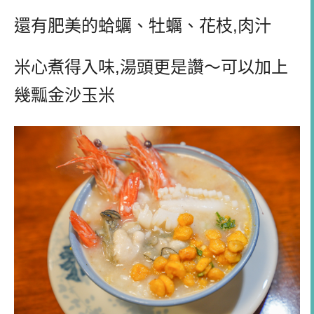
還有肥美的蛤蠣、牡蠣、花枝,肉汁
米心煮得入味,湯頭更是讚～可以加上
幾瓢金沙玉米