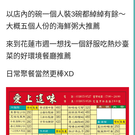
以店內的碗一個人裝3碗都綽綽有餘～
大概五個人份的海鮮粥大推薦
來到花蓮市週一想找一個舒服吃熱炒臺
菜的好環境餐廳推薦
日常聚餐當然更棒XD