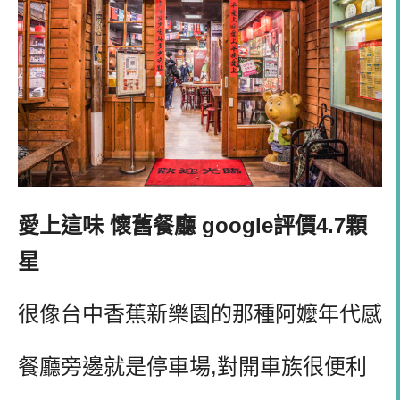
愛上這味 懷舊餐廳 google評價4.7顆
星
很像台中香蕉新樂園的那種阿嬤年代感
餐廳旁邊就是停車場,對開車族很便利