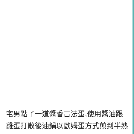
宅男點了一道醬香古法蛋,使用醬油跟
雞蛋打散後油鍋以歐姆蛋方式煎到半熟