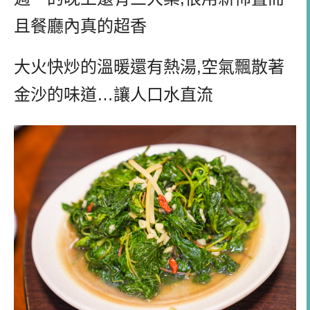
且餐廳內真的超香
大火快炒的溫暖還有熱湯,空氣飄散著
金沙的味道…讓人口水直流