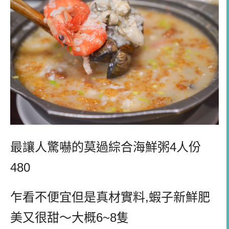
最讓人驚嚇的莫過綜合海鮮粥4人份
480
乍看不便宜但是真材實料,蝦子新鮮肥
美又很甜～大概6~8隻