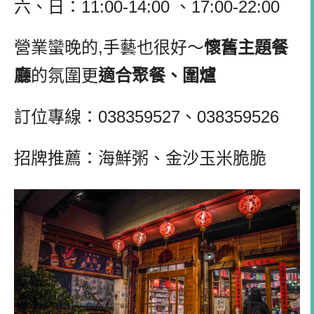
六、日：11:00-14:00 、17:00-22:00
營業蠻晚的,手藝也很好～
懷舊主題餐
廳
的氛圍更
適合聚餐、圍爐
訂位專線：038359527、038359526
招牌推薦：海鮮粥、金沙玉米脆脆