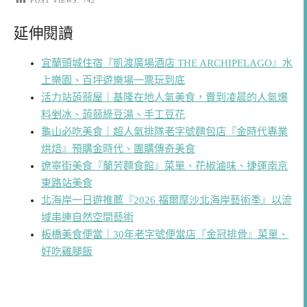
POST VIEWS:
742
延伸閱讀
宜蘭頭城住宿『凱渡廣場酒店 THE ARCHIPELAGO』水
上樂園、百坪遊樂場一票玩到底
活力站蒟蒻屋｜基隆在地人氣美食，賣到凌晨的人氣爆
料剉冰、蒟蒻綠豆湯、手工豆花
龜山必吃美食｜超人氣排隊老字號麵包店『金時代專業
烘焙』預購金時代、團購傳奇美食
遼寧街美食『蘭芳麵食館』菜單、花椒滷味、捷運南京
東路站美食
北海岸一日遊推薦『2026 福爾摩沙北海岸藝術季』以流
域串連自然空間藝術
板橋美食便當｜30年老字號便當店『金冠排骨』菜單、
好吃雞腿飯