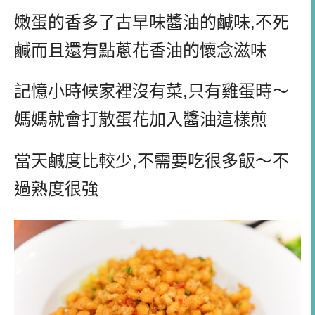
嫩蛋的香多了古早味醬油的鹹味,不死
鹹而且還有點蔥花香油的懷念滋味
記憶小時候家裡沒有菜,只有雞蛋時～
媽媽就會打散蛋花加入醬油這樣煎
當天鹹度比較少,不需要吃很多飯～不
過熟度很強