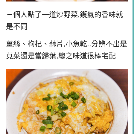
三個人點了一道炒野菜,鑊氣的香味就
是不同
薑絲、枸杞、蒜片,小魚乾..分辨不出是
莧菜還是當歸葉,總之味道很棒宅配