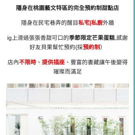
隱身在桃園藝文特區的完全預約制甜點店
隱身在民宅巷弄的醒目
私宅|私廚
外牆
ig上滑過張張香甜可口的
季節限定芒果蛋糕
,感謝
好友貝果幫忙預約(採
預約制
）
店內
不限時
、
提供插座
、豐富的書藏讓午後變得
璀璨而滿足