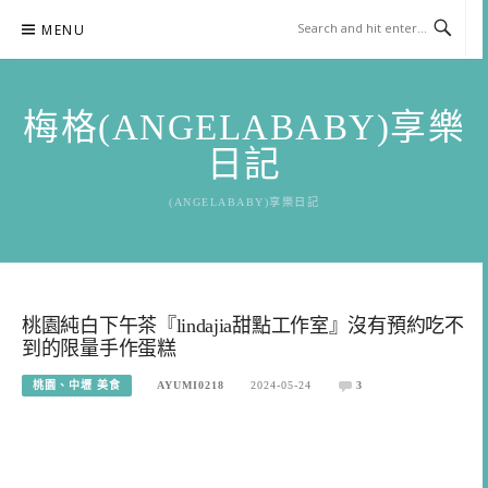
Skip
MENU
to
content
梅格(ANGELABABY)享樂
日記
(ANGELABABY)享樂日記
桃園純白下午茶『lindajia甜點工作室』沒有預約吃不
到的限量手作蛋糕
桃園、中壢 美食
AYUMI0218
2024-05-24
3