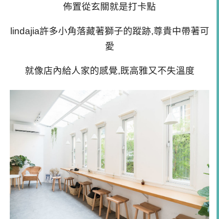
佈置從
玄關就是打卡點
lindajia
許多小角落藏著獅子的蹤跡,尊貴中帶著可
愛
就像店內給人家的感覺,既高雅又不失溫度