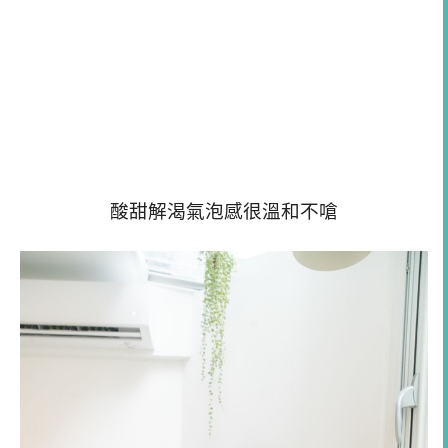
酸甜解渴氣泡感很溫和不嗆