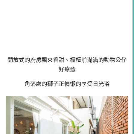
開放式的廚房飄來香甜、櫃檯前滿滿的動物公仔
好療癒
角落處的獅子正慵懶的享受日光浴