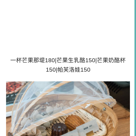
一杯芒果那堤180|芒果生乳酪150|芒果奶酪杯
150|帕芙洛娃150