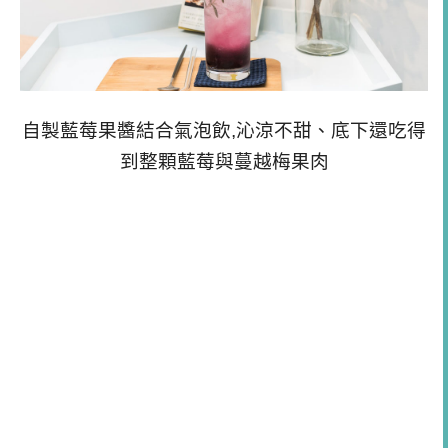
自製藍莓果醬結合氣泡飲,沁涼不甜、底下還吃得
到整顆藍莓與蔓越梅果肉