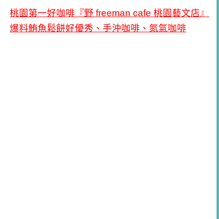
桃園第一好咖啡『野 freeman cafe 桃園藝文店』
爆料鮪魚鬆餅好優秀、手沖咖啡、氮氣咖啡