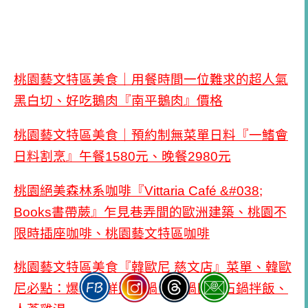
桃園藝文特區美食｜用餐時間一位難求的超人氣
黑白切、好吃鵝肉『南平鵝肉』價格
桃園藝文特區美食｜預約制無菜單日料『一鰭會
日料割烹』午餐1580元、晚餐2980元
桃園絕美森林系咖啡『Vittaria Café &#038;
Books書帶蕨』乍見巷弄間的歐洲建築、桃園不
限時插座咖啡、桃園藝文特區咖啡
桃園藝文特區美食『韓歐尼 慈文店』菜單、韓歐
尼必點：爆料海鮮豆腐鍋、有鍋巴的石鍋拌飯、