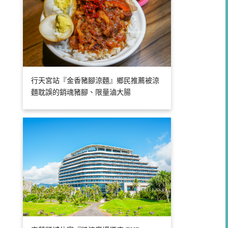
行天宮站『金香豬腳涼麵』鄉民推薦被涼
麵耽誤的銷魂豬腳、限量滷大腸