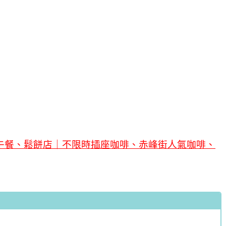
午餐、鬆餅店｜不限時插座咖啡、赤峰街人氣咖啡、