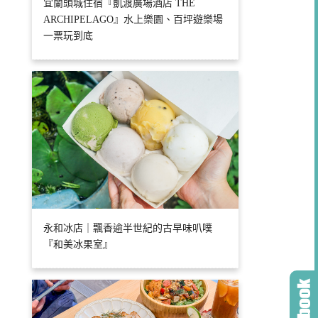
宜蘭頭城住宿『凱渡廣場酒店 THE
ARCHIPELAGO』水上樂園、百坪遊樂場
一票玩到底
永和冰店｜飄香逾半世紀的古早味叭噗
『和美冰果室』