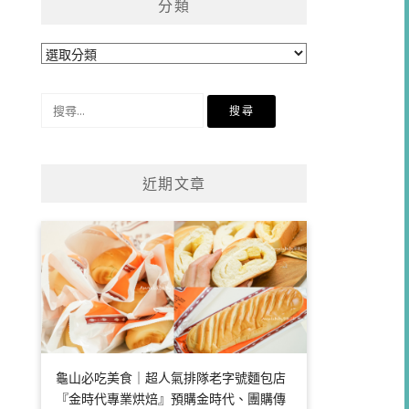
分類
分
類
搜
尋
關
鍵
近期文章
字:
龜山必吃美食｜超人氣排隊老字號麵包店
『金時代專業烘焙』預購金時代、團購傳