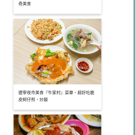
奇美食
遼寧夜市美食『牛家村』菜單、超好吃脆
皮蚵仔煎、炒飯