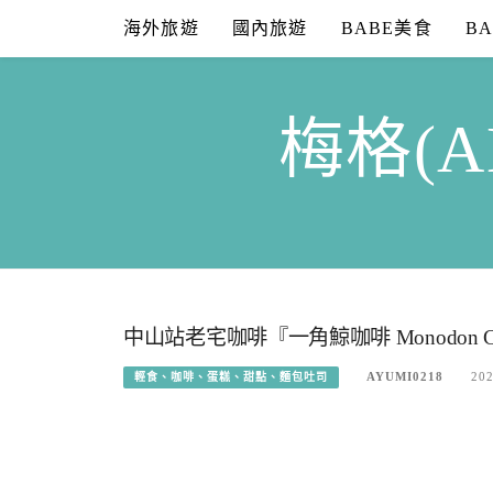
Skip
海外旅遊
國內旅遊
BABE美食
B
to
content
梅格(A
中山站老宅咖啡『一角鯨咖啡 Monodon C
AYUMI0218
202
輕食、咖啡、蛋糕、甜點、麵包吐司