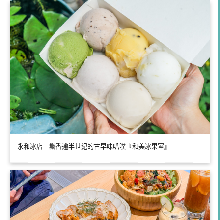
永和冰店｜飄香逾半世紀的古早味叭噗『和美冰果室』