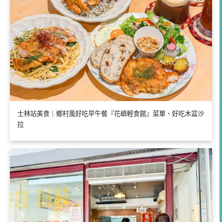
士林站美食｜鄉村風好吃早午餐『花嶼輕食館』菜單、好吃木盆沙
拉