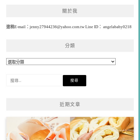
關於我
邀稿E-mail：
jenny27944236@yahoo.com.tw
Line ID： angelababy0218
分類
分
類
搜
尋
關
鍵
近期文章
字: