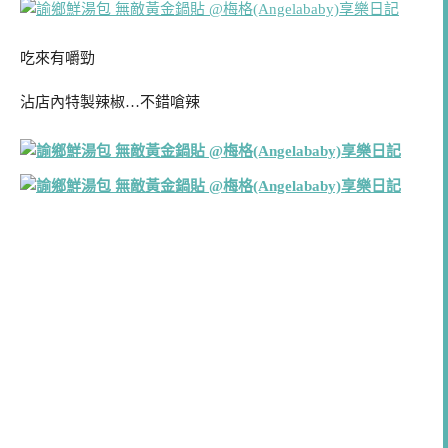
吃來有嚼勁
沾店內特製辣椒…不錯嗆辣