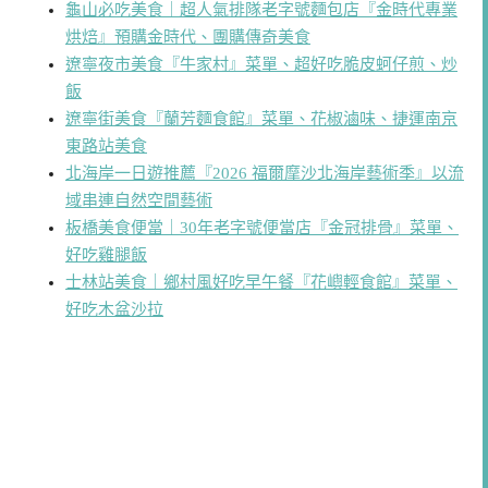
龜山必吃美食｜超人氣排隊老字號麵包店『金時代專業
烘焙』預購金時代、團購傳奇美食
遼寧夜市美食『牛家村』菜單、超好吃脆皮蚵仔煎、炒
飯
遼寧街美食『蘭芳麵食館』菜單、花椒滷味、捷運南京
東路站美食
北海岸一日遊推薦『2026 福爾摩沙北海岸藝術季』以流
域串連自然空間藝術
板橋美食便當｜30年老字號便當店『金冠排骨』菜單、
好吃雞腿飯
士林站美食｜鄉村風好吃早午餐『花嶼輕食館』菜單、
好吃木盆沙拉