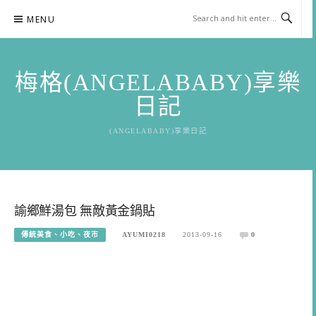
Skip
MENU
to
content
梅格(ANGELABABY)享樂
日記
(ANGELABABY)享樂日記
諭鄉鮮湯包 無敵黃金鍋貼
傳統美食、小吃、夜市
AYUMI0218
2013-09-16
0