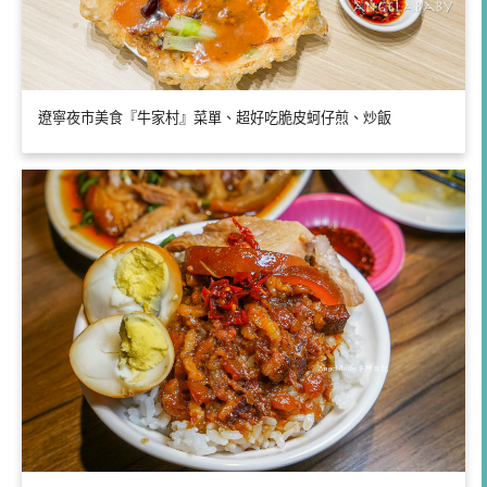
遼寧夜市美食『牛家村』菜單、超好吃脆皮蚵仔煎、炒飯