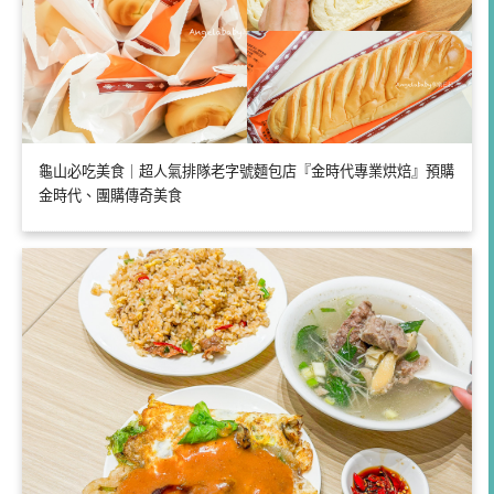
龜山必吃美食｜超人氣排隊老字號麵包店『金時代專業烘焙』預購
金時代、團購傳奇美食