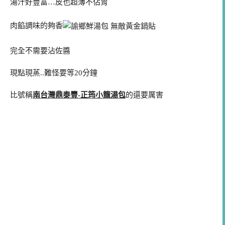
湯汁好豐富…皮也超薄不佔胃
肉餡調味的夠香
完全不需要沾佐醬
現點現蒸..難怪要等20分鐘
比號稱
南台灣鼎泰豐-正筠小籠湯包
的還要厲害