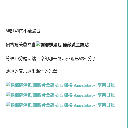
8粒140的小籠湯包
價格媲美鼎泰豐
等候20分鐘…端上桌的那一刻…外觀已經80分了
薄透的皮…透出湯汁的光澤