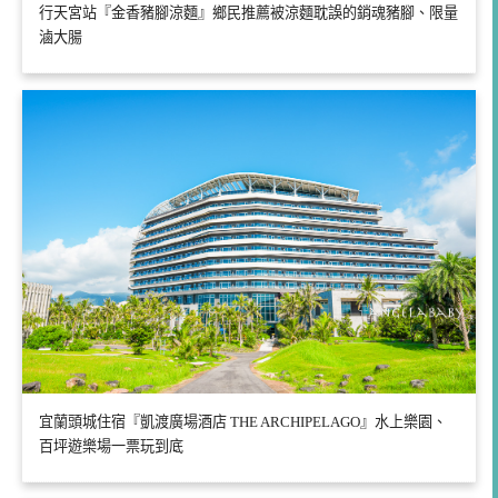
行天宮站『金香豬腳涼麵』鄉民推薦被涼麵耽誤的銷魂豬腳、限量
滷大腸
宜蘭頭城住宿『凱渡廣場酒店 THE ARCHIPELAGO』水上樂園、
百坪遊樂場一票玩到底