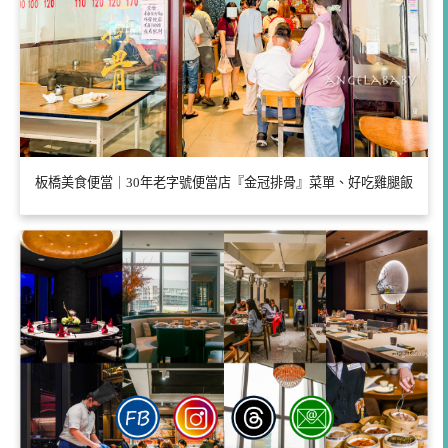
板橋美食便當｜30年老字號便當店『金冠排骨』菜單、好吃雞腿飯