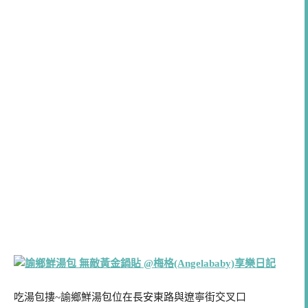
吃湯包摟~諭鄉鮮湯包位在長安東路與遼寧街交叉口