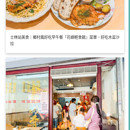
士林站美食｜鄉村風好吃早午餐『花嶼輕食館』菜單、好吃木盆沙
拉