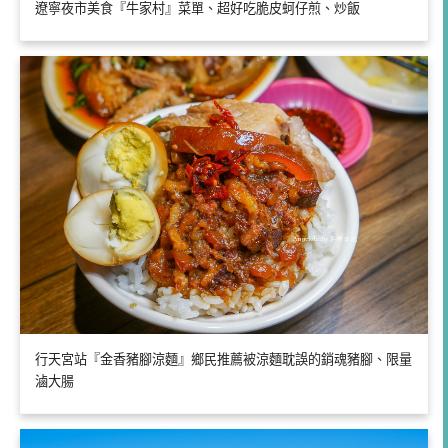
遼寧夜市美食『牛家村』菜單、超好吃脆皮蚵仔煎、炒飯
行天宮站『金香豬腳涼麵』鄉民推薦被涼麵耽誤的銷魂豬腳、限量
滷大腸