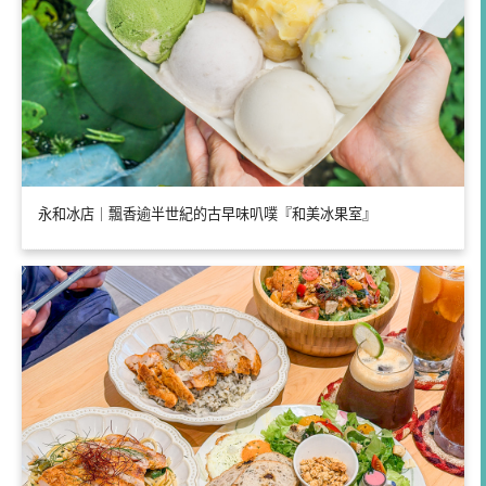
永和冰店｜飄香逾半世紀的古早味叭噗『和美冰果室』