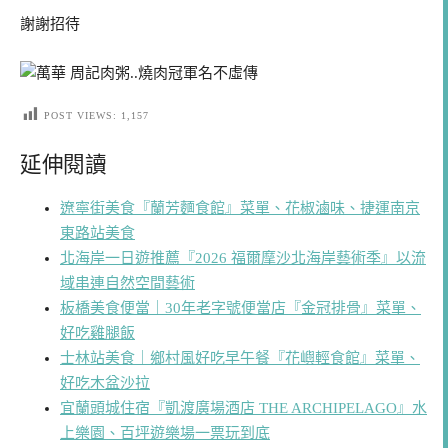
謝謝招待
POST VIEWS:
1,157
延伸閱讀
遼寧街美食『蘭芳麵食館』菜單、花椒滷味、捷運南京
東路站美食
北海岸一日遊推薦『2026 福爾摩沙北海岸藝術季』以流
域串連自然空間藝術
板橋美食便當｜30年老字號便當店『金冠排骨』菜單、
好吃雞腿飯
士林站美食｜鄉村風好吃早午餐『花嶼輕食館』菜單、
好吃木盆沙拉
宜蘭頭城住宿『凱渡廣場酒店 THE ARCHIPELAGO』水
上樂園、百坪遊樂場一票玩到底