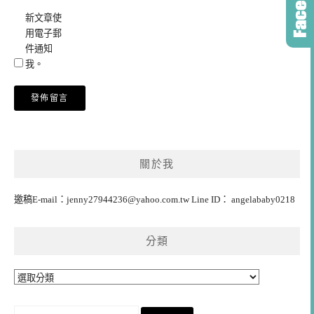
新文章使
用電子郵
件通知
我。
關於我
邀稿E-mail：
jenny27944236@yahoo.com.tw
Line ID： angelababy0218
分類
分
類
搜