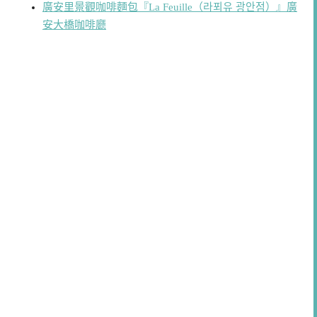
廣安里景觀咖啡麵包『La Feuille（라푀유 광안점）』廣
安大橋咖啡廳