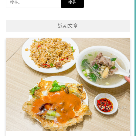
尋
關
鍵
近期文章
字: