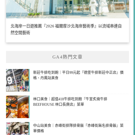
北海岸一日遊推薦『2026 福爾摩沙北海岸藝術季』以流域串連自
然空間藝術
GA4熱門文章
新莊牛排吃到飽｜平日99元起『德堡牛排新莊中正店』價
格、丹鳳站美食
林口美食｜超值418牛排吃到飽『牛室炙燒牛排
BEEFHOUSE 林口長庚店』菜單
中山站美食｜赤峰街排隊排骨飯『赤峰街無名排骨飯』菜
單價格