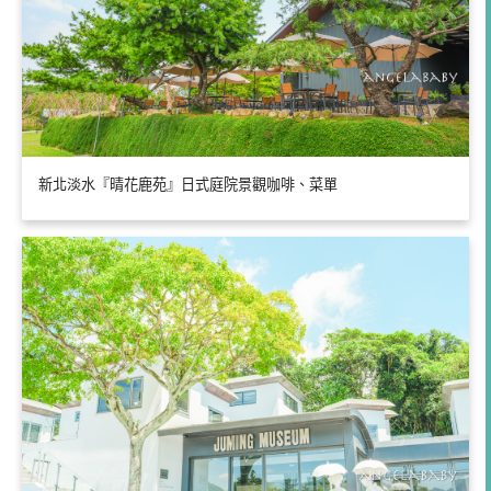
新北淡水『晴花鹿苑』日式庭院景觀咖啡、菜單