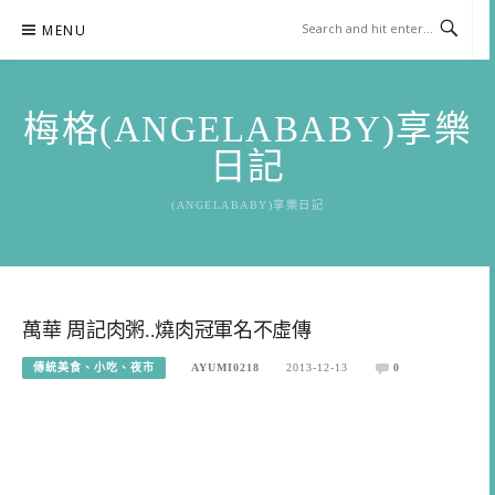
Skip
MENU
to
content
梅格(ANGELABABY)享樂
日記
(ANGELABABY)享樂日記
萬華 周記肉粥..燒肉冠軍名不虛傳
傳統美食、小吃、夜市
AYUMI0218
2013-12-13
0