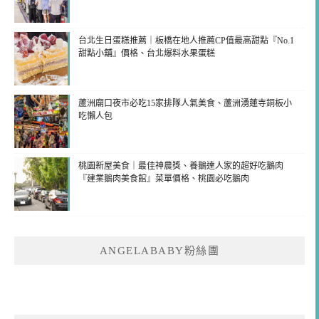
台北生日蛋糕推薦｜板橋在地人推薦CP值最高甜點『No.1
甜點小舖』價格、台北爆料水果蛋糕
蘆洲廟口夜市必吃15家排隊人氣美食、蘆洲湧蓮寺銅板小
吃懶人包
桃園新屋美食｜最佳神農獎、養鵝達人家的超好吃鵝肉
『建業鵝肉美食館』菜單價格、桃園必吃鵝肉
ANGELABABY粉絲團