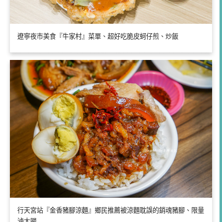
遼寧夜市美食『牛家村』菜單、超好吃脆皮蚵仔煎、炒飯
行天宮站『金香豬腳涼麵』鄉民推薦被涼麵耽誤的銷魂豬腳、限量
滷大腸