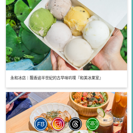
永和冰店｜飄香逾半世紀的古早味叭噗『和美冰果室』