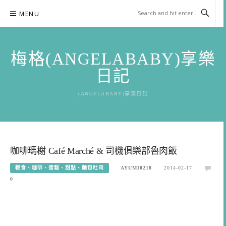
Skip
MENU
to
content
梅格(ANGELABABY)享樂
日記
(ANGELABABY)享樂日記
咖啡瑪榭 Café Marché & 司機俱樂部魯肉飯
輕食、咖啡、蛋糕、甜點、麵包吐司
AYUMI0218
2014-02-17
0