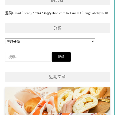
關於我
邀稿E-mail：
jenny27944236@yahoo.com.tw
Line ID： angelababy0218
分類
分
類
搜
尋
關
鍵
近期文章
字: