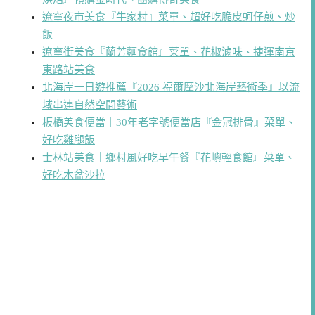
遼寧夜市美食『牛家村』菜單、超好吃脆皮蚵仔煎、炒
飯
遼寧街美食『蘭芳麵食館』菜單、花椒滷味、捷運南京
東路站美食
北海岸一日遊推薦『2026 福爾摩沙北海岸藝術季』以流
域串連自然空間藝術
板橋美食便當｜30年老字號便當店『金冠排骨』菜單、
好吃雞腿飯
士林站美食｜鄉村風好吃早午餐『花嶼輕食館』菜單、
好吃木盆沙拉