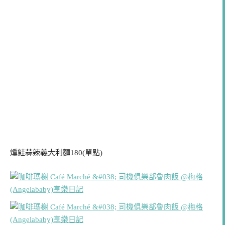
燻鮭蒜辣義大利麵180(單點)