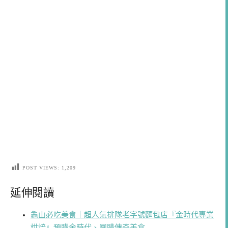
POST VIEWS:
1,209
延伸閱讀
龜山必吃美食｜超人氣排隊老字號麵包店『金時代專業
烘焙』預購金時代、團購傳奇美食